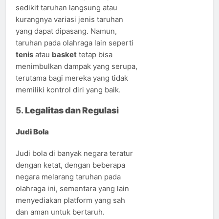
sedikit taruhan langsung atau
kurangnya variasi jenis taruhan
yang dapat dipasang. Namun,
taruhan pada olahraga lain seperti
tenis
atau
basket
tetap bisa
menimbulkan dampak yang serupa,
terutama bagi mereka yang tidak
memiliki kontrol diri yang baik.
5.
Legalitas dan Regulasi
Judi Bola
Judi bola di banyak negara teratur
dengan ketat, dengan beberapa
negara melarang taruhan pada
olahraga ini, sementara yang lain
menyediakan platform yang sah
dan aman untuk bertaruh.