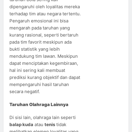
dipengaruhi oleh loyalitas mereka
terhadap tim atau negara tertentu.
Pengaruh emosional ini bisa
mengarah pada taruhan yang
kurang rasional, seperti bertaruh
pada tim favorit meskipun ada
bukti statistik yang lebih
mendukung tim lawan. Meskipun
dapat menciptakan kegembiraan,
hal ini sering kali membuat
prediksi kurang objektif dan dapat
mempengaruhi hasil taruhan
secara negatif.
Taruhan Olahraga Lainnya
Di sisi lain, olahraga lain seperti
balap kuda
atau
tenis
tidak
melibatkan elemen loyalitas yang