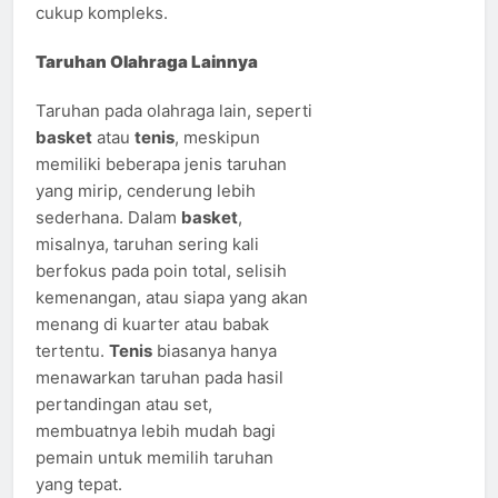
cukup kompleks.
Taruhan Olahraga Lainnya
Taruhan pada olahraga lain, seperti
basket
atau
tenis
, meskipun
memiliki beberapa jenis taruhan
yang mirip, cenderung lebih
sederhana. Dalam
basket
,
misalnya, taruhan sering kali
berfokus pada poin total, selisih
kemenangan, atau siapa yang akan
menang di kuarter atau babak
tertentu.
Tenis
biasanya hanya
menawarkan taruhan pada hasil
pertandingan atau set,
membuatnya lebih mudah bagi
pemain untuk memilih taruhan
yang tepat.