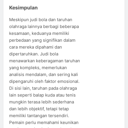
Kesimpulan
Meskipun judi bola dan taruhan
olahraga lainnya berbagi beberapa
kesamaan, keduanya memiliki
perbedaan yang signifikan dalam
cara mereka dipahami dan
dipertaruhkan. Judi bola
menawarkan keberagaman taruhan
yang kompleks, memerlukan
analisis mendalam, dan sering kali
dipengaruhi oleh faktor emosional.
Di sisi lain, taruhan pada olahraga
lain seperti balap kuda atau tenis
mungkin terasa lebih sederhana
dan lebih objektif, tetapi tetap
memiliki tantangan tersendiri.
Pemain perlu memahami keunikan