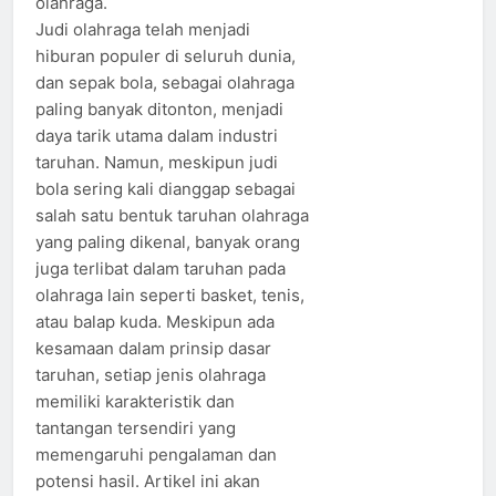
olahraga.
Judi olahraga telah menjadi
hiburan populer di seluruh dunia,
dan sepak bola, sebagai olahraga
paling banyak ditonton, menjadi
daya tarik utama dalam industri
taruhan. Namun, meskipun judi
bola sering kali dianggap sebagai
salah satu bentuk taruhan olahraga
yang paling dikenal, banyak orang
juga terlibat dalam taruhan pada
olahraga lain seperti basket, tenis,
atau balap kuda. Meskipun ada
kesamaan dalam prinsip dasar
taruhan, setiap jenis olahraga
memiliki karakteristik dan
tantangan tersendiri yang
memengaruhi pengalaman dan
potensi hasil. Artikel ini akan