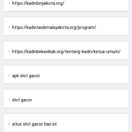
https://kadinbinjaikota.org/
https://kadintasikmalayakota.org/program/
https://kadinbekasikab.org/tentang-kadin/ketua-umum/
apk slot gacor
slot gacor
situs slot gacor hari ini