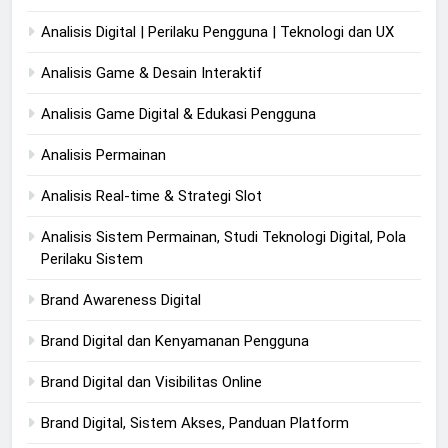
Analisis Digital | Perilaku Pengguna | Teknologi dan UX
Analisis Game & Desain Interaktif
Analisis Game Digital & Edukasi Pengguna
Analisis Permainan
Analisis Real-time & Strategi Slot
Analisis Sistem Permainan, Studi Teknologi Digital, Pola
Perilaku Sistem
Brand Awareness Digital
Brand Digital dan Kenyamanan Pengguna
Brand Digital dan Visibilitas Online
Brand Digital, Sistem Akses, Panduan Platform