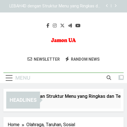
Skip
EDWINSLOT dengan Desain Responsif untuk
to
Berbagai Perangkat
content
LEBAH4D dengan Desain Responsif untuk Berbagai
Perangkat
EDWINSLOT dengan Struktur Menu yang Ringkas
dan Terarah
LEBAH4D dengan Struktur Menu yang Ringkas dan
Terarah
Jamon UA
Nikmati Jamon Iberico Berkualitas Dari
EDWINSLOT dengan Desain Responsif untuk
NEWSLETTER
RANDOM NEWS
Berbagai Perangkat
Jamonua. Produk Khas Spanyol Dengan
LEBAH4D dengan Desain Responsif untuk Berbagai
Cita Rasa Autentik.
Perangkat
MENU
WINSLOT dengan Struktur Menu yang Ringkas dan Terarah
HEADLINES
Weeks Ago
Home
Olahraga, Taruhan, Sosial