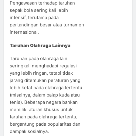
Pengawasan terhadap taruhan
sepak bola sering kali lebih
intensif, terutama pada
pertandingan besar atau turnamen
internasional.
Taruhan Olahraga Lainnya
Taruhan pada olahraga lain
seringkali menghadapi regulasi
yang lebih ringan, tetapi tidak
jarang ditemukan peraturan yang
lebih ketat pada olahraga tertentu
(misalnya, dalam balap kuda atau
tenis). Beberapa negara bahkan
memiliki aturan khusus untuk
taruhan pada olahraga tertentu,
bergantung pada popularitas dan
dampak sosialnya.