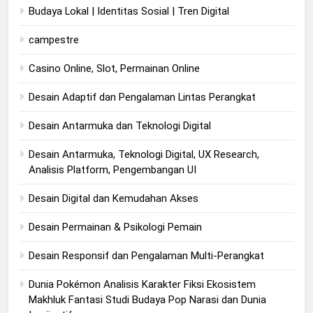
Budaya Lokal | Identitas Sosial | Tren Digital
campestre
Casino Online, Slot, Permainan Online
Desain Adaptif dan Pengalaman Lintas Perangkat
Desain Antarmuka dan Teknologi Digital
Desain Antarmuka, Teknologi Digital, UX Research,
Analisis Platform, Pengembangan UI
Desain Digital dan Kemudahan Akses
Desain Permainan & Psikologi Pemain
Desain Responsif dan Pengalaman Multi-Perangkat
Dunia Pokémon Analisis Karakter Fiksi Ekosistem
Makhluk Fantasi Studi Budaya Pop Narasi dan Dunia