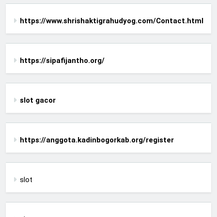
https://www.shrishaktigrahudyog.com/Contact.html
https://sipafijantho.org/
slot gacor
https://anggota.kadinbogorkab.org/register
slot