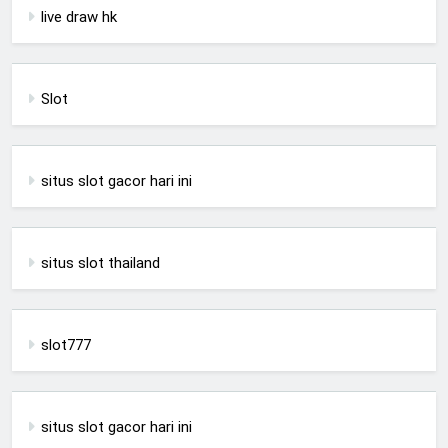
live draw hk
Slot
situs slot gacor hari ini
situs slot thailand
slot777
situs slot gacor hari ini