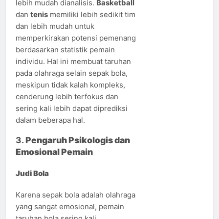
lebih mudah dianalisis.
Basketball
dan
tenis
memiliki lebih sedikit tim
dan lebih mudah untuk
memperkirakan potensi pemenang
berdasarkan statistik pemain
individu. Hal ini membuat taruhan
pada olahraga selain sepak bola,
meskipun tidak kalah kompleks,
cenderung lebih terfokus dan
sering kali lebih dapat diprediksi
dalam beberapa hal.
3.
Pengaruh Psikologis dan
Emosional Pemain
Judi Bola
Karena sepak bola adalah olahraga
yang sangat emosional, pemain
taruhan bola sering kali