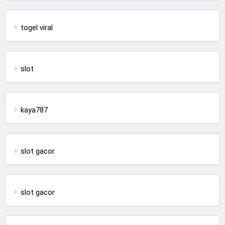
togel viral
slot
kaya787
slot gacor
slot gacor