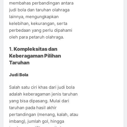
membahas perbandingan antara
judi bola dan taruhan olahraga
lainnya, mengungkapkan
kelebihan, kekurangan, serta
perbedaan yang perlu dipahami
oleh para petaruh olahraga.
1.
Kompleksitas dan
Keberagaman Pilihan
Taruhan
Judi Bola
Salah satu ciri khas dari judi bola
adalah keberagaman jenis taruhan
yang bisa dipasang. Mulai dari
taruhan pada hasil akhir
pertandingan (menang, kalah, atau
imbang), jumlah gol, hingga