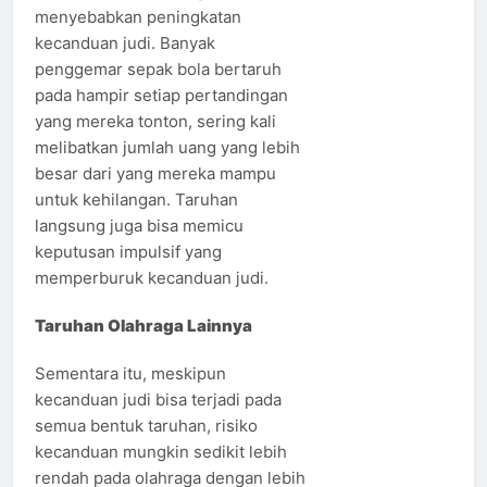
menyebabkan peningkatan
kecanduan judi. Banyak
penggemar sepak bola bertaruh
pada hampir setiap pertandingan
yang mereka tonton, sering kali
melibatkan jumlah uang yang lebih
besar dari yang mereka mampu
untuk kehilangan. Taruhan
langsung juga bisa memicu
keputusan impulsif yang
memperburuk kecanduan judi.
Taruhan Olahraga Lainnya
Sementara itu, meskipun
kecanduan judi bisa terjadi pada
semua bentuk taruhan, risiko
kecanduan mungkin sedikit lebih
rendah pada olahraga dengan lebih