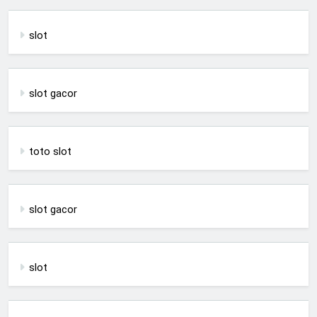
slot
slot gacor
toto slot
slot gacor
slot