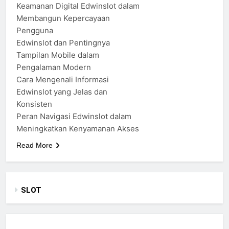
Keamanan Digital Edwinslot dalam
Membangun Kepercayaan
Pengguna
Edwinslot dan Pentingnya
Tampilan Mobile dalam
Pengalaman Modern
Cara Mengenali Informasi
Edwinslot yang Jelas dan
Konsisten
Peran Navigasi Edwinslot dalam
Meningkatkan Kenyamanan Akses
Read More
SLOT