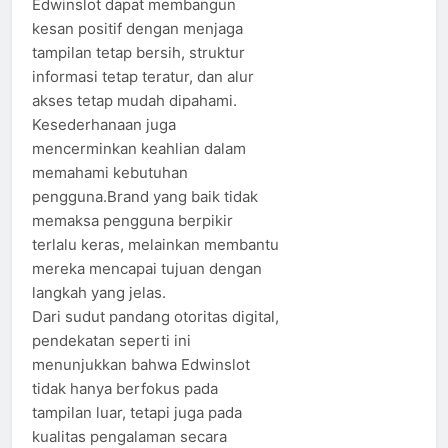
Edwinslot dapat membangun
kesan positif dengan menjaga
tampilan tetap bersih, struktur
informasi tetap teratur, dan alur
akses tetap mudah dipahami.
Kesederhanaan juga
mencerminkan keahlian dalam
memahami kebutuhan
pengguna.Brand yang baik tidak
memaksa pengguna berpikir
terlalu keras, melainkan membantu
mereka mencapai tujuan dengan
langkah yang jelas.
Dari sudut pandang otoritas digital,
pendekatan seperti ini
menunjukkan bahwa Edwinslot
tidak hanya berfokus pada
tampilan luar, tetapi juga pada
kualitas pengalaman secara