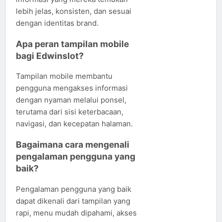
lebih jelas, konsisten, dan sesuai
dengan identitas brand.
Apa peran tampilan mobile
bagi Edwinslot?
Tampilan mobile membantu
pengguna mengakses informasi
dengan nyaman melalui ponsel,
terutama dari sisi keterbacaan,
navigasi, dan kecepatan halaman.
Bagaimana cara mengenali
pengalaman pengguna yang
baik?
Pengalaman pengguna yang baik
dapat dikenali dari tampilan yang
rapi, menu mudah dipahami, akses