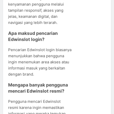
kenyamanan pengguna melalui
tampilan responsif, akses yang
jelas, keamanan digital, dan
navigasi yang lebih terarah.
Apa maksud pencarian
Edwinslot login?
Pencarian Edwinslot login biasanya
menunjukkan bahwa pengguna
ingin menemukan area akses atau
informasi masuk yang berkaitan
dengan brand.
Mengapa banyak pengguna
mencari Edwinslot resmi?
Pengguna mencari Edwinslot
resmi karena ingin memastikan
informasi yang mereka temukan