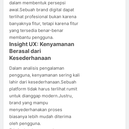
dalam membentuk persepsi
awal.Sebuah brand digital dapat
terlihat profesional bukan karena
banyaknya fitur, tetapi karena fitur
yang tersedia benar-benar
membantu pengguna.
Insight UX: Kenyamanan
Berasal dari
Kesederhanaan
Dalam analisis pengalaman
pengguna, kenyamanan sering kali
lahir dari kesederhanaan.Sebuah
platform tidak harus terlihat rumit
untuk dianggap modern.Justru,
brand yang mampu
menyederhanakan proses
biasanya lebih mudah diterima
oleh pengguna.