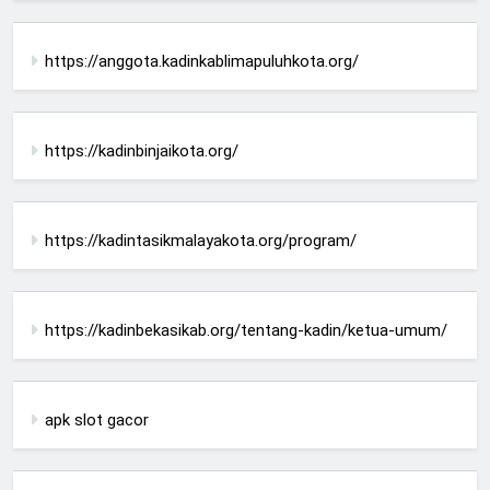
https://anggota.kadinkablimapuluhkota.org/
https://kadinbinjaikota.org/
https://kadintasikmalayakota.org/program/
https://kadinbekasikab.org/tentang-kadin/ketua-umum/
apk slot gacor