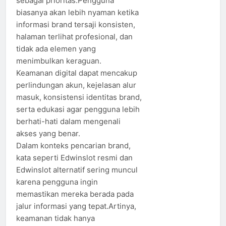
sebagai prioritas.Pengguna
biasanya akan lebih nyaman ketika
informasi brand tersaji konsisten,
halaman terlihat profesional, dan
tidak ada elemen yang
menimbulkan keraguan.
Keamanan digital dapat mencakup
perlindungan akun, kejelasan alur
masuk, konsistensi identitas brand,
serta edukasi agar pengguna lebih
berhati-hati dalam mengenali
akses yang benar.
Dalam konteks pencarian brand,
kata seperti Edwinslot resmi dan
Edwinslot alternatif sering muncul
karena pengguna ingin
memastikan mereka berada pada
jalur informasi yang tepat.Artinya,
keamanan tidak hanya