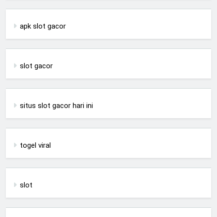
apk slot gacor
slot gacor
situs slot gacor hari ini
togel viral
slot