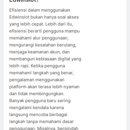
Efisiensi dalam menggunakan
Edwinslot bukan hanya soal akses
yang lebih cepat. Lebih dari itu,
efisiensi berarti pengguna mampu
memahami alur penggunaan,
mengurangi kesalahan berulang,
menjaga keamanan akun, dan
membangun kebiasaan digital yang
lebih rapi. Ketika pengguna
memahami langkah yang benar,
pengalaman menggunakan
platform akan terasa lebih nyaman
dan tidak membingungkan.
Banyak pengguna baru sering
mengalami kendala karena
langsung mencoba berbagai
langkah tanpa memahami dasar
penggunaan. Misalnya, berpindah