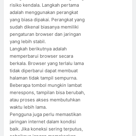
risiko kendala. Langkah pertama
adalah menggunakan perangkat
yang biasa dipakai. Perangkat yang
sudah dikenal biasanya memiliki
pengaturan browser dan jaringan
yang lebih stabil.
Langkah berikutnya adalah
memperbarui browser secara
berkala. Browser yang terlalu lama
tidak diperbarui dapat membuat
halaman tidak tampil sempurna.
Beberapa tombol mungkin lambat
merespons, tampilan bisa berubah,
atau proses akses membutuhkan
waktu lebih lama.
Pengguna juga perlu memastikan
jaringan internet dalam kondisi
baik. Jika koneksi sering terputus,