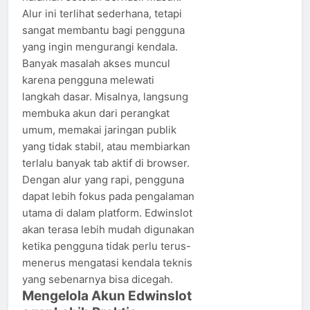
Alur ini terlihat sederhana, tetapi
sangat membantu bagi pengguna
yang ingin mengurangi kendala.
Banyak masalah akses muncul
karena pengguna melewati
langkah dasar. Misalnya, langsung
membuka akun dari perangkat
umum, memakai jaringan publik
yang tidak stabil, atau membiarkan
terlalu banyak tab aktif di browser.
Dengan alur yang rapi, pengguna
dapat lebih fokus pada pengalaman
utama di dalam platform. Edwinslot
akan terasa lebih mudah digunakan
ketika pengguna tidak perlu terus-
menerus mengatasi kendala teknis
yang sebenarnya bisa dicegah.
Mengelola Akun Edwinslot