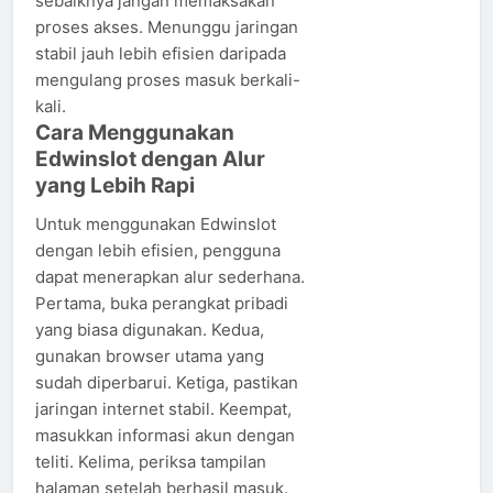
sebaiknya jangan memaksakan
proses akses. Menunggu jaringan
stabil jauh lebih efisien daripada
mengulang proses masuk berkali-
kali.
Cara Menggunakan
Edwinslot dengan Alur
yang Lebih Rapi
Untuk menggunakan Edwinslot
dengan lebih efisien, pengguna
dapat menerapkan alur sederhana.
Pertama, buka perangkat pribadi
yang biasa digunakan. Kedua,
gunakan browser utama yang
sudah diperbarui. Ketiga, pastikan
jaringan internet stabil. Keempat,
masukkan informasi akun dengan
teliti. Kelima, periksa tampilan
halaman setelah berhasil masuk.