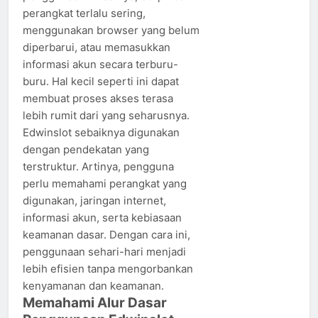
perangkat terlalu sering,
menggunakan browser yang belum
diperbarui, atau memasukkan
informasi akun secara terburu-
buru. Hal kecil seperti ini dapat
membuat proses akses terasa
lebih rumit dari yang seharusnya.
Edwinslot sebaiknya digunakan
dengan pendekatan yang
terstruktur. Artinya, pengguna
perlu memahami perangkat yang
digunakan, jaringan internet,
informasi akun, serta kebiasaan
keamanan dasar. Dengan cara ini,
penggunaan sehari-hari menjadi
lebih efisien tanpa mengorbankan
kenyamanan dan keamanan.
Memahami Alur Dasar