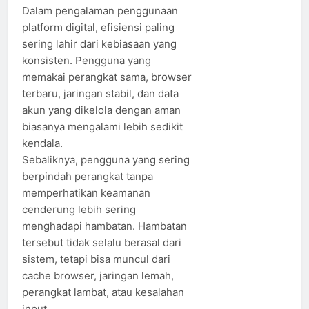
Dalam pengalaman penggunaan
platform digital, efisiensi paling
sering lahir dari kebiasaan yang
konsisten. Pengguna yang
memakai perangkat sama, browser
terbaru, jaringan stabil, dan data
akun yang dikelola dengan aman
biasanya mengalami lebih sedikit
kendala.
Sebaliknya, pengguna yang sering
berpindah perangkat tanpa
memperhatikan keamanan
cenderung lebih sering
menghadapi hambatan. Hambatan
tersebut tidak selalu berasal dari
sistem, tetapi bisa muncul dari
cache browser, jaringan lemah,
perangkat lambat, atau kesalahan
input.