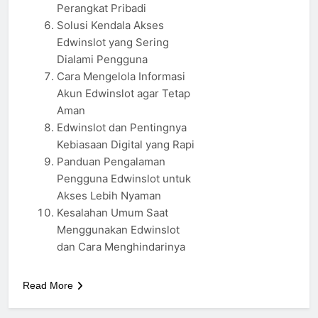
Perangkat Pribadi
Solusi Kendala Akses
Edwinslot yang Sering
Dialami Pengguna
Cara Mengelola Informasi
Akun Edwinslot agar Tetap
Aman
Edwinslot dan Pentingnya
Kebiasaan Digital yang Rapi
Panduan Pengalaman
Pengguna Edwinslot untuk
Akses Lebih Nyaman
Kesalahan Umum Saat
Menggunakan Edwinslot
dan Cara Menghindarinya
Read More