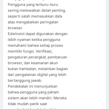
Pengguna yang terburu-buru
sering melewatkan detail penting,
seperti salah memasukkan data
atau mengabaikan peringatan
browser.
Edwinslot dapat digunakan dengan
lebih nyaman ketika pengguna
memahami bahwa setiap proses
memiliki fungsi. Verifikasi,
pengaturan perangkat, pembaruan
browser, dan keamanan akun
bukan hambatan, melainkan bagian
dari pengalaman digital yang lebih
bertanggung jawab.
Pendekatan ini menunjukkan
bahwa pengguna yang paham
sistem akan lebih mandiri. Mereka
tidak mudah panik saat