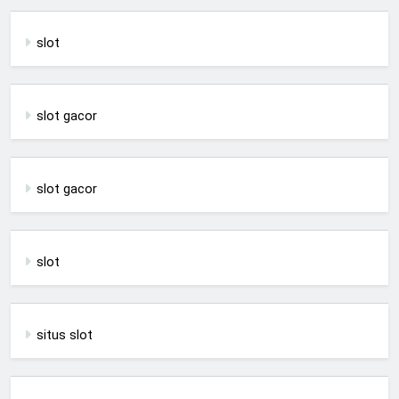
slot
slot gacor
slot gacor
slot
situs slot