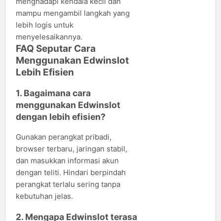
menghadapi kendala kecil dan
mampu mengambil langkah yang
lebih logis untuk
menyelesaikannya.
FAQ Seputar Cara
Menggunakan Edwinslot
Lebih Efisien
1. Bagaimana cara
menggunakan Edwinslot
dengan lebih efisien?
Gunakan perangkat pribadi,
browser terbaru, jaringan stabil,
dan masukkan informasi akun
dengan teliti. Hindari berpindah
perangkat terlalu sering tanpa
kebutuhan jelas.
2. Mengapa Edwinslot terasa