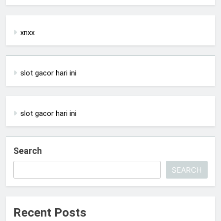
xnxx
slot gacor hari ini
slot gacor hari ini
Search
SEARCH
Recent Posts