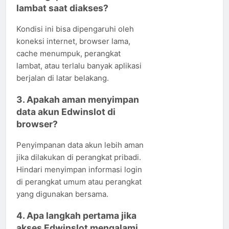
lambat saat diakses?
Kondisi ini bisa dipengaruhi oleh
koneksi internet, browser lama,
cache menumpuk, perangkat
lambat, atau terlalu banyak aplikasi
berjalan di latar belakang.
3. Apakah aman menyimpan
data akun Edwinslot di
browser?
Penyimpanan data akun lebih aman
jika dilakukan di perangkat pribadi.
Hindari menyimpan informasi login
di perangkat umum atau perangkat
yang digunakan bersama.
4. Apa langkah pertama jika
akses Edwinslot mengalami