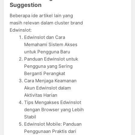
Suggestion
Beberapa ide artikel lain yang
masih relevan dalam cluster brand
Edwinslot:
Edwinslot dan Cara
Memahami Sistem Akses
untuk Pengguna Baru
Panduan Edwinslot untuk
Pengguna yang Sering
Berganti Perangkat
Cara Menjaga Keamanan
Akun Edwinslot dalam
Aktivitas Harian
Tips Mengakses Edwinslot
dengan Browser yang Lebih
Stabil
Edwinslot Mobile: Panduan
Penggunaan Praktis dari