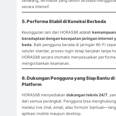
belakang, termasuk yang belum terbiasa mengguna
secara intensif.
5. Performa Stabil di Koneksi Berbeda
Keunggulan lain dari HORAS88 adalah
kemampuan
beradaptasi dengan kecepatan jaringan internet
beda
. Baik pengguna berada di jaringan Wi-Fi cep
seluler standar, proses login tetap berjalan tanpa 
HORAS88 secara otomatis menyesuaikan performa
mengorbankan keamanan.
6. Dukungan Pengguna yang Siap Bantu d
Platform
HORAS88 menyediakan
dukungan teknis 24/7
, ya
dari semua perangkat. Pengguna bisa menghubungi
melalui live chat, email, atau formulir bantuan—lan
aplikasi mobile maupun desktop.