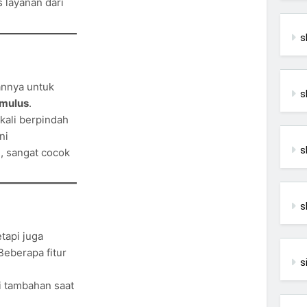
layanan dari
s
nnya untuk
s
 mulus
.
kali berpindah
ni
s
, sangat cocok
s
tapi juga
 Beberapa fitur
s
i tambahan saat