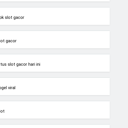
pk slot gacor
lot gacor
itus slot gacor hari ini
ogel viral
lot