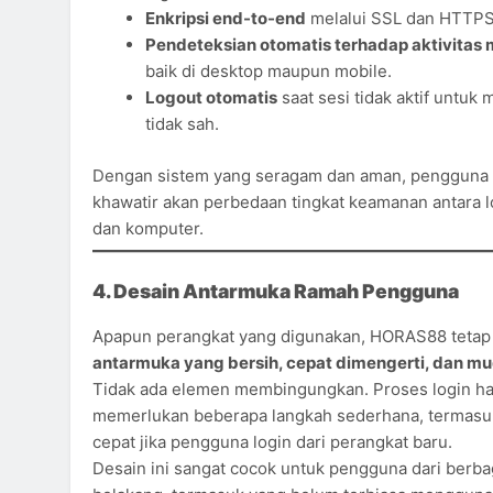
Enkripsi end-to-end
melalui SSL dan HTTPS
Pendeteksian otomatis terhadap aktivitas
baik di desktop maupun mobile.
Logout otomatis
saat sesi tidak aktif untuk
tidak sah.
Dengan sistem yang seragam dan aman, pengguna t
khawatir akan perbedaan tingkat keamanan antara l
dan komputer.
4. Desain Antarmuka Ramah Pengguna
Apapun perangkat yang digunakan, HORAS88 teta
antarmuka yang bersih, cepat dimengerti, dan m
Tidak ada elemen membingungkan. Proses login h
memerlukan beberapa langkah sederhana, termasuk 
cepat jika pengguna login dari perangkat baru.
Desain ini sangat cocok untuk pengguna dari berbag