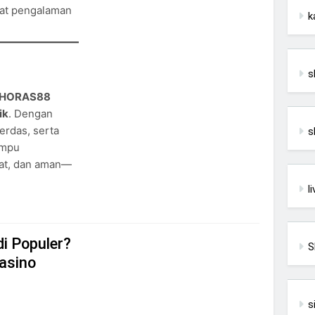
at pengalaman
k
s
HORAS88
ik
. Dengan
erdas, serta
s
ampu
pat, dan aman—
l
i Populer?
S
asino
s