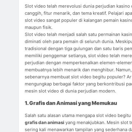
Slot video telah merevolusi dunia perjudian kasino
canggih, fitur menarik, dan tema kreatif. Pelajari 
slot video sangat populer di kalangan pemain kasino
maupun fisik.
Slot video telah menjadi salah satu permainan kasi
diminati oleh para pemain di seluruh dunia. Meskip
tradisional dengan tiga gulungan dan satu baris p
memiliki penggemar setianya, slot video telah mere
perjudian dengan memperkenalkan elemen-elemen 
membuatnya lebih menarik dan menghibur. Namun,
sebenarnya membuat slot video begitu populer? Arti
mengungkap berbagai faktor yang berkontribusi p
mesin slot video di dunia perjudian modern.
1. Grafis dan Animasi yang Memukau
Salah satu alasan utama mengapa slot video begitu
grafis dan animasi
yang menakjubkan. Mesin slot tr
sering kali menawarkan tampilan yang sederhana dan