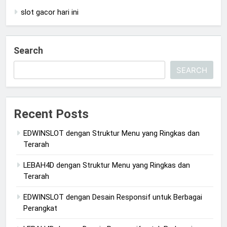
slot gacor hari ini
Search
SEARCH
Recent Posts
EDWINSLOT dengan Struktur Menu yang Ringkas dan
Terarah
LEBAH4D dengan Struktur Menu yang Ringkas dan
Terarah
EDWINSLOT dengan Desain Responsif untuk Berbagai
Perangkat