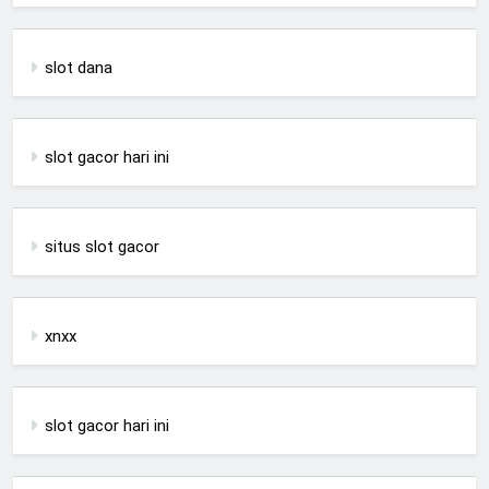
slot dana
slot gacor hari ini
situs slot gacor
xnxx
slot gacor hari ini