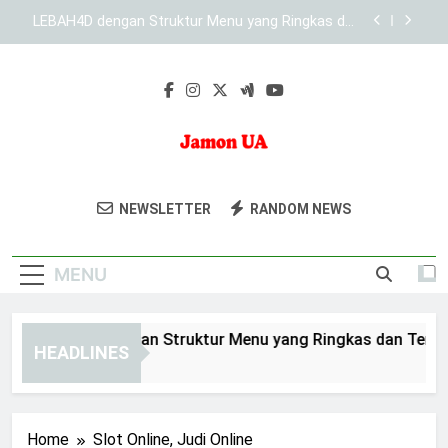
Skip
EDWINSLOT dengan Desain Responsif untuk
to
Berbagai Perangkat
content
LEBAH4D dengan Desain Responsif untuk Berbagai
Perangkat
EDWINSLOT dengan Struktur Menu yang Ringkas
dan Terarah
LEBAH4D dengan Struktur Menu yang Ringkas dan
Terarah
Jamon UA
Nikmati Jamon Iberico Berkualitas Dari
EDWINSLOT dengan Desain Responsif untuk
NEWSLETTER
RANDOM NEWS
Berbagai Perangkat
Jamonua. Produk Khas Spanyol Dengan
LEBAH4D dengan Desain Responsif untuk Berbagai
Cita Rasa Autentik.
Perangkat
MENU
WINSLOT dengan Struktur Menu yang Ringkas dan Terarah
HEADLINES
Weeks Ago
Home
Slot Online, Judi Online