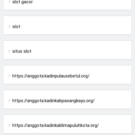
slot gacor
slot
situs slot
https://anggota.kadinpulausebetul.org/
https://anggota.kadinkabpasangkayu.org/
https://anggota.kadinkablimapuluhkota.org/