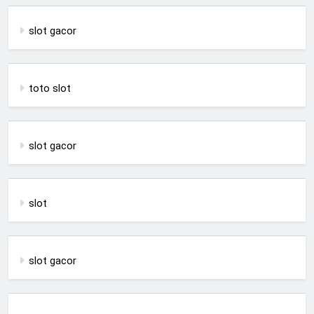
slot gacor
toto slot
slot gacor
slot
slot gacor