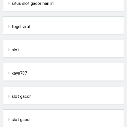
situs slot gacor hari ini
togel viral
slot
kaya787
slot gacor
slot gacor