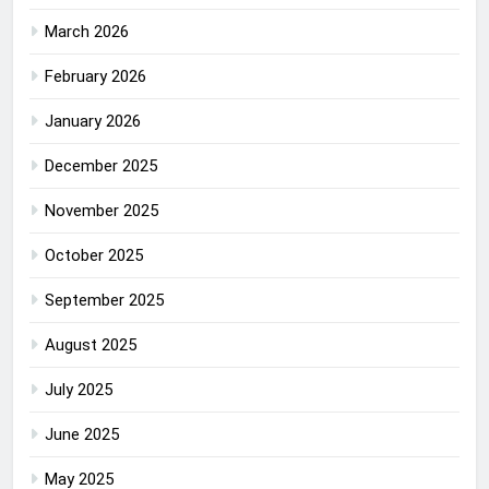
March 2026
February 2026
January 2026
December 2025
November 2025
October 2025
September 2025
August 2025
July 2025
June 2025
May 2025