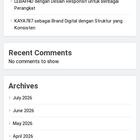
LEBAH4D dengan Desain Responsif untuk Berbagai
Perangkat
KAYA787 sebagai Brand Digital dengan Struktur yang
Konsisten
Recent Comments
No comments to show.
Archives
July 2026
June 2026
May 2026
April 2026