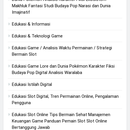
Makhluk Fantasi Studi Budaya Pop Narasi dan Dunia
Imajinatif
Edukasi & Informasi
Edukasi & Teknologi Game
Edukasi Game / Analisis Waktu Permainan / Strategi
Bermain Slot
Edukasi Game Lore dan Dunia Pokémon Karakter Fiksi
Budaya Pop Digital Analisis Waralaba
Edukasi Istilah Digital
Edukasi Slot Digital, Tren Permainan Online, Pengalaman
Pengguna
Edukasi Slot Online Tips Bermain Sehat Manajemen
Keuangan Game Panduan Pemain Slot Slot Online
Bertanggung Jawab