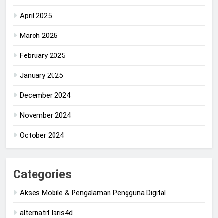
April 2025
March 2025
February 2025
January 2025
December 2024
November 2024
October 2024
Categories
Akses Mobile & Pengalaman Pengguna Digital
alternatif laris4d