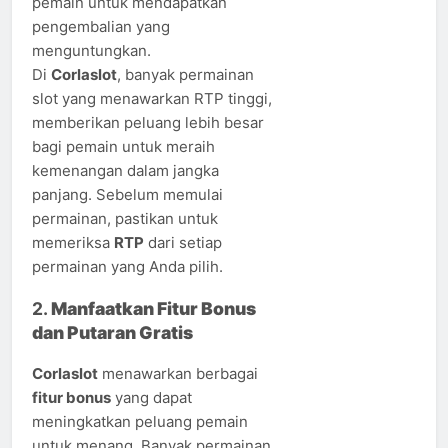
pemain untuk mendapatkan
pengembalian yang
menguntungkan.
Di
Corlaslot
, banyak permainan
slot yang menawarkan RTP tinggi,
memberikan peluang lebih besar
bagi pemain untuk meraih
kemenangan dalam jangka
panjang. Sebelum memulai
permainan, pastikan untuk
memeriksa
RTP
dari setiap
permainan yang Anda pilih.
2.
Manfaatkan Fitur Bonus
dan Putaran Gratis
Corlaslot
menawarkan berbagai
fitur bonus
yang dapat
meningkatkan peluang pemain
untuk menang. Banyak permainan