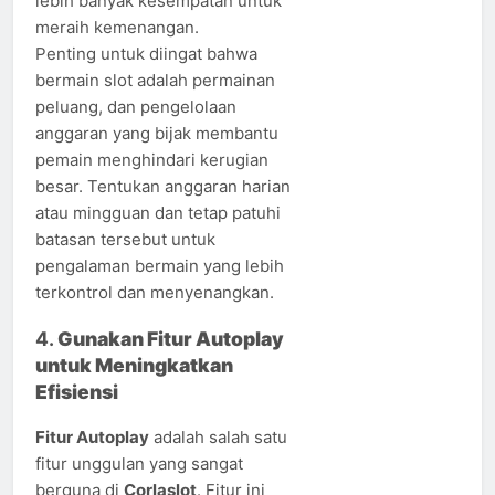
lebih banyak kesempatan untuk
meraih kemenangan.
Penting untuk diingat bahwa
bermain slot adalah permainan
peluang, dan pengelolaan
anggaran yang bijak membantu
pemain menghindari kerugian
besar. Tentukan anggaran harian
atau mingguan dan tetap patuhi
batasan tersebut untuk
pengalaman bermain yang lebih
terkontrol dan menyenangkan.
4.
Gunakan Fitur Autoplay
untuk Meningkatkan
Efisiensi
Fitur Autoplay
adalah salah satu
fitur unggulan yang sangat
berguna di
Corlaslot
. Fitur ini