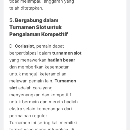
tidak melampaui anggaran yang
telah ditetapkan.
5.
Bergabung dalam
Turnamen Slot untuk
Pengalaman Kompetitif
Di
Corlaslot
, pemain dapat
berpartisipasi dalam
turnamen slot
yang menawarkan
hadiah besar
dan memberikan kesempatan
untuk menguji keterampilan
melawan pemain lain.
Turnamen
slot
adalah cara yang
menyenangkan dan kompetitif
untuk bermain dan meraih hadiah
ekstra selain kemenangan dari
permainan reguler.
Turnamen ini sering kali memiliki
format yang menguntungkan, di