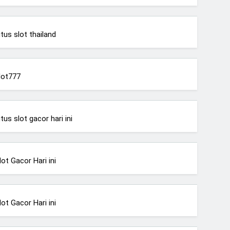
itus slot thailand
lot777
itus slot gacor hari ini
lot Gacor Hari ini
lot Gacor Hari ini