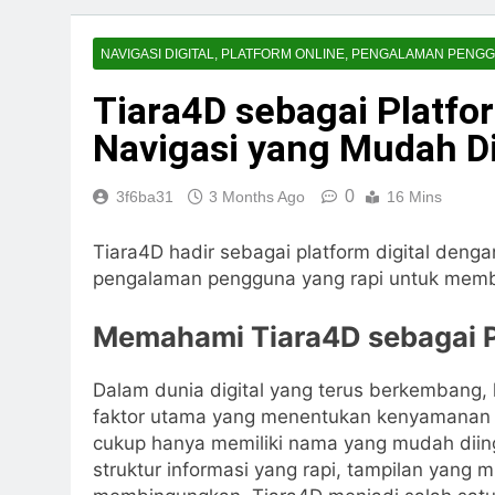
NAVIGASI DIGITAL, PLATFORM ONLINE, PENGALAMAN PENG
Tiara4D sebagai Platfo
Navigasi yang Mudah D
0
3f6ba31
3 Months Ago
16 Mins
Tiara4D hadir sebagai platform digital denga
pengalaman pengguna yang rapi untuk mem
Memahami Tiara4D sebagai P
Dalam dunia digital yang terus berkembang,
faktor utama yang menentukan kenyamanan p
cukup hanya memiliki nama yang mudah diinga
struktur informasi yang rapi, tampilan yang 