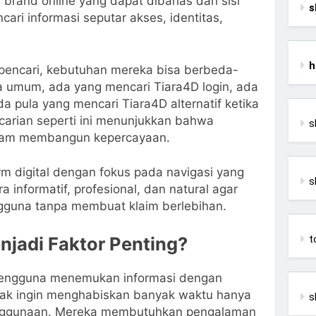
brand online yang dapat dibahas dari sisi
s
ari informasi seputar akses, identitas,
h
 pencari, kebutuhan mereka bisa berbeda-
a umum, ada yang mencari Tiara4D login, ada
a pula yang mencari Tiara4D alternatif ketika
arian seperti ini menunjukkan bahwa
s
dalam membangun kepercayaan.
rm digital dengan fokus pada navigasi yang
s
nformatif, profesional, dan natural agar
guna tanpa membuat klaim berlebihan.
jadi Faktor Penting?
t
engguna menemukan informasi dengan
idak ingin menghabiskan banyak waktu hanya
s
penggunaan. Mereka membutuhkan pengalaman