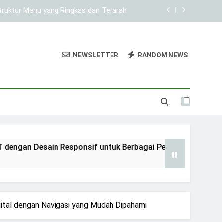
ruktur Menu yang Ringkas dan Terarah
 Responsif untuk Berbagai Perangkat
n Responsif untuk Berbagai Perangkat
NEWSLETTER
RANDOM NEWS
uktur Menu yang Ringkas dan Terarah
gan Cita Rasa Autentik.
ruktur Menu yang Ringkas dan Terarah
 Responsif untuk Berbagai Perangkat
n Responsif untuk Berbagai Perangkat
ain Responsif untuk Berbagai Perangkat
LEBAH4D den
3 Weeks Ago
gital dengan Navigasi yang Mudah Dipahami