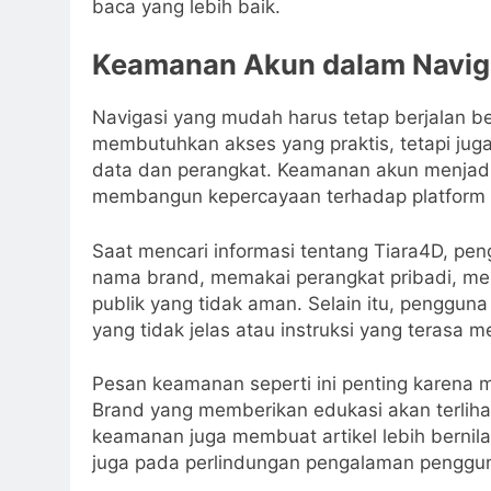
baca yang lebih baik.
Keamanan Akun dalam Naviga
Navigasi yang mudah harus tetap berjalan 
membutuhkan akses yang praktis, tetapi j
data dan perangkat. Keamanan akun menjadi
membangun kepercayaan terhadap platform d
Saat mencari informasi tentang Tiara4D, pe
nama brand, memakai perangkat pribadi, me
publik yang tidak aman. Selain itu, penggun
yang tidak jelas atau instruksi yang terasa
Pesan keamanan seperti ini penting karena
Brand yang memberikan edukasi akan terlih
keamanan juga membuat artikel lebih bernila
juga pada perlindungan pengalaman penggu