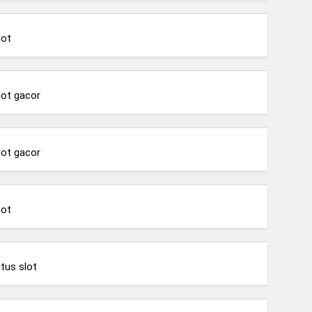
lot
lot gacor
lot gacor
lot
itus slot