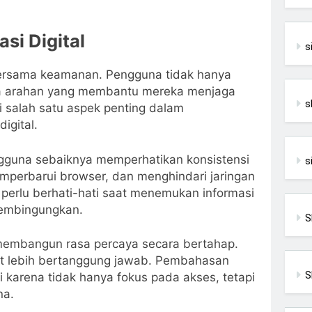
si Digital
s
bersama keamanan. Pengguna tidak hanya
uga arahan yang membantu mereka menjaga
s
 salah satu aspek penting dalam
igital.
ngguna sebaiknya memperhatikan konsistensi
s
mperbarui browser, dan menghindari jaringan
a perlu berhati-hati saat menemukan informasi
 membingungkan.
S
 membangun rasa percaya secara bertahap.
at lebih bertanggung jawab. Pembahasan
S
i karena tidak hanya fokus pada akses, tetapi
na.