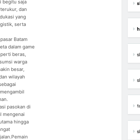
i begitu saja
s
 terukur, dan
edukasi yang
istik, serta
h
 pasar Batam
Peta dalam game
perti beras,
s
nsumsi warga
akin besar,
 dan wilayah
s
sebagai
b mengambil
man.
t
asi pasokan di
al mengenai
utama hingga
angat
s
 jalan.Pemain