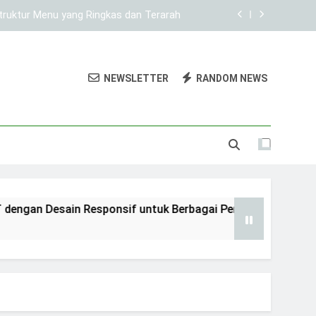
ruktur Menu yang Ringkas dan Terarah
 Responsif untuk Berbagai Perangkat
n Responsif untuk Berbagai Perangkat
NEWSLETTER
RANDOM NEWS
uktur Menu yang Ringkas dan Terarah
gan Cita Rasa Autentik.
ruktur Menu yang Ringkas dan Terarah
 Responsif untuk Berbagai Perangkat
n Responsif untuk Berbagai Perangkat
in Responsif untuk Berbagai Perangkat
LEBAH4D den
3 Weeks Ago