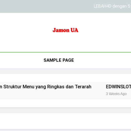
LEBAH4D dengan St
EDWINSLOT dengan Desain
LEBAH4D dengan Desai
mon UA
EDWINSLOT dengan Str
mon Iberico Berkualitas Dari Jamonua. Produk Khas Spanyol Den
LEBAH4D dengan St
SAMPLE PAGE
EDWINSLOT dengan Desain
LEBAH4D dengan Desai
enu yang Ringkas dan Terarah
EDWINSLOT dengan Desa
3 Weeks Ago