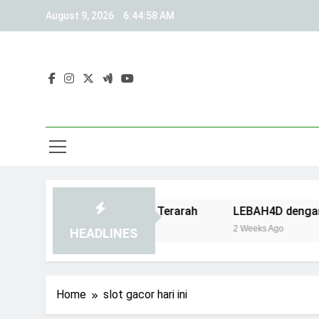
Skip
August 9, 2026
6:44:59 AM
to
content
Ja
Nikmati Ja
yang Ringkas dan Terarah
LEBAH4D dengan Struktur M
2 Weeks Ago
HEADLINES
Home
slot gacor hari ini