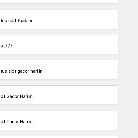
itus slot thailand
lot777
itus slot gacor hari ini
lot Gacor Hari ini
lot Gacor Hari ini