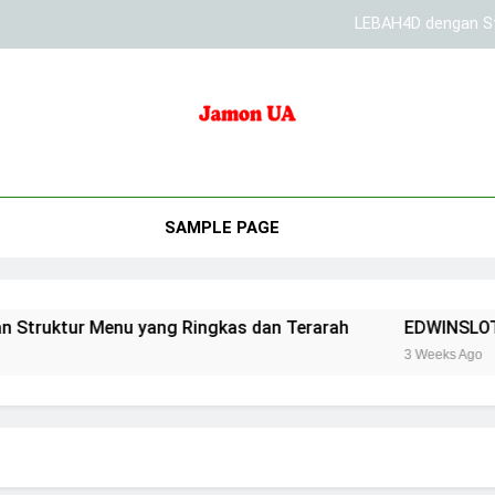
LEBAH4D dengan St
EDWINSLOT dengan Desain
LEBAH4D dengan Desai
mon UA
EDWINSLOT dengan Str
mon Iberico Berkualitas Dari Jamonua. Produk Khas Spanyol Den
LEBAH4D dengan St
SAMPLE PAGE
EDWINSLOT dengan Desain
LEBAH4D dengan Desai
Menu yang Ringkas dan Terarah
EDWINSLOT dengan Des
3 Weeks Ago