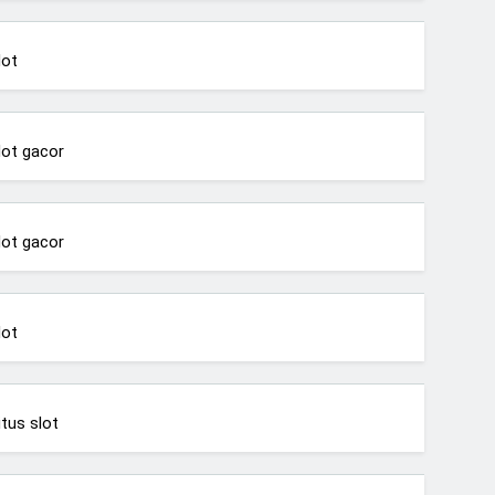
lot
lot gacor
lot gacor
lot
itus slot