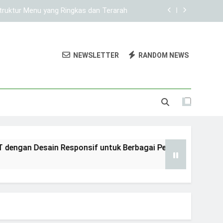
ruktur Menu yang Ringkas dan Terarah
 Responsif untuk Berbagai Perangkat
n Responsif untuk Berbagai Perangkat
NEWSLETTER
RANDOM NEWS
uktur Menu yang Ringkas dan Terarah
gan Cita Rasa Autentik.
ruktur Menu yang Ringkas dan Terarah
 Responsif untuk Berbagai Perangkat
n Responsif untuk Berbagai Perangkat
ain Responsif untuk Berbagai Perangkat
LEBAH4D den
3 Weeks Ago