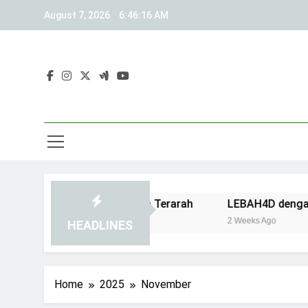
Skip
August 7, 2026
6:46:17 AM
to
content
Ja
Nikmati Ja
yang Ringkas dan Terarah
LEBAH4D dengan Struktur 
2 Weeks Ago
HEADLINES
Home
2025
November