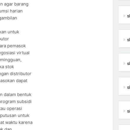
en agar barang
umsi harian
s
gambilan
kan untuk
butor
s
tara pemasok
gosiasi virtual
 mingguan,
s
ika stok
an distributor
pasokan dapat
s
n dalam bentuk
program subsidi
tau operasi
s
Keputusan untuk
pat waktu karena
ak dan