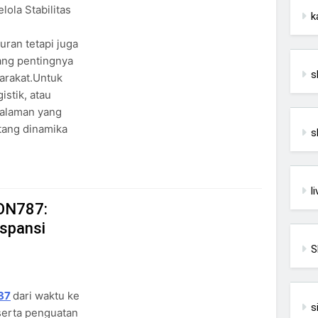
lola Stabilitas
k
uran tetapi juga
ang pentingnya
s
yarakat.Untuk
istik, atau
galaman yang
tang dinamika
s
l
ON787:
kspansi
S
87
dari waktu ke
s
 serta penguatan