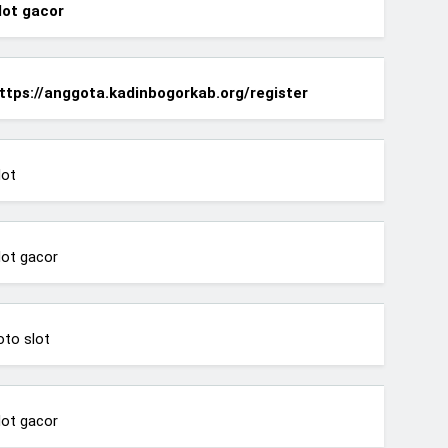
lot gacor
ttps://anggota.kadinbogorkab.org/register
lot
lot gacor
oto slot
lot gacor