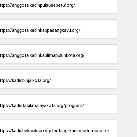
ttps://anggota.kadinpulausebetul.org/
ttps://anggota.kadinkabpasangkayu.org/
ttps://anggota.kadinkablimapuluhkota.org/
ttps://kadinbinjaikota.org/
ttps://kadintasikmalayakota.org/program/
ttps://kadinbekasikab.org/tentang-kadin/ketua-umum/