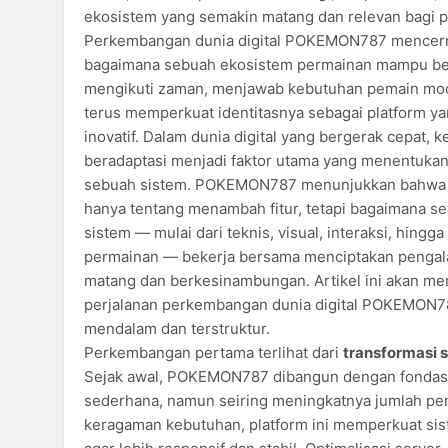
ekosistem yang semakin matang dan relevan bagi 
Perkembangan dunia digital POKEMON787 mencer
bagaimana sebuah ekosistem permainan mampu be
mengikuti zaman, menjawab kebutuhan pemain mod
terus memperkuat identitasnya sebagai platform y
inovatif. Dalam dunia digital yang bergerak cepat,
beradaptasi menjadi faktor utama yang menentukan
sebuah sistem. POKEMON787 menunjukkan bahwa 
hanya tentang menambah fitur, tetapi bagaimana set
sistem — mulai dari teknis, visual, interaksi, hingg
permainan — bekerja bersama menciptakan penga
matang dan berkesinambungan. Artikel ini akan m
perjalanan perkembangan dunia digital POKEMON7
mendalam dan terstruktur.
Perkembangan pertama terlihat dari
transformasi s
Sejak awal, POKEMON787 dibangun dengan fondas
sederhana, namun seiring meningkatnya jumlah pe
keragaman kebutuhan, platform ini memperkuat si