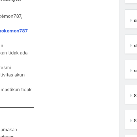
okémon787,
s
pokemon787
n.
s
an tidak ada
resmi
s
ivitas akun
mastikan tidak
S
S
snamakan
gincar