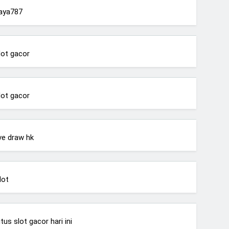
aya787
lot gacor
lot gacor
ive draw hk
lot
itus slot gacor hari ini