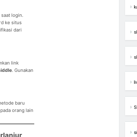
k
saat login.
d ke situs
fikasi dari
s
s
mkan link
iddle
. Gunakan
l
metode baru
S
pada orang lain
s
rlanjur