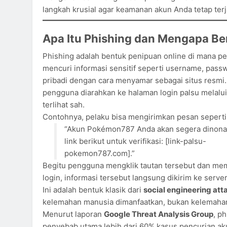
langkah krusial agar keamanan akun Anda tetap terj
Apa Itu Phishing dan Mengapa B
Phishing adalah bentuk penipuan online di mana p
mencuri informasi sensitif seperti username, passw
pribadi dengan cara menyamar sebagai situs resmi.
pengguna diarahkan ke halaman login palsu melalui
terlihat sah.
Contohnya, pelaku bisa mengirimkan pesan seperti 
“Akun Pokémon787 Anda akan segera dinonakt
link berikut untuk verifikasi: [link-palsu-
pokemon787.com].”
Begitu pengguna mengklik tautan tersebut dan me
login, informasi tersebut langsung dikirim ke server
Ini adalah bentuk klasik dari
social engineering att
kelemahan manusia dimanfaatkan, bukan kelemahan
Menurut laporan
Google Threat Analysis Group
, p
penyebab utama lebih dari 60% kasus pencurian aku