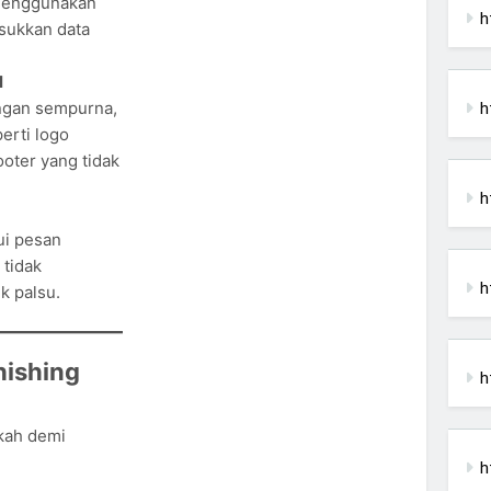
 menggunakan
h
asukkan data
l
engan sempurna,
h
erti logo
footer yang tidak
h
ui pesan
 tidak
h
k palsu.
hishing
h
kah demi
h