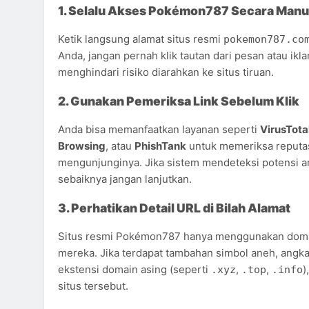
1. Selalu Akses Pokémon787 Secara Manu
Ketik langsung alamat situs resmi
pokemon787.co
Anda, jangan pernah klik tautan dari pesan atau ikla
menghindari risiko diarahkan ke situs tiruan.
2. Gunakan Pemeriksa Link Sebelum Klik
Anda bisa memanfaatkan layanan seperti
VirusTota
Browsing
, atau
PhishTank
untuk memeriksa reputa
mengunjunginya. Jika sistem mendeteksi potensi 
sebaiknya jangan lanjutkan.
3. Perhatikan Detail URL di Bilah Alamat
Situs resmi Pokémon787 hanya menggunakan dom
mereka. Jika terdapat tambahan simbol aneh, angka
ekstensi domain asing (seperti
,
,
)
.xyz
.top
.info
situs tersebut.