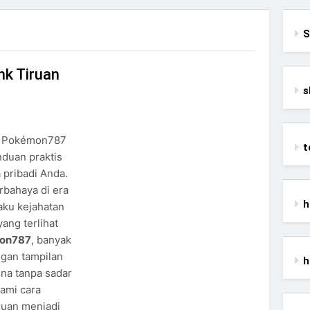
S
nk Tiruan
s
an Pokémon787
t
nduan praktis
pribadi Anda.
rbahaya di era
h
laku kejahatan
ang terlihat
on787
, banyak
ngan tampilan
h
una tanpa sadar
ami cara
ruan menjadi