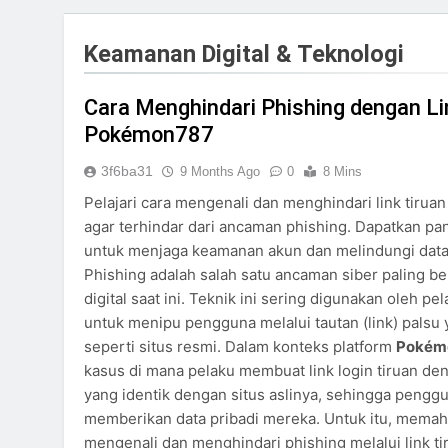
Keamanan Digital & Teknologi
Cara Menghindari Phishing dengan Li
Pokémon787
3f6ba31
9 Months Ago
0
8 Mins
Pelajari cara mengenali dan menghindari link tiru
agar terhindar dari ancaman phishing. Dapatkan pa
untuk menjaga keamanan akun dan melindungi data 
Phishing adalah salah satu ancaman siber paling be
digital saat ini. Teknik ini sering digunakan oleh pe
untuk menipu pengguna melalui tautan (link) palsu y
seperti situs resmi. Dalam konteks platform
Pokém
kasus di mana pelaku membuat link login tiruan de
yang identik dengan situs aslinya, sehingga pengg
memberikan data pribadi mereka. Untuk itu, memah
mengenali dan menghindari phishing melalui link ti