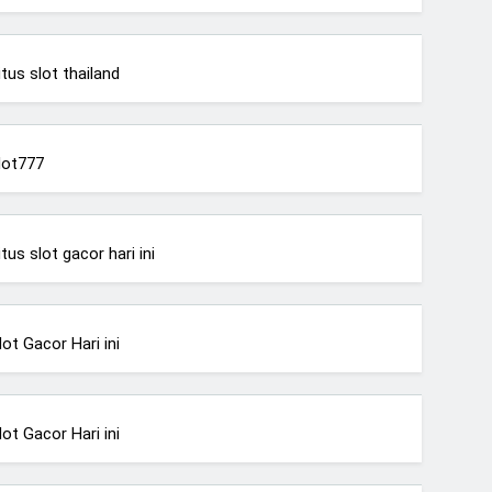
itus slot thailand
lot777
itus slot gacor hari ini
lot Gacor Hari ini
lot Gacor Hari ini