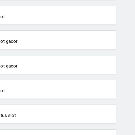
lot
lot gacor
lot gacor
lot
itus slot