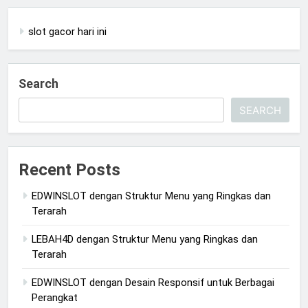
slot gacor hari ini
Search
SEARCH
Recent Posts
EDWINSLOT dengan Struktur Menu yang Ringkas dan
Terarah
LEBAH4D dengan Struktur Menu yang Ringkas dan
Terarah
EDWINSLOT dengan Desain Responsif untuk Berbagai
Perangkat