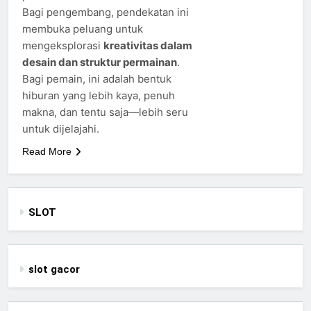
Bagi pengembang, pendekatan ini
membuka peluang untuk
mengeksplorasi
kreativitas dalam
desain dan struktur permainan
.
Bagi pemain, ini adalah bentuk
hiburan yang lebih kaya, penuh
makna, dan tentu saja—lebih seru
untuk dijelajahi.
Read More
SLOT
slot gacor