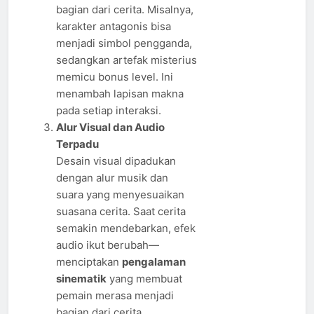
bagian dari cerita. Misalnya,
karakter antagonis bisa
menjadi simbol pengganda,
sedangkan artefak misterius
memicu bonus level. Ini
menambah lapisan makna
pada setiap interaksi.
Alur Visual dan Audio
Terpadu
Desain visual dipadukan
dengan alur musik dan
suara yang menyesuaikan
suasana cerita. Saat cerita
semakin mendebarkan, efek
audio ikut berubah—
menciptakan
pengalaman
sinematik
yang membuat
pemain merasa menjadi
bagian dari cerita.