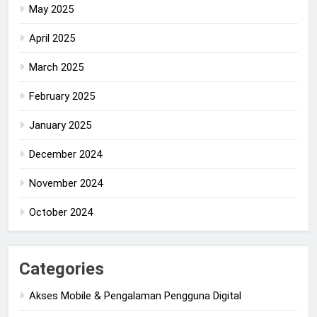
May 2025
April 2025
March 2025
February 2025
January 2025
December 2024
November 2024
October 2024
Categories
Akses Mobile & Pengalaman Pengguna Digital