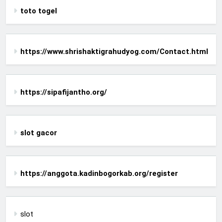
toto togel
https://www.shrishaktigrahudyog.com/Contact.html
https://sipafijantho.org/
slot gacor
https://anggota.kadinbogorkab.org/register
slot