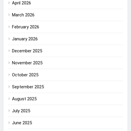
April 2026
March 2026
February 2026
January 2026
December 2025
November 2025
October 2025
September 2025
August 2025
July 2025
June 2025