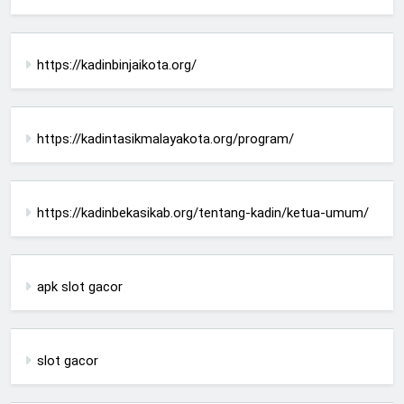
https://kadinbinjaikota.org/
https://kadintasikmalayakota.org/program/
https://kadinbekasikab.org/tentang-kadin/ketua-umum/
apk slot gacor
slot gacor