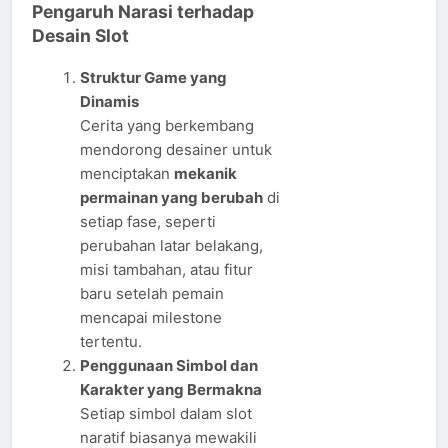
Pengaruh Narasi terhadap
Desain Slot
Struktur Game yang
Dinamis
Cerita yang berkembang
mendorong desainer untuk
menciptakan
mekanik
permainan yang berubah
di
setiap fase, seperti
perubahan latar belakang,
misi tambahan, atau fitur
baru setelah pemain
mencapai milestone
tertentu.
Penggunaan Simbol dan
Karakter yang Bermakna
Setiap simbol dalam slot
naratif biasanya mewakili