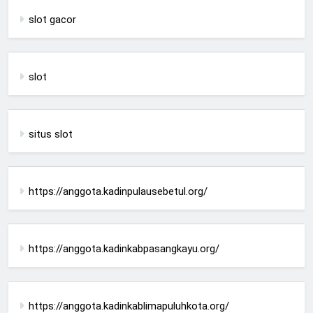
slot gacor
slot
situs slot
https://anggota.kadinpulausebetul.org/
https://anggota.kadinkabpasangkayu.org/
https://anggota.kadinkablimapuluhkota.org/