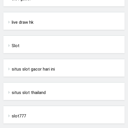
live draw hk
Slot
situs slot gacor hari ini
situs slot thailand
slot777