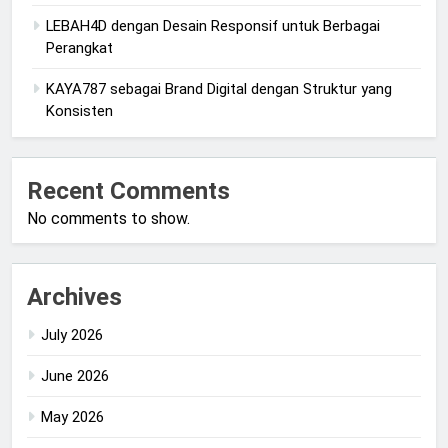
LEBAH4D dengan Desain Responsif untuk Berbagai
Perangkat
KAYA787 sebagai Brand Digital dengan Struktur yang
Konsisten
Recent Comments
No comments to show.
Archives
July 2026
June 2026
May 2026