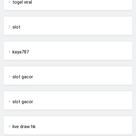
togel viral
slot
kaya787
slot gacor
slot gacor
live draw hk