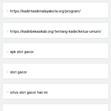
https://kadintasikmalayakota.org/program/
https://kadinbekasikab.org/tentang-kadin/ketua-umum/
apk slot gacor
slot gacor
situs slot gacor hari ini