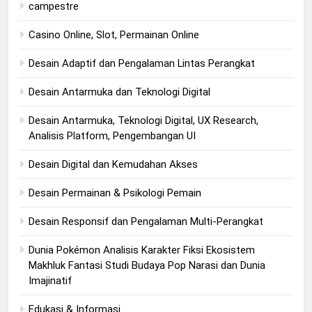
campestre
Casino Online, Slot, Permainan Online
Desain Adaptif dan Pengalaman Lintas Perangkat
Desain Antarmuka dan Teknologi Digital
Desain Antarmuka, Teknologi Digital, UX Research,
Analisis Platform, Pengembangan UI
Desain Digital dan Kemudahan Akses
Desain Permainan & Psikologi Pemain
Desain Responsif dan Pengalaman Multi-Perangkat
Dunia Pokémon Analisis Karakter Fiksi Ekosistem
Makhluk Fantasi Studi Budaya Pop Narasi dan Dunia
Imajinatif
Edukasi & Informasi