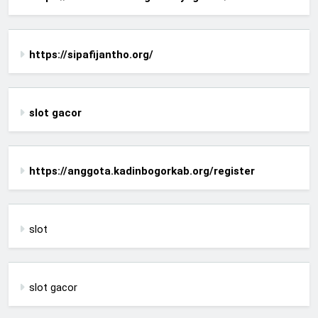
https://sipafijantho.org/
slot gacor
https://anggota.kadinbogorkab.org/register
slot
slot gacor