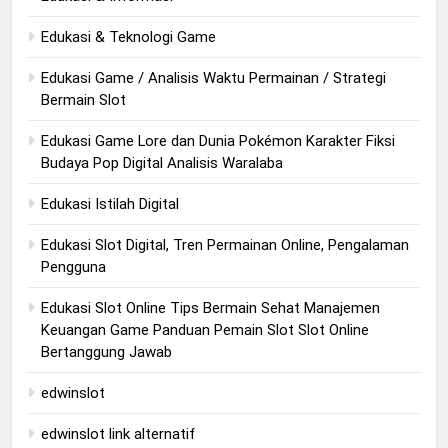
Edukasi & Teknologi Game
Edukasi Game / Analisis Waktu Permainan / Strategi
Bermain Slot
Edukasi Game Lore dan Dunia Pokémon Karakter Fiksi
Budaya Pop Digital Analisis Waralaba
Edukasi Istilah Digital
Edukasi Slot Digital, Tren Permainan Online, Pengalaman
Pengguna
Edukasi Slot Online Tips Bermain Sehat Manajemen
Keuangan Game Panduan Pemain Slot Slot Online
Bertanggung Jawab
edwinslot
edwinslot link alternatif