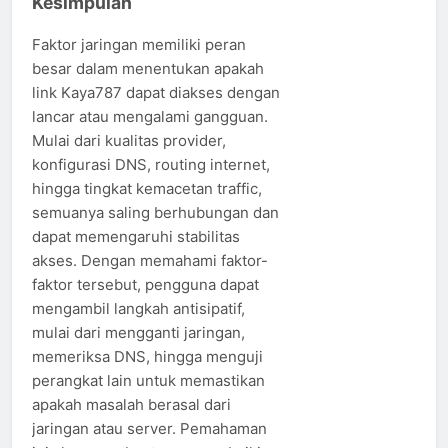
Kesimpulan
Faktor jaringan memiliki peran
besar dalam menentukan apakah
link Kaya787 dapat diakses dengan
lancar atau mengalami gangguan.
Mulai dari kualitas provider,
konfigurasi DNS, routing internet,
hingga tingkat kemacetan traffic,
semuanya saling berhubungan dan
dapat memengaruhi stabilitas
akses. Dengan memahami faktor-
faktor tersebut, pengguna dapat
mengambil langkah antisipatif,
mulai dari mengganti jaringan,
memeriksa DNS, hingga menguji
perangkat lain untuk memastikan
apakah masalah berasal dari
jaringan atau server. Pemahaman