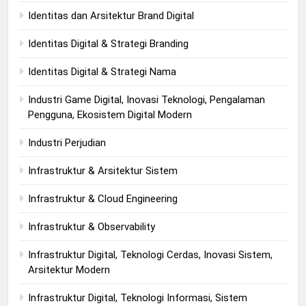
Identitas dan Arsitektur Brand Digital
Identitas Digital & Strategi Branding
Identitas Digital & Strategi Nama
Industri Game Digital, Inovasi Teknologi, Pengalaman
Pengguna, Ekosistem Digital Modern
Industri Perjudian
Infrastruktur & Arsitektur Sistem
Infrastruktur & Cloud Engineering
Infrastruktur & Observability
Infrastruktur Digital, Teknologi Cerdas, Inovasi Sistem,
Arsitektur Modern
Infrastruktur Digital, Teknologi Informasi, Sistem