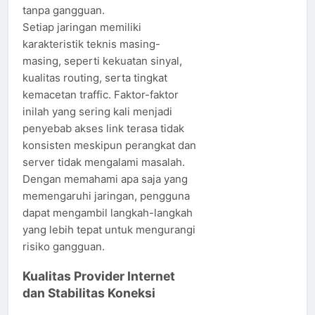
tanpa gangguan.
Setiap jaringan memiliki
karakteristik teknis masing-
masing, seperti kekuatan sinyal,
kualitas routing, serta tingkat
kemacetan traffic. Faktor-faktor
inilah yang sering kali menjadi
penyebab akses link terasa tidak
konsisten meskipun perangkat dan
server tidak mengalami masalah.
Dengan memahami apa saja yang
memengaruhi jaringan, pengguna
dapat mengambil langkah-langkah
yang lebih tepat untuk mengurangi
risiko gangguan.
Kualitas Provider Internet
dan Stabilitas Koneksi