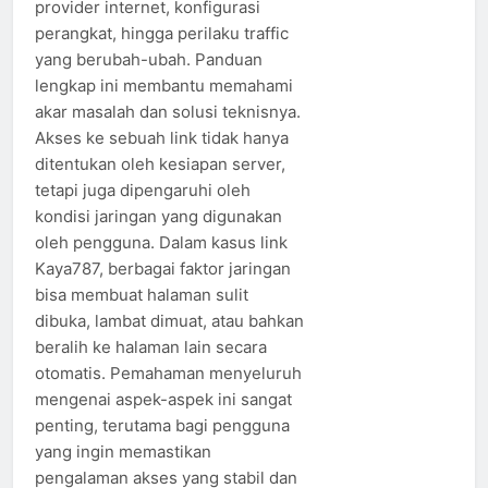
provider internet, konfigurasi
perangkat, hingga perilaku traffic
yang berubah-ubah. Panduan
lengkap ini membantu memahami
akar masalah dan solusi teknisnya.
Akses ke sebuah link tidak hanya
ditentukan oleh kesiapan server,
tetapi juga dipengaruhi oleh
kondisi jaringan yang digunakan
oleh pengguna. Dalam kasus link
Kaya787, berbagai faktor jaringan
bisa membuat halaman sulit
dibuka, lambat dimuat, atau bahkan
beralih ke halaman lain secara
otomatis. Pemahaman menyeluruh
mengenai aspek-aspek ini sangat
penting, terutama bagi pengguna
yang ingin memastikan
pengalaman akses yang stabil dan