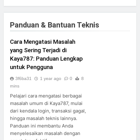
Panduan & Bantuan Teknis
Cara Mengatasi Masalah
yang Sering Terjadi di
Kaya787: Panduan Lengkap
untuk Pengguna
3f6ba31
1 year ago
0
8
mins
Pelajari cara mengatasi berbagai
masalah umum di Kaya787, mulai
dari kendala login, transaksi gagal,
hingga masalah teknis lainnya.
Panduan ini membantu Anda
menyelesaikan masalah dengan