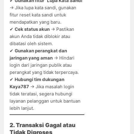
✔
Gunakan fitur “Lupa Kata Sandi”
→ Jika lupa kata sandi, gunakan
fitur reset kata sandi untuk
mendapatkan yang baru.
✔
Cek status akun
→ Pastikan
akun Anda tidak diblokir atau
dibatasi oleh sistem.
✔
Gunakan perangkat dan
jaringan yang aman
→ Hindari
login dari jaringan publik atau
perangkat yang tidak terpercaya.
✔
Hubungi tim dukungan
Kaya787
→ Jika masalah login
tidak teratasi, segera hubungi
layanan pelanggan untuk bantuan
lebih lanjut.
2. Transaksi Gagal atau
Tidak Diproses