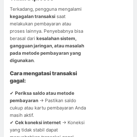
Terkadang, pengguna mengalami
kegagalan transaksi
saat
melakukan pembayaran atau
proses lainnya. Penyebabnya bisa
berasal dari
kesalahan sistem,
gangguan jaringan, atau masalah
pada metode pembayaran yang
digunakan
.
Cara mengatasi transaksi
gagal:
✔
Periksa saldo atau metode
pembayaran
→ Pastikan saldo
cukup atau kartu pembayaran Anda
masih aktif.
✔
Cek koneksi internet
→ Koneksi
yang tidak stabil dapat