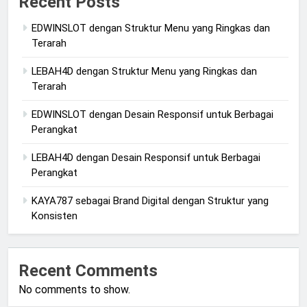
Recent Posts
EDWINSLOT dengan Struktur Menu yang Ringkas dan
Terarah
LEBAH4D dengan Struktur Menu yang Ringkas dan
Terarah
EDWINSLOT dengan Desain Responsif untuk Berbagai
Perangkat
LEBAH4D dengan Desain Responsif untuk Berbagai
Perangkat
KAYA787 sebagai Brand Digital dengan Struktur yang
Konsisten
Recent Comments
No comments to show.