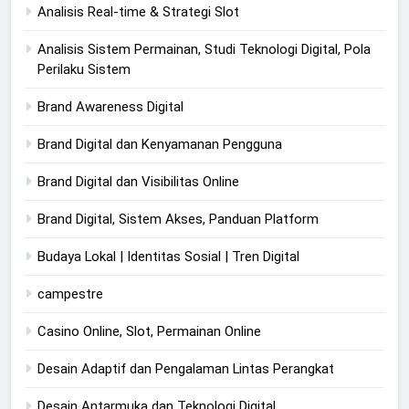
Analisis Real-time & Strategi Slot
Analisis Sistem Permainan, Studi Teknologi Digital, Pola
Perilaku Sistem
Brand Awareness Digital
Brand Digital dan Kenyamanan Pengguna
Brand Digital dan Visibilitas Online
Brand Digital, Sistem Akses, Panduan Platform
Budaya Lokal | Identitas Sosial | Tren Digital
campestre
Casino Online, Slot, Permainan Online
Desain Adaptif dan Pengalaman Lintas Perangkat
Desain Antarmuka dan Teknologi Digital