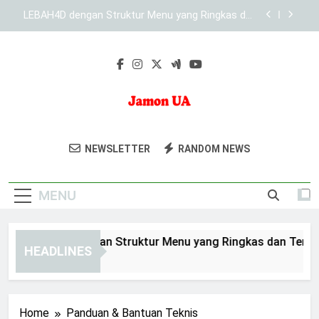
Skip
EDWINSLOT dengan Desain Responsif untuk
to
Berbagai Perangkat
content
LEBAH4D dengan Desain Responsif untuk Berbagai
Perangkat
EDWINSLOT dengan Struktur Menu yang Ringkas
dan Terarah
LEBAH4D dengan Struktur Menu yang Ringkas dan
Terarah
Jamon UA
Nikmati Jamon Iberico Berkualitas Dari
EDWINSLOT dengan Desain Responsif untuk
NEWSLETTER
RANDOM NEWS
Berbagai Perangkat
Jamonua. Produk Khas Spanyol Dengan
LEBAH4D dengan Desain Responsif untuk Berbagai
Cita Rasa Autentik.
Perangkat
MENU
DWINSLOT dengan Struktur Menu yang Ringkas dan Terarah
HEADLINES
 Week Ago
Home
Panduan & Bantuan Teknis