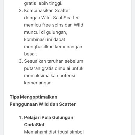
gratis lebih tinggi.
Kombinasikan Scatter
dengan Wild. Saat Scatter
memicu free spins dan Wild
muncul di gulungan,
kombinasi ini dapat
menghasilkan kemenangan
besar.
Sesuaikan taruhan sebelum
putaran gratis dimulai untuk
memaksimalkan potensi
kemenangan.
Tips Mengoptimalkan
Penggunaan Wild dan Scatter
Pelajari Pola Gulungan
CorlaSlot
Memahami distribusi simbol