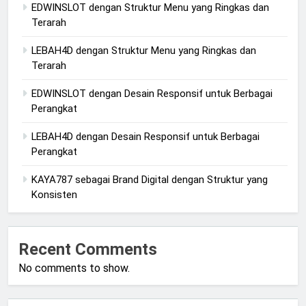
EDWINSLOT dengan Struktur Menu yang Ringkas dan
Terarah
LEBAH4D dengan Struktur Menu yang Ringkas dan
Terarah
EDWINSLOT dengan Desain Responsif untuk Berbagai
Perangkat
LEBAH4D dengan Desain Responsif untuk Berbagai
Perangkat
KAYA787 sebagai Brand Digital dengan Struktur yang
Konsisten
Recent Comments
No comments to show.