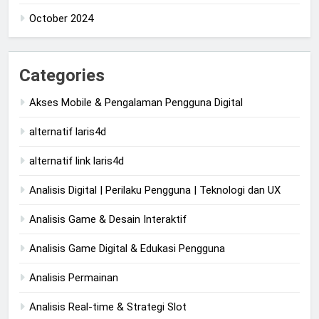
October 2024
Categories
Akses Mobile & Pengalaman Pengguna Digital
alternatif laris4d
alternatif link laris4d
Analisis Digital | Perilaku Pengguna | Teknologi dan UX
Analisis Game & Desain Interaktif
Analisis Game Digital & Edukasi Pengguna
Analisis Permainan
Analisis Real-time & Strategi Slot