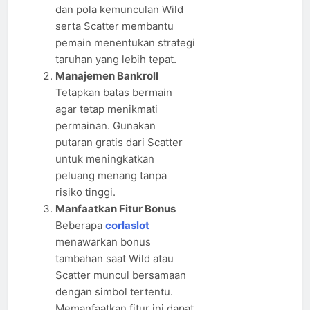
dan pola kemunculan Wild
serta Scatter membantu
pemain menentukan strategi
taruhan yang lebih tepat.
Manajemen Bankroll
Tetapkan batas bermain
agar tetap menikmati
permainan. Gunakan
putaran gratis dari Scatter
untuk meningkatkan
peluang menang tanpa
risiko tinggi.
Manfaatkan Fitur Bonus
Beberapa
corlaslot
menawarkan bonus
tambahan saat Wild atau
Scatter muncul bersamaan
dengan simbol tertentu.
Memanfaatkan fitur ini dapat