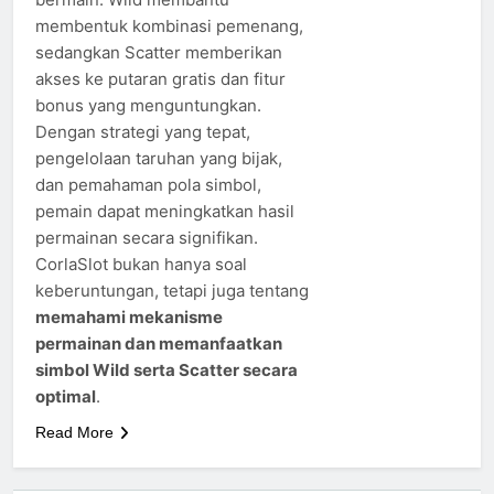
membentuk kombinasi pemenang,
sedangkan Scatter memberikan
akses ke putaran gratis dan fitur
bonus yang menguntungkan.
Dengan strategi yang tepat,
pengelolaan taruhan yang bijak,
dan pemahaman pola simbol,
pemain dapat meningkatkan hasil
permainan secara signifikan.
CorlaSlot bukan hanya soal
keberuntungan, tetapi juga tentang
memahami mekanisme
permainan dan memanfaatkan
simbol Wild serta Scatter secara
optimal
.
Read More