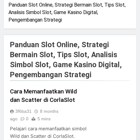
Panduan Slot Online, Strategi Bermain Slot, Tips Slot,
Analisis Simbol Slot, Game Kasino Digital,
Pengembangan Strategi
Panduan Slot Online, Strategi
Bermain Slot, Tips Slot, Analisis
Simbol Slot, Game Kasino Digital,
Pengembangan Strategi
Cara Memanfaatkan Wild
dan Scatter di CorlaSlot
3f6ba31
8 months
ago
0
5 mins
Pelajari cara memanfaatkan simbol
Wild dan Scatter di CorlaSlot.