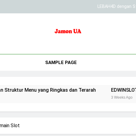
LEBAH4D dengan St
EDWINSLOT dengan Desain
LEBAH4D dengan Desai
mon UA
EDWINSLOT dengan Str
mon Iberico Berkualitas Dari Jamonua. Produk Khas Spanyol Den
LEBAH4D dengan St
SAMPLE PAGE
EDWINSLOT dengan Desain
LEBAH4D dengan Desai
enu yang Ringkas dan Terarah
EDWINSLOT dengan Des
3 Weeks Ago
rmain Slot