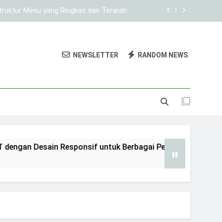
ruktur Menu yang Ringkas dan Terarah
 Responsif untuk Berbagai Perangkat
n Responsif untuk Berbagai Perangkat
NEWSLETTER
RANDOM NEWS
uktur Menu yang Ringkas dan Terarah
gan Cita Rasa Autentik.
ruktur Menu yang Ringkas dan Terarah
 Responsif untuk Berbagai Perangkat
n Responsif untuk Berbagai Perangkat
ain Responsif untuk Berbagai Perangkat
LEBAH4D den
3 Weeks Ago