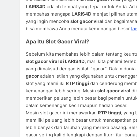
LARIS4D
adalah tempat yang tepat untuk Anda. Arti
membahas mengapa
LARIS4D
menjadi pilihan uta
yang ingin mencoba
slot gacor viral
dan bagaimana 
bisa membawa Anda menuju kemenangan besar
la
Apa Itu Slot Gacor Viral?
Sebelum kita membahas lebih dalam tentang keun
slot gacor viral di LARIS4D
, mari kita pahami terle
yang dimaksud dengan istilah “gacor”. Dalam dunia 
gacor
adalah istilah yang digunakan untuk mengg
slot yang memiliki
RTP tinggi
dan cenderung memb
kemenangan lebih sering. Mesin
slot gacor viral
di
memberikan peluang lebih besar bagi pemain untu
dalam kemenangan kecil maupun hadiah besar.
Mesin slot gacor ini menawarkan
RTP tinggi
, yang 
memiliki peluang lebih besar untuk mendapatkan 
lebih banyak dari taruhan yang mereka pasang. Selai
gacor sering kali dilengkapi dengan fitur-fitur bon