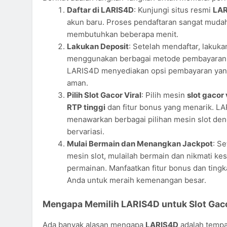
Daftar di LARIS4D
: Kunjungi situs resmi
LAR
akun baru. Proses pendaftaran sangat muda
membutuhkan beberapa menit.
Lakukan Deposit
: Setelah mendaftar, lakuka
menggunakan berbagai metode pembayaran y
LARIS4D menyediakan opsi pembayaran yan
aman.
Pilih Slot Gacor Viral
: Pilih mesin
slot gacor 
RTP tinggi
dan fitur bonus yang menarik. L
menawarkan berbagai pilihan mesin slot de
bervariasi.
Mulai Bermain dan Menangkan Jackpot
: S
mesin slot, mulailah bermain dan nikmati ke
permainan. Manfaatkan fitur bonus dan ting
Anda untuk meraih kemenangan besar.
Mengapa Memilih LARIS4D untuk Slot Gaco
Ada banyak alasan mengapa
LARIS4D
adalah tempa