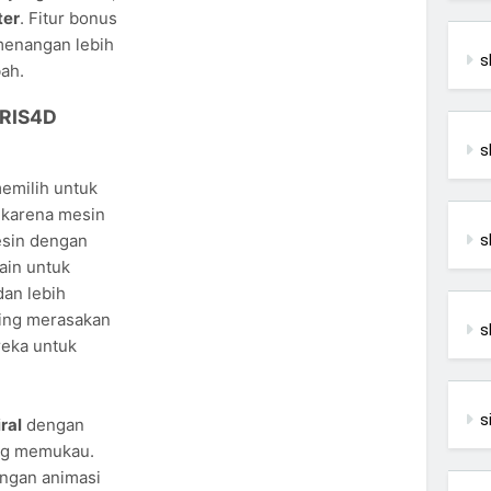
ter
. Fitur bonus
menangan lebih
s
bah.
ARIS4D
s
emilih untuk
 karena mesin
s
esin dengan
ain untuk
an lebih
ring merasakan
s
eka untuk
s
ral
dengan
ang memukau.
engan animasi