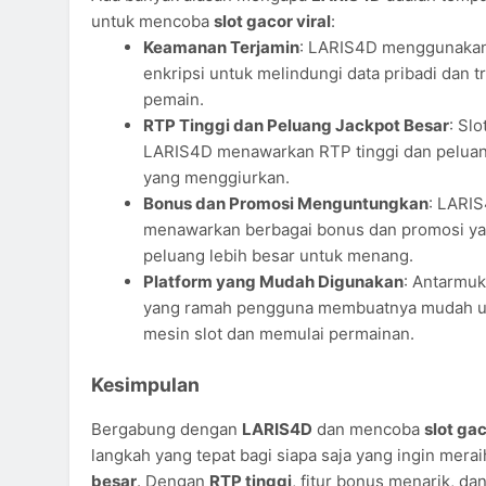
untuk mencoba
slot gacor viral
:
Keamanan Terjamin
: LARIS4D menggunakan
enkripsi untuk melindungi data pribadi dan t
pemain.
RTP Tinggi dan Peluang Jackpot Besar
: Slo
LARIS4D menawarkan RTP tinggi dan peluan
yang menggiurkan.
Bonus dan Promosi Menguntungkan
: LARI
menawarkan berbagai bonus dan promosi y
peluang lebih besar untuk menang.
Platform yang Mudah Digunakan
: Antarmu
yang ramah pengguna membuatnya mudah u
mesin slot dan memulai permainan.
Kesimpulan
Bergabung dengan
LARIS4D
dan mencoba
slot gac
langkah yang tepat bagi siapa saja yang ingin mera
besar
. Dengan
RTP tinggi
, fitur bonus menarik, d