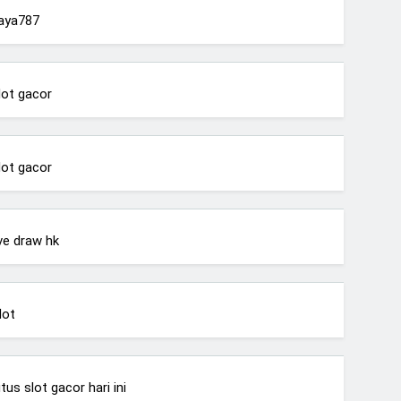
aya787
lot gacor
lot gacor
ive draw hk
lot
itus slot gacor hari ini