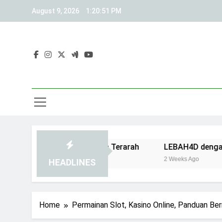
Skip
August 9, 2026
1:20:52 PM
to
content
Ja
Nikmati Ja
yang Ringkas dan Terarah
LEBAH4D dengan Struktur M
2 Weeks Ago
HEADLINES
Home
Permainan Slot, Kasino Online, Panduan Be