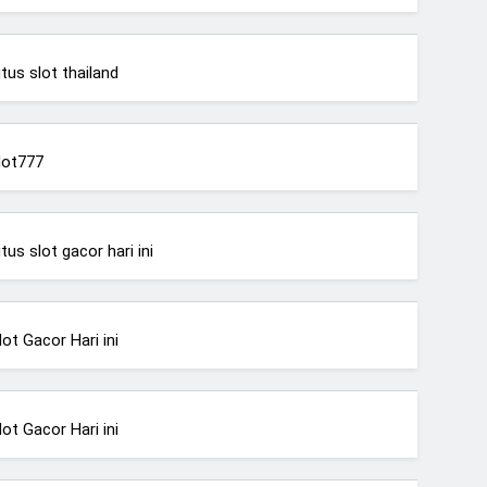
itus slot thailand
lot777
itus slot gacor hari ini
lot Gacor Hari ini
lot Gacor Hari ini