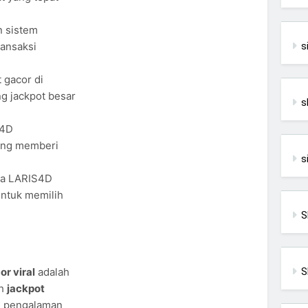
 sistem
s
ransaksi
t gacor di
g jackpot besar
s
S4D
ang memberi
s
ka LARIS4D
ntuk memilih
S
S
or viral
adalah
ih
jackpot
an pengalaman