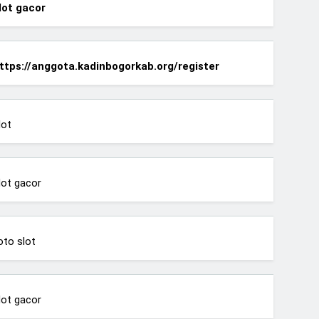
lot gacor
ttps://anggota.kadinbogorkab.org/register
lot
lot gacor
oto slot
lot gacor