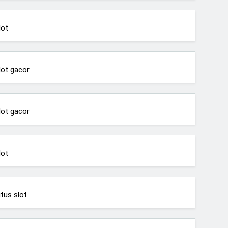
lot
lot gacor
lot gacor
lot
itus slot