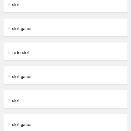
slot
slot gacor
toto slot
slot gacor
slot
slot gacor