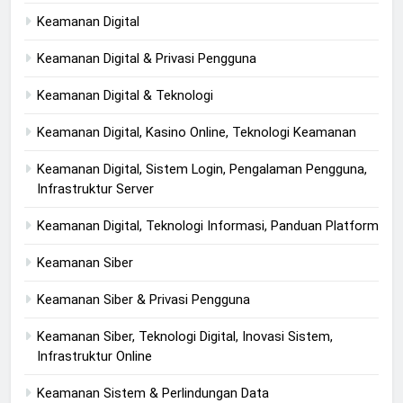
Keamanan Digital
Keamanan Digital & Privasi Pengguna
Keamanan Digital & Teknologi
Keamanan Digital, Kasino Online, Teknologi Keamanan
Keamanan Digital, Sistem Login, Pengalaman Pengguna,
Infrastruktur Server
Keamanan Digital, Teknologi Informasi, Panduan Platform
Keamanan Siber
Keamanan Siber & Privasi Pengguna
Keamanan Siber, Teknologi Digital, Inovasi Sistem,
Infrastruktur Online
Keamanan Sistem & Perlindungan Data