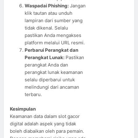
Waspadai Phishing:
Jangan
klik tautan atau unduh
lampiran dari sumber yang
tidak dikenal. Selalu
pastikan Anda mengakses
platform melalui URL resmi.
Perbarui Perangkat dan
Perangkat Lunak:
Pastikan
perangkat Anda dan
perangkat lunak keamanan
selalu diperbarui untuk
melindungi dari ancaman
terbaru.
Kesimpulan
Keamanan data dalam slot gacor
digital adalah aspek yang tidak
boleh diabaikan oleh para pemain.