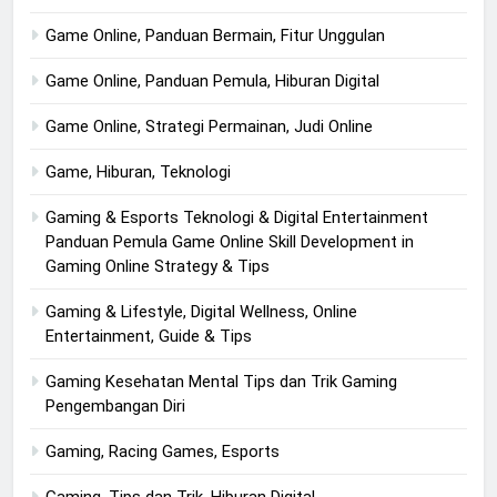
Game Online, Panduan Bermain, Fitur Unggulan
Game Online, Panduan Pemula, Hiburan Digital
Game Online, Strategi Permainan, Judi Online
Game, Hiburan, Teknologi
Gaming & Esports Teknologi & Digital Entertainment
Panduan Pemula Game Online Skill Development in
Gaming Online Strategy & Tips
Gaming & Lifestyle, Digital Wellness, Online
Entertainment, Guide & Tips
Gaming Kesehatan Mental Tips dan Trik Gaming
Pengembangan Diri
Gaming, Racing Games, Esports
Gaming, Tips dan Trik, Hiburan Digital