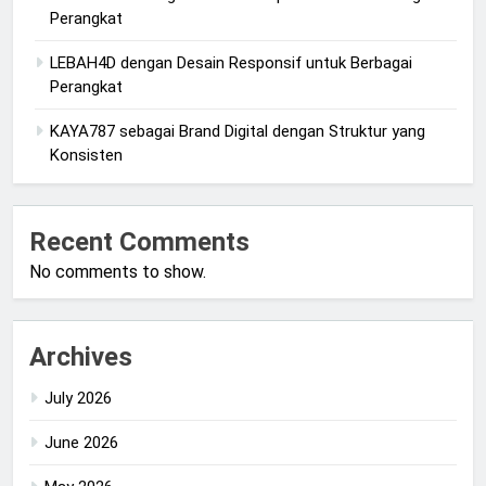
Perangkat
LEBAH4D dengan Desain Responsif untuk Berbagai
Perangkat
KAYA787 sebagai Brand Digital dengan Struktur yang
Konsisten
Recent Comments
No comments to show.
Archives
July 2026
June 2026