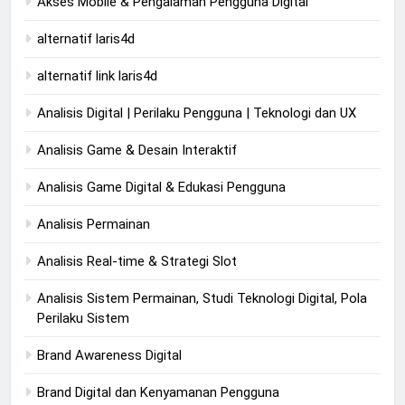
Akses Mobile & Pengalaman Pengguna Digital
alternatif laris4d
alternatif link laris4d
Analisis Digital | Perilaku Pengguna | Teknologi dan UX
Analisis Game & Desain Interaktif
Analisis Game Digital & Edukasi Pengguna
Analisis Permainan
Analisis Real-time & Strategi Slot
Analisis Sistem Permainan, Studi Teknologi Digital, Pola
Perilaku Sistem
Brand Awareness Digital
Brand Digital dan Kenyamanan Pengguna