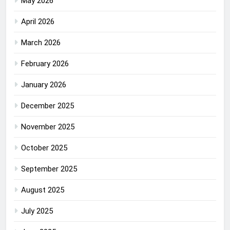
May 2026
April 2026
March 2026
February 2026
January 2026
December 2025
November 2025
October 2025
September 2025
August 2025
July 2025