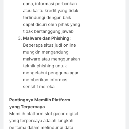
dana, informasi perbankan
atau kartu kredit yang tidak
terlindungi dengan baik
dapat dicuri oleh pihak yang
tidak bertanggung jawab.
Malware dan Phishing:
Beberapa situs judi online
mungkin mengandung
malware atau menggunakan
teknik phishing untuk
mengelabui pengguna agar
memberikan informasi
sensitif mereka.
Pentingnya Memilih Platform
yang Terpercaya
Memilih platform slot gacor digital
yang terpercaya adalah langkah
pertama dalam melindungi data