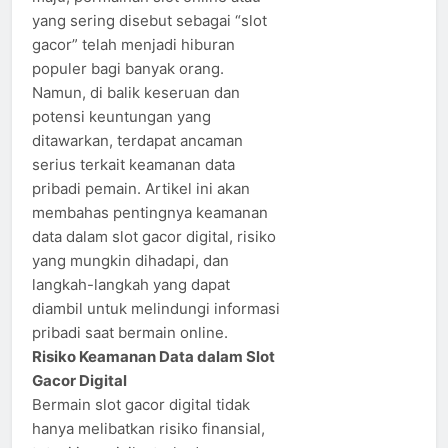
yang sering disebut sebagai “slot
gacor” telah menjadi hiburan
populer bagi banyak orang.
Namun, di balik keseruan dan
potensi keuntungan yang
ditawarkan, terdapat ancaman
serius terkait keamanan data
pribadi pemain. Artikel ini akan
membahas pentingnya keamanan
data dalam slot gacor digital, risiko
yang mungkin dihadapi, dan
langkah-langkah yang dapat
diambil untuk melindungi informasi
pribadi saat bermain online.
Risiko Keamanan Data dalam Slot
Gacor Digital
Bermain slot gacor digital tidak
hanya melibatkan risiko finansial,