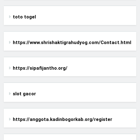
toto togel
https://www.shrishaktigrahudyog.com/Contact.html
https://sipafijantho.org/
slot gacor
https://anggota.kadinbogorkab.org/register