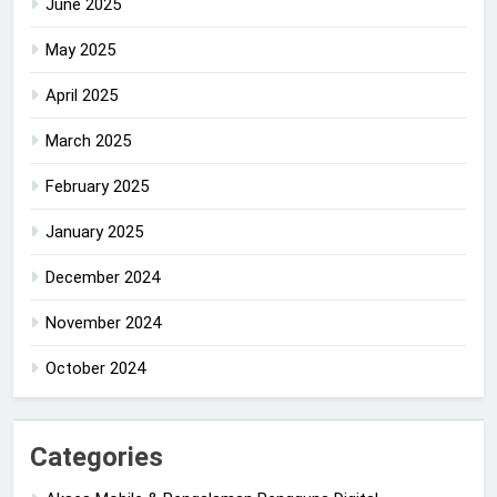
June 2025
May 2025
April 2025
March 2025
February 2025
January 2025
December 2024
November 2024
October 2024
Categories