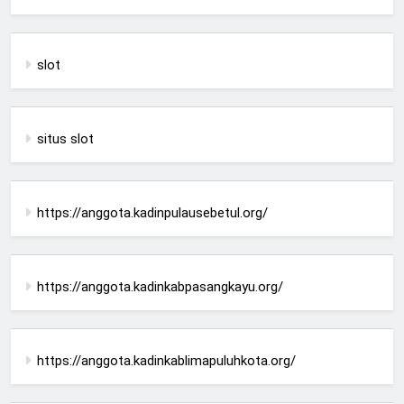
slot
situs slot
https://anggota.kadinpulausebetul.org/
https://anggota.kadinkabpasangkayu.org/
https://anggota.kadinkablimapuluhkota.org/