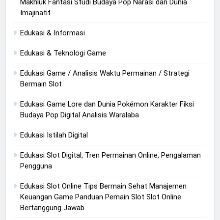
Makhluk Fantasi Studi Budaya Pop Narasi dan Dunia
Imajinatif
Edukasi & Informasi
Edukasi & Teknologi Game
Edukasi Game / Analisis Waktu Permainan / Strategi
Bermain Slot
Edukasi Game Lore dan Dunia Pokémon Karakter Fiksi
Budaya Pop Digital Analisis Waralaba
Edukasi Istilah Digital
Edukasi Slot Digital, Tren Permainan Online, Pengalaman
Pengguna
Edukasi Slot Online Tips Bermain Sehat Manajemen
Keuangan Game Panduan Pemain Slot Slot Online
Bertanggung Jawab