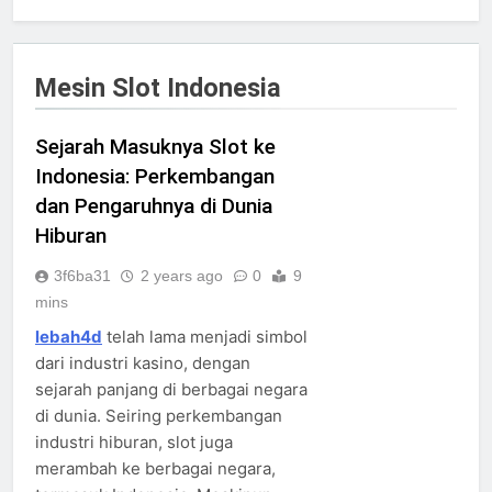
Mesin Slot Indonesia
Sejarah Masuknya Slot ke
Indonesia: Perkembangan
dan Pengaruhnya di Dunia
Hiburan
3f6ba31
2 years ago
0
9
mins
lebah4d
telah lama menjadi simbol
dari industri kasino, dengan
sejarah panjang di berbagai negara
di dunia. Seiring perkembangan
industri hiburan, slot juga
merambah ke berbagai negara,