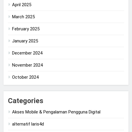
April 2025
March 2025
February 2025
January 2025
December 2024
November 2024
October 2024
Categories
Akses Mobile & Pengalaman Pengguna Digital
alternatif laris4d