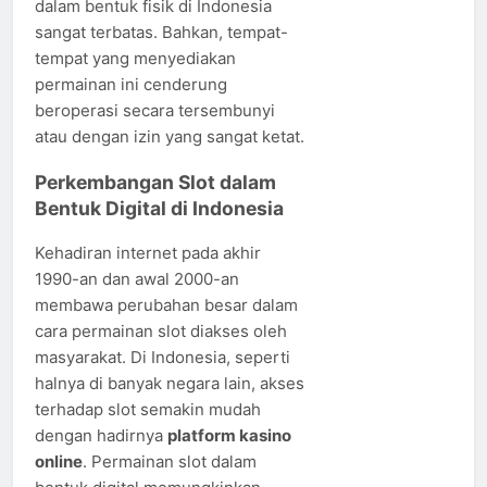
dalam bentuk fisik di Indonesia
sangat terbatas. Bahkan, tempat-
tempat yang menyediakan
permainan ini cenderung
beroperasi secara tersembunyi
atau dengan izin yang sangat ketat.
Perkembangan Slot dalam
Bentuk Digital di Indonesia
Kehadiran internet pada akhir
1990-an dan awal 2000-an
membawa perubahan besar dalam
cara permainan slot diakses oleh
masyarakat. Di Indonesia, seperti
halnya di banyak negara lain, akses
terhadap slot semakin mudah
dengan hadirnya
platform kasino
online
. Permainan slot dalam