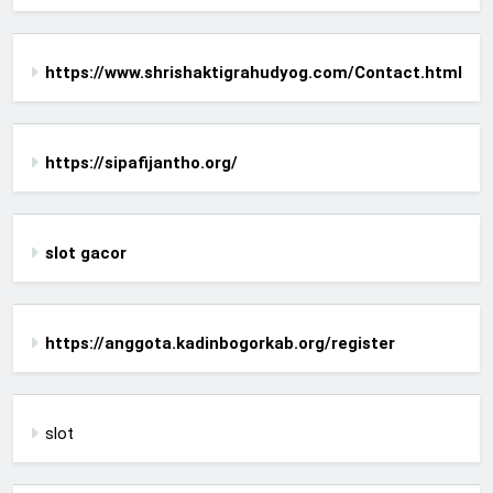
https://www.shrishaktigrahudyog.com/Contact.html
https://sipafijantho.org/
slot gacor
https://anggota.kadinbogorkab.org/register
slot