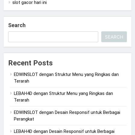
slot gacor hari ini
Search
SEARCH
Recent Posts
EDWINSLOT dengan Struktur Menu yang Ringkas dan
Terarah
LEBAH4D dengan Struktur Menu yang Ringkas dan
Terarah
EDWINSLOT dengan Desain Responsif untuk Berbagai
Perangkat
LEBAH4D dengan Desain Responsif untuk Berbagai