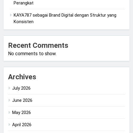
Perangkat
KAYA787 sebagai Brand Digital dengan Struktur yang
Konsisten
Recent Comments
No comments to show.
Archives
July 2026
June 2026
May 2026
April 2026