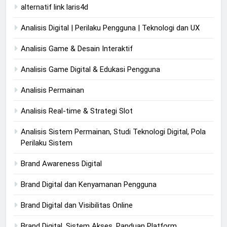
alternatif link laris4d
Analisis Digital | Perilaku Pengguna | Teknologi dan UX
Analisis Game & Desain Interaktif
Analisis Game Digital & Edukasi Pengguna
Analisis Permainan
Analisis Real-time & Strategi Slot
Analisis Sistem Permainan, Studi Teknologi Digital, Pola
Perilaku Sistem
Brand Awareness Digital
Brand Digital dan Kenyamanan Pengguna
Brand Digital dan Visibilitas Online
Brand Digital, Sistem Akses, Panduan Platform