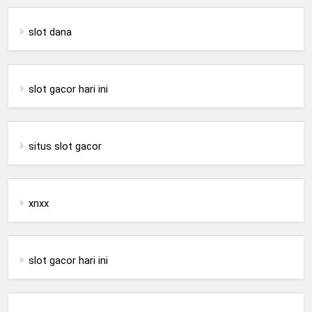
slot dana
slot gacor hari ini
situs slot gacor
xnxx
slot gacor hari ini