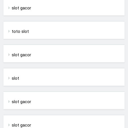
slot gacor
toto slot
slot gacor
slot
slot gacor
slot gacor