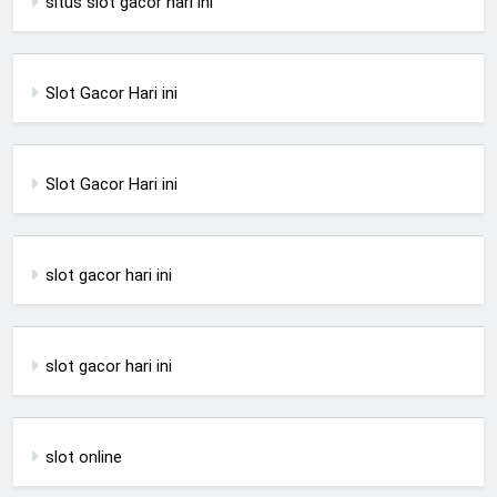
situs slot gacor hari ini
Slot Gacor Hari ini
Slot Gacor Hari ini
slot gacor hari ini
slot gacor hari ini
slot online