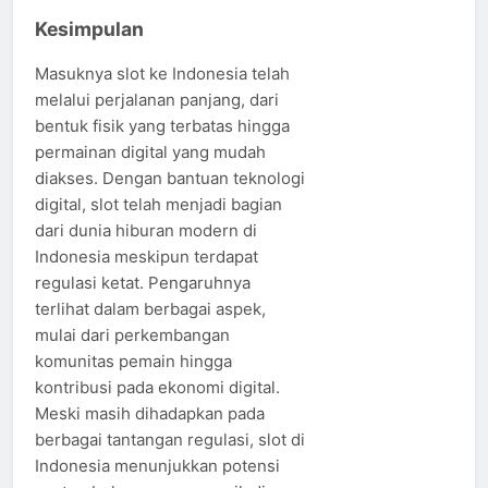
Kesimpulan
Masuknya slot ke Indonesia telah
melalui perjalanan panjang, dari
bentuk fisik yang terbatas hingga
permainan digital yang mudah
diakses. Dengan bantuan teknologi
digital, slot telah menjadi bagian
dari dunia hiburan modern di
Indonesia meskipun terdapat
regulasi ketat. Pengaruhnya
terlihat dalam berbagai aspek,
mulai dari perkembangan
komunitas pemain hingga
kontribusi pada ekonomi digital.
Meski masih dihadapkan pada
berbagai tantangan regulasi, slot di
Indonesia menunjukkan potensi