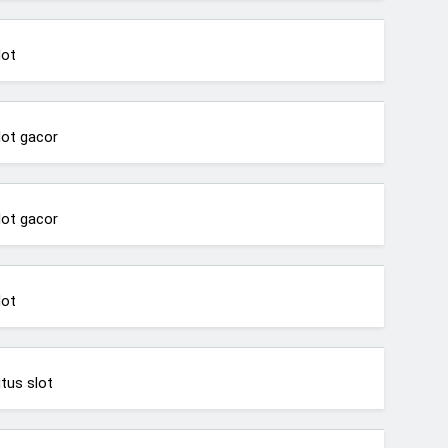
lot
lot gacor
lot gacor
lot
itus slot