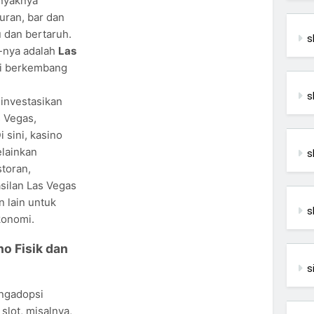
anyaknya
uran, bar dan
 dan bertaruh.
s
o-nya adalah
Las
ai berkembang
s
investasikan
 Vegas,
Di sini, kasino
elainkan
s
toran,
silan Las Vegas
 lain untuk
s
konomi.
o Fisik dan
s
engadopsi
lot, misalnya,