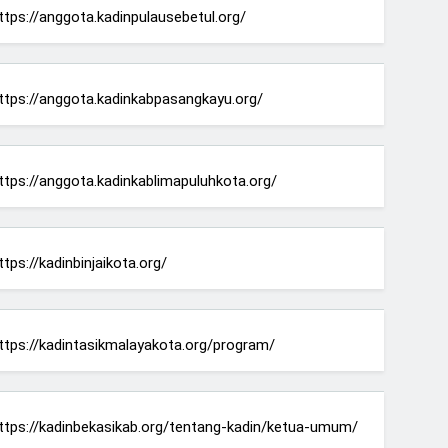
ttps://anggota.kadinpulausebetul.org/
ttps://anggota.kadinkabpasangkayu.org/
ttps://anggota.kadinkablimapuluhkota.org/
ttps://kadinbinjaikota.org/
ttps://kadintasikmalayakota.org/program/
ttps://kadinbekasikab.org/tentang-kadin/ketua-umum/