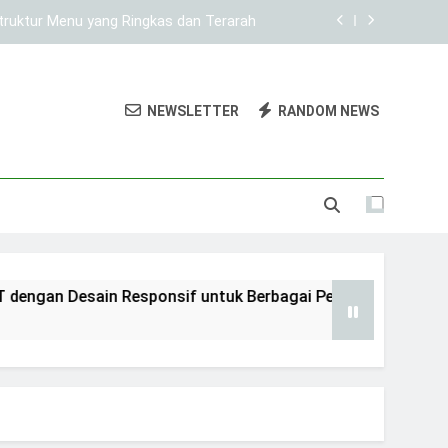
ruktur Menu yang Ringkas dan Terarah
 Responsif untuk Berbagai Perangkat
n Responsif untuk Berbagai Perangkat
NEWSLETTER
RANDOM NEWS
uktur Menu yang Ringkas dan Terarah
gan Cita Rasa Autentik.
ruktur Menu yang Ringkas dan Terarah
 Responsif untuk Berbagai Perangkat
n Responsif untuk Berbagai Perangkat
ain Responsif untuk Berbagai Perangkat
LEBAH4D den
3 Weeks Ago