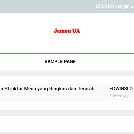
LEBAH4D dengan St
EDWINSLOT dengan Desain
LEBAH4D dengan Desai
mon UA
EDWINSLOT dengan Str
mon Iberico Berkualitas Dari Jamonua. Produk Khas Spanyol Den
LEBAH4D dengan St
SAMPLE PAGE
EDWINSLOT dengan Desain
LEBAH4D dengan Desai
Menu yang Ringkas dan Terarah
EDWINSLOT dengan Des
3 Weeks Ago