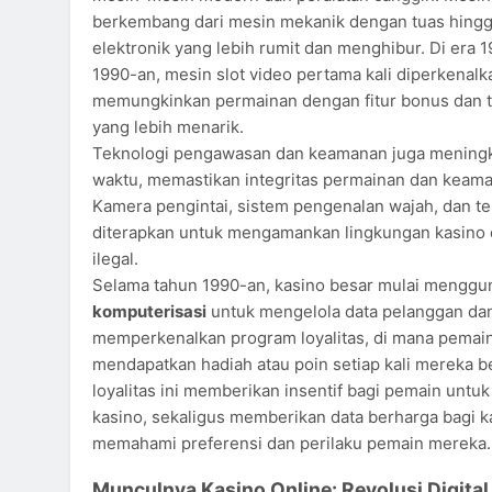
berkembang dari mesin mekanik dengan tuas hing
elektronik yang lebih rumit dan menghibur. Di era 
1990-an, mesin slot video pertama kali diperkenalk
memungkinkan permainan dengan fitur bonus dan t
yang lebih menarik.
Teknologi pengawasan dan keamanan juga meningk
waktu, memastikan integritas permainan dan keam
Kamera pengintai, sistem pengenalan wajah, dan te
diterapkan untuk mengamankan lingkungan kasino da
ilegal.
Selama tahun 1990-an, kasino besar mulai mengg
komputerisasi
untuk mengelola data pelanggan da
memperkenalkan program loyalitas, di mana pemain
mendapatkan hadiah atau poin setiap kali mereka b
loyalitas ini memberikan insentif bagi pemain untuk
kasino, sekaligus memberikan data berharga bagi k
memahami preferensi dan perilaku pemain mereka.
Munculnya Kasino Online: Revolusi Digital