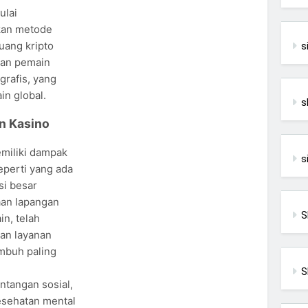
ulai
ikan metode
uang kripto
s
kan pemain
grafis, yang
n global.
s
n Kasino
emiliki dampak
s
seperti yang ada
si besar
aan lapangan
S
in, telah
dan layanan
umbuh paling
S
tangan sosial,
esehatan mental