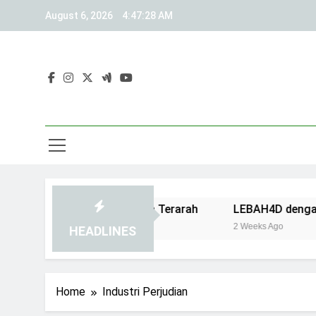
Skip
August 6, 2026
4:47:29 AM
to
content
Ja
Nikmati Ja
yang Ringkas dan Terarah
LEBAH4D dengan Struktur 
2 Weeks Ago
HEADLINES
Home
Industri Perjudian