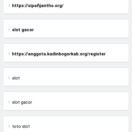
https://sipafijantho.org/
slot gacor
https://anggota.kadinbogorkab.org/register
slot
slot gacor
toto slot