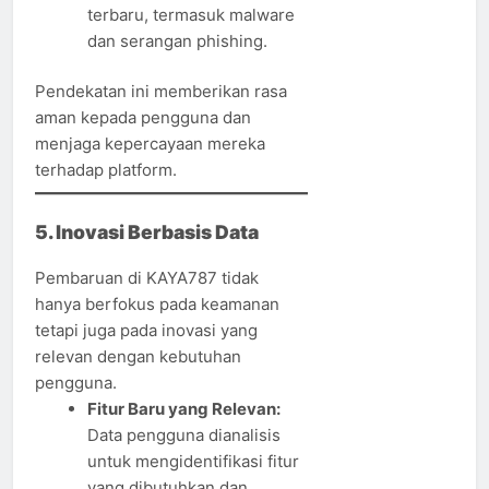
terbaru, termasuk malware
dan serangan phishing.
Pendekatan ini memberikan rasa
aman kepada pengguna dan
menjaga kepercayaan mereka
terhadap platform.
5. Inovasi Berbasis Data
Pembaruan di KAYA787 tidak
hanya berfokus pada keamanan
tetapi juga pada inovasi yang
relevan dengan kebutuhan
pengguna.
Fitur Baru yang Relevan:
Data pengguna dianalisis
untuk mengidentifikasi fitur
yang dibutuhkan dan