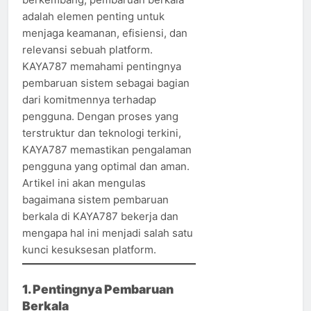
adalah elemen penting untuk
menjaga keamanan, efisiensi, dan
relevansi sebuah platform.
KAYA787 memahami pentingnya
pembaruan sistem sebagai bagian
dari komitmennya terhadap
pengguna. Dengan proses yang
terstruktur dan teknologi terkini,
KAYA787 memastikan pengalaman
pengguna yang optimal dan aman.
Artikel ini akan mengulas
bagaimana sistem pembaruan
berkala di KAYA787 bekerja dan
mengapa hal ini menjadi salah satu
kunci kesuksesan platform.
1. Pentingnya Pembaruan
Berkala