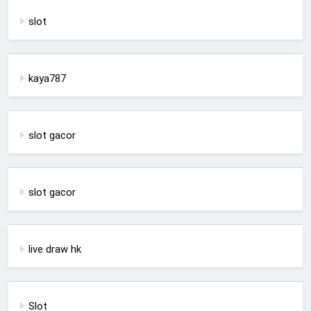
slot
kaya787
slot gacor
slot gacor
live draw hk
Slot