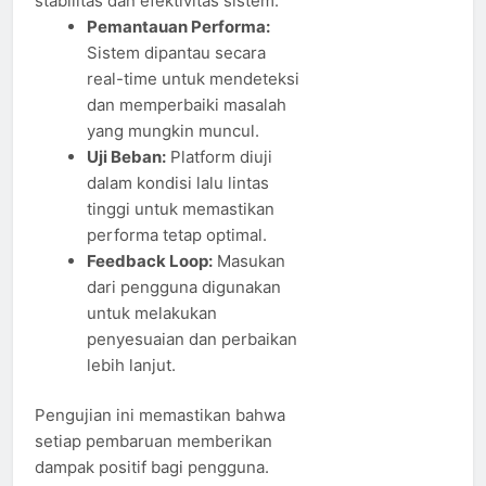
stabilitas dan efektivitas sistem.
Pemantauan Performa:
Sistem dipantau secara
real-time untuk mendeteksi
dan memperbaiki masalah
yang mungkin muncul.
Uji Beban:
Platform diuji
dalam kondisi lalu lintas
tinggi untuk memastikan
performa tetap optimal.
Feedback Loop:
Masukan
dari pengguna digunakan
untuk melakukan
penyesuaian dan perbaikan
lebih lanjut.
Pengujian ini memastikan bahwa
setiap pembaruan memberikan
dampak positif bagi pengguna.