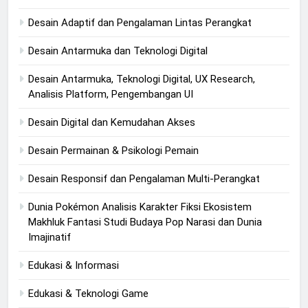
Desain Adaptif dan Pengalaman Lintas Perangkat
Desain Antarmuka dan Teknologi Digital
Desain Antarmuka, Teknologi Digital, UX Research,
Analisis Platform, Pengembangan UI
Desain Digital dan Kemudahan Akses
Desain Permainan & Psikologi Pemain
Desain Responsif dan Pengalaman Multi-Perangkat
Dunia Pokémon Analisis Karakter Fiksi Ekosistem
Makhluk Fantasi Studi Budaya Pop Narasi dan Dunia
Imajinatif
Edukasi & Informasi
Edukasi & Teknologi Game