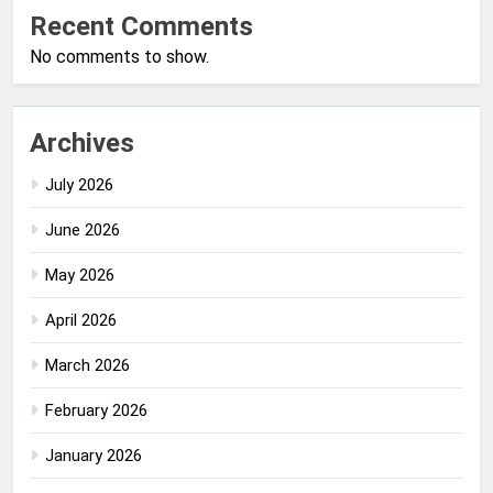
Recent Comments
No comments to show.
Archives
July 2026
June 2026
May 2026
April 2026
March 2026
February 2026
January 2026