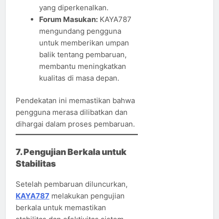
yang diperkenalkan.
Forum Masukan:
KAYA787
mengundang pengguna
untuk memberikan umpan
balik tentang pembaruan,
membantu meningkatkan
kualitas di masa depan.
Pendekatan ini memastikan bahwa
pengguna merasa dilibatkan dan
dihargai dalam proses pembaruan.
7. Pengujian Berkala untuk
Stabilitas
Setelah pembaruan diluncurkan,
KAYA787
melakukan pengujian
berkala untuk memastikan