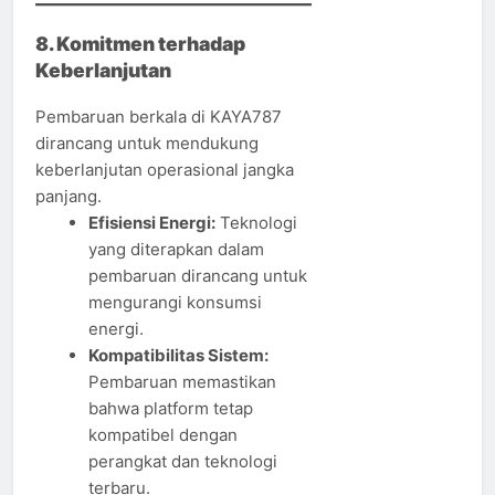
8. Komitmen terhadap
Keberlanjutan
Pembaruan berkala di KAYA787
dirancang untuk mendukung
keberlanjutan operasional jangka
panjang.
Efisiensi Energi:
Teknologi
yang diterapkan dalam
pembaruan dirancang untuk
mengurangi konsumsi
energi.
Kompatibilitas Sistem:
Pembaruan memastikan
bahwa platform tetap
kompatibel dengan
perangkat dan teknologi
terbaru.