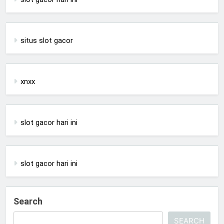
situs slot gacor
xnxx
slot gacor hari ini
slot gacor hari ini
Search
SEARCH