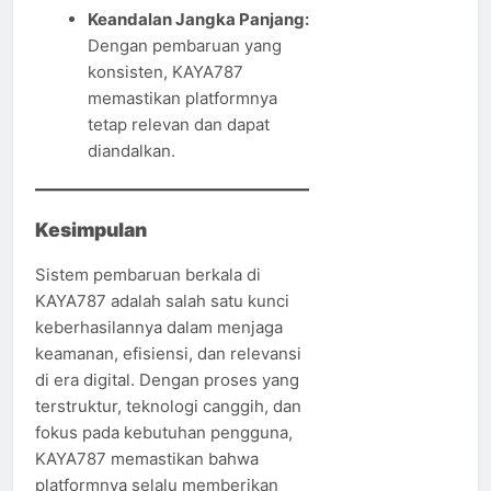
Keandalan Jangka Panjang:
Dengan pembaruan yang
konsisten, KAYA787
memastikan platformnya
tetap relevan dan dapat
diandalkan.
Kesimpulan
Sistem pembaruan berkala di
KAYA787 adalah salah satu kunci
keberhasilannya dalam menjaga
keamanan, efisiensi, dan relevansi
di era digital. Dengan proses yang
terstruktur, teknologi canggih, dan
fokus pada kebutuhan pengguna,
KAYA787 memastikan bahwa
platformnya selalu memberikan