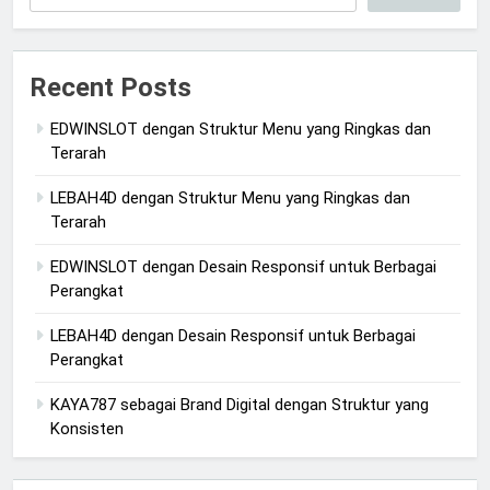
Recent Posts
EDWINSLOT dengan Struktur Menu yang Ringkas dan
Terarah
LEBAH4D dengan Struktur Menu yang Ringkas dan
Terarah
EDWINSLOT dengan Desain Responsif untuk Berbagai
Perangkat
LEBAH4D dengan Desain Responsif untuk Berbagai
Perangkat
KAYA787 sebagai Brand Digital dengan Struktur yang
Konsisten