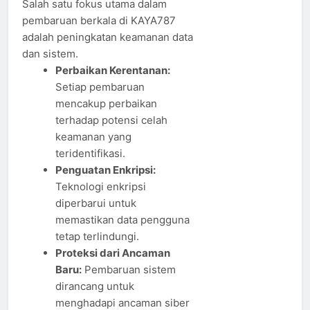
Salah satu fokus utama dalam
pembaruan berkala di KAYA787
adalah peningkatan keamanan data
dan sistem.
Perbaikan Kerentanan:
Setiap pembaruan
mencakup perbaikan
terhadap potensi celah
keamanan yang
teridentifikasi.
Penguatan Enkripsi:
Teknologi enkripsi
diperbarui untuk
memastikan data pengguna
tetap terlindungi.
Proteksi dari Ancaman
Baru:
Pembaruan sistem
dirancang untuk
menghadapi ancaman siber