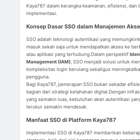
Kaya787 dalam kerangka keamanan, efisiensi, dan 
implementasi.
Konsep Dasar SSO dalam Manajemen Aks
SSO adalah teknologi autentikasi yang memungki
masuk sekali saja untuk mendapatkan akses ke ber
atau aplikasi yang terhubung.Dalam perspektif
Iden
Management (IAM)
, SSO menjadi solusi untuk me
kompleksitas login berulang sekaligus meningkatka
pengguna.
Bagi Kaya787, penerapan SSO bukan sekadar efisie
bagian dari strategi ketahanan digital.Dengan infrast
yang semakin luas, kebutuhan akan autentikasi yan
terukur semakin mendesak.
Manfaat SSO di Platform Kaya787
Implementasi SSO di Kaya787 memberikan bebera