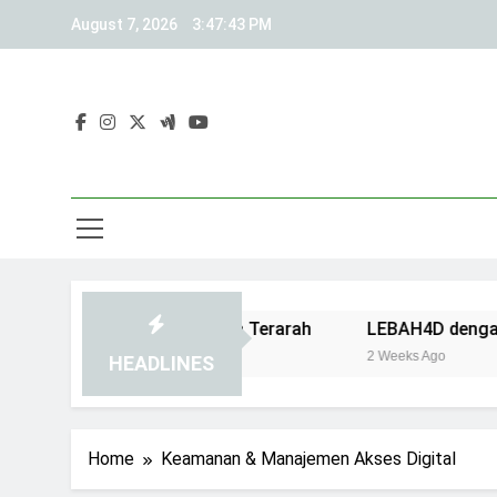
Skip
August 7, 2026
3:47:44 PM
to
content
Ja
Nikmati Ja
yang Ringkas dan Terarah
LEBAH4D dengan Struktur 
2 Weeks Ago
HEADLINES
Home
Keamanan & Manajemen Akses Digital