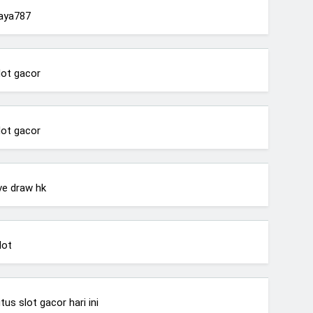
aya787
lot gacor
lot gacor
ive draw hk
lot
itus slot gacor hari ini