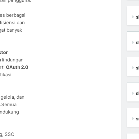
aman pengguna:
es berbagai
s
fisiensi dan
at banyak
s
ctor
rlindungan
rti
OAuth 2.0
s
ikasi
s
gelola, dan
n.Semua
mendukung
s
g, SSO