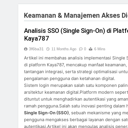
Keamanan & Manajemen Akses Dig
Analisis SSO (Single Sign-On) di Plat
Kaya787
3f6ba31
11 Months Ago
0
6 Mins
Artikel ini membahas analisis implementasi Single
di platform Kaya787, mencakup manfaat keamanan, e
tantangan integrasi, serta strategi optimalisasi un
pengalaman pengguna dan ketahanan digital.
Sistem login merupakan salah satu komponen paling
arsitektur keamanan digital.Platform modern seper
dituntut untuk menghadirkan autentikasi yang aman,
ramah pengguna.Salah satu inovasi penting dalam ha
Single Sign-On (SSO)
, sebuah mekanisme yang m
pengguna mengakses berbagai layanan dengan satu
autentikasi.Artikel ini akan mengulas analisis pene