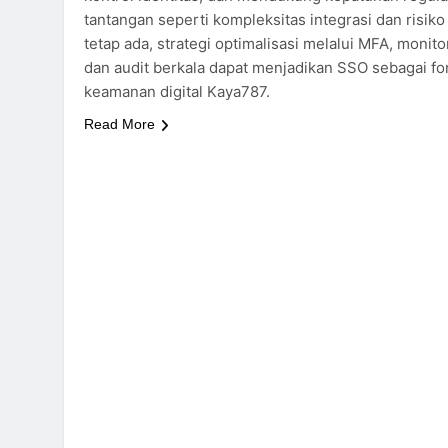
tantangan seperti kompleksitas integrasi dan risiko
tetap ada, strategi optimalisasi melalui MFA, monito
dan audit berkala dapat menjadikan SSO sebagai fo
keamanan digital Kaya787.
Read More