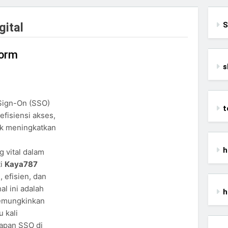
ital
S
form
s
 Sign-On (SSO)
t
fisiensi akses,
tuk meningkatkan
h
 vital dalam
ti
Kaya787
 efisien, dan
l ini adalah
h
emungkinkan
 kali
rapan SSO di