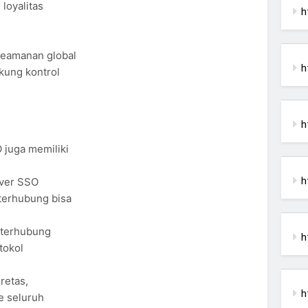
loyalitas
h
eamanan global
h
kung kontrol
h
juga memiliki
h
erver SSO
terhubung bisa
g terhubung
h
tokol
iretas,
h
e seluruh