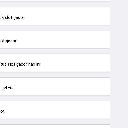
pk slot gacor
lot gacor
itus slot gacor hari ini
ogel viral
lot