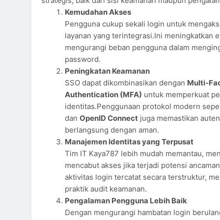
strategis, baik dari sisi keamanan maupun pengal
Kemudahan Akses
Pengguna cukup sekali login untuk mengaks
layanan yang terintegrasi.Ini meningkatkan e
mengurangi beban pengguna dalam menging
password.
Peningkatan Keamanan
SSO dapat dikombinasikan dengan
Multi-Fa
Authentication (MFA)
untuk memperkuat pe
identitas.Penggunaan protokol modern sepe
dan
OpenID Connect
juga memastikan autent
berlangsung dengan aman.
Manajemen Identitas yang Terpusat
Tim IT Kaya787 lebih mudah memantau, men
mencabut akses jika terjadi potensi ancama
aktivitas login tercatat secara terstruktur, 
praktik audit keamanan.
Pengalaman Pengguna Lebih Baik
Dengan mengurangi hambatan login berulan