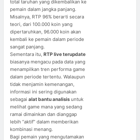
total taruhan yang dikembalikan ke
pemain dalam jangka panjang.
Misalnya, RTP 96% berarti secara
teori, dari 100.000 koin yang
dipertaruhkan, 96.000 koin akan
kembali ke pemain dalam periode
sangat panjang.
Sementara itu,
RTP live terupdate
biasanya mengacu pada data yang
menampilkan tren performa game
dalam periode tertentu. Walaupun
tidak menjamin kemenangan,
informasi ini sering digunakan
sebagai
alat bantu analisis
untuk
melihat game mana yang sedang
ramai dimainkan dan dianggap
lebih “aktif” dalam memberikan
kombinasi menang.
Bagi pemain yang mengutamakan