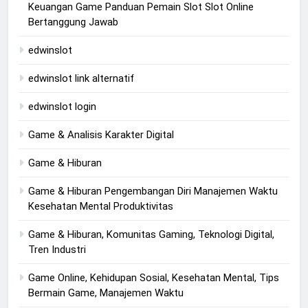
Keuangan Game Panduan Pemain Slot Slot Online
Bertanggung Jawab
edwinslot
edwinslot link alternatif
edwinslot login
Game & Analisis Karakter Digital
Game & Hiburan
Game & Hiburan Pengembangan Diri Manajemen Waktu
Kesehatan Mental Produktivitas
Game & Hiburan, Komunitas Gaming, Teknologi Digital,
Tren Industri
Game Online, Kehidupan Sosial, Kesehatan Mental, Tips
Bermain Game, Manajemen Waktu