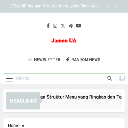
Skip
EDWINSLOT dengan Desain Responsif untuk
to
Berbagai Perangkat
content
LEBAH4D dengan Desain Responsif untuk Berbagai
Perangkat
EDWINSLOT dengan Struktur Menu yang Ringkas
dan Terarah
LEBAH4D dengan Struktur Menu yang Ringkas dan
Terarah
Jamon UA
Nikmati Jamon Iberico Berkualitas Dari
EDWINSLOT dengan Desain Responsif untuk
NEWSLETTER
RANDOM NEWS
Berbagai Perangkat
Jamonua. Produk Khas Spanyol Dengan
LEBAH4D dengan Desain Responsif untuk Berbagai
Cita Rasa Autentik.
Perangkat
MENU
WINSLOT dengan Struktur Menu yang Ringkas dan Terarah
HEADLINES
Weeks Ago
Home