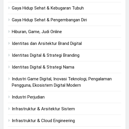
Gaya Hidup Sehat & Kebugaran Tubuh
Gaya Hidup Sehat & Pengembangan Diri
Hiburan, Game, Judi Online
Identitas dan Arsitektur Brand Digital
Identitas Digital & Strategi Branding
Identitas Digital & Strategi Nama
Industri Game Digital, Inovasi Teknologi, Pengalaman
Pengguna, Ekosistem Digital Modern
Industri Perjudian
Infrastruktur & Arsitektur Sistem
Infrastruktur & Cloud Engineering