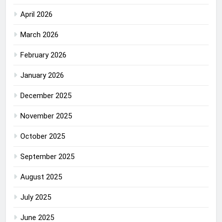
April 2026
March 2026
February 2026
January 2026
December 2025
November 2025
October 2025
September 2025
August 2025
July 2025
June 2025