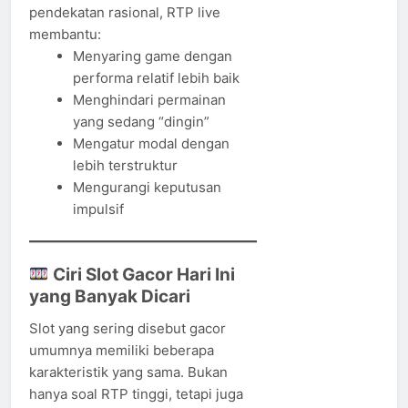
pendekatan rasional, RTP live
membantu:
Menyaring game dengan
performa relatif lebih baik
Menghindari permainan
yang sedang “dingin”
Mengatur modal dengan
lebih terstruktur
Mengurangi keputusan
impulsif
Ciri Slot Gacor Hari Ini
yang Banyak Dicari
Slot yang sering disebut gacor
umumnya memiliki beberapa
karakteristik yang sama. Bukan
hanya soal RTP tinggi, tetapi juga