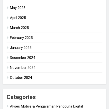
May 2025
April 2025
March 2025
February 2025
January 2025
December 2024
November 2024
October 2024
Categories
Akses Mobile & Pengalaman Pengguna Digital