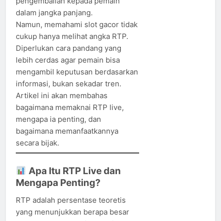
pengembalian kepada pemain
dalam jangka panjang.
Namun, memahami slot gacor tidak
cukup hanya melihat angka RTP.
Diperlukan cara pandang yang
lebih cerdas agar pemain bisa
mengambil keputusan berdasarkan
informasi, bukan sekadar tren.
Artikel ini akan membahas
bagaimana memaknai RTP live,
mengapa ia penting, dan
bagaimana memanfaatkannya
secara bijak.
Apa Itu RTP Live dan
Mengapa Penting?
RTP adalah persentase teoretis
yang menunjukkan berapa besar