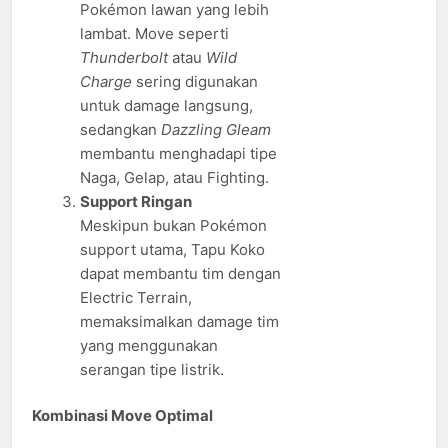
Pokémon lawan yang lebih
lambat. Move seperti
Thunderbolt
atau
Wild
Charge
sering digunakan
untuk damage langsung,
sedangkan
Dazzling Gleam
membantu menghadapi tipe
Naga, Gelap, atau Fighting.
Support Ringan
Meskipun bukan Pokémon
support utama, Tapu Koko
dapat membantu tim dengan
Electric Terrain,
memaksimalkan damage tim
yang menggunakan
serangan tipe listrik.
Kombinasi Move Optimal