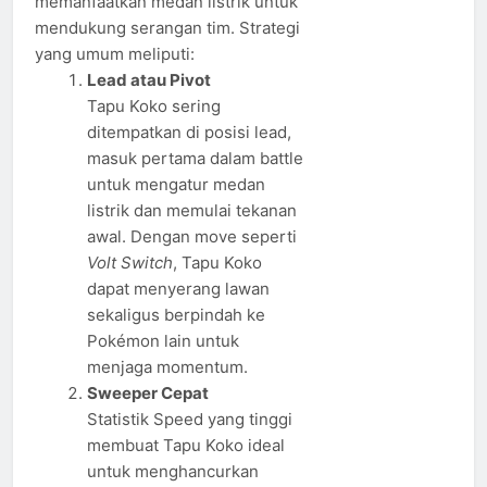
memanfaatkan medan listrik untuk
mendukung serangan tim. Strategi
yang umum meliputi:
Lead atau Pivot
Tapu Koko sering
ditempatkan di posisi lead,
masuk pertama dalam battle
untuk mengatur medan
listrik dan memulai tekanan
awal. Dengan move seperti
Volt Switch
, Tapu Koko
dapat menyerang lawan
sekaligus berpindah ke
Pokémon lain untuk
menjaga momentum.
Sweeper Cepat
Statistik Speed yang tinggi
membuat Tapu Koko ideal
untuk menghancurkan