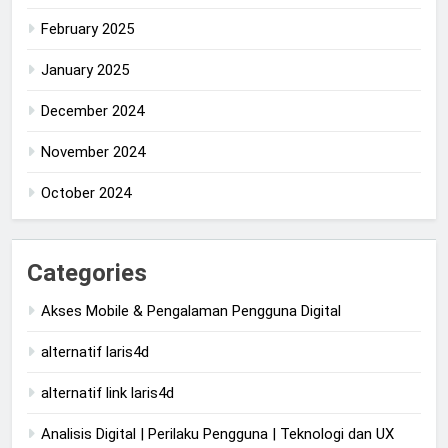
February 2025
January 2025
December 2024
November 2024
October 2024
Categories
Akses Mobile & Pengalaman Pengguna Digital
alternatif laris4d
alternatif link laris4d
Analisis Digital | Perilaku Pengguna | Teknologi dan UX