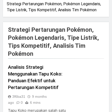
Strategi Pertarungan Pokémon, Pokémon Legendaris,
Tipe Listrik, Tips Kompetitif, Analisis Tim Pokémon
Strategi Pertarungan Pokémon,
Pokémon Legendaris, Tipe Listrik,
Tips Kompetitif, Analisis Tim
Pokémon
Analisis Strategi
Menggunakan Tapu Koko:
Panduan Efektif untuk
Pertarungan Kompetitif
3f6ba31
9 months
ago
0
6 mins
Tapu Koko merupakan salah satu