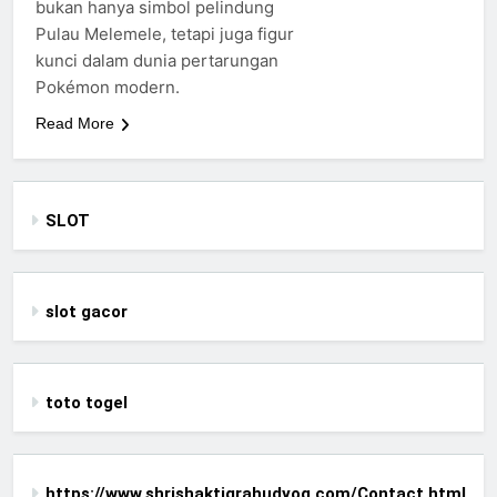
bukan hanya simbol pelindung
Pulau Melemele, tetapi juga figur
kunci dalam dunia pertarungan
Pokémon modern.
Read More
SLOT
slot gacor
toto togel
https://www.shrishaktigrahudyog.com/Contact.html