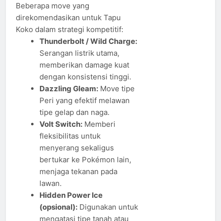
Beberapa move yang
direkomendasikan untuk Tapu
Koko dalam strategi kompetitif:
Thunderbolt / Wild Charge:
Serangan listrik utama,
memberikan damage kuat
dengan konsistensi tinggi.
Dazzling Gleam:
Move tipe
Peri yang efektif melawan
tipe gelap dan naga.
Volt Switch:
Memberi
fleksibilitas untuk
menyerang sekaligus
bertukar ke Pokémon lain,
menjaga tekanan pada
lawan.
Hidden Power Ice
(opsional):
Digunakan untuk
mengatasi tipe tanah atau