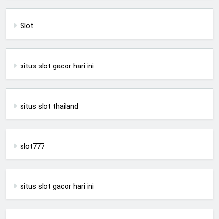
Slot
situs slot gacor hari ini
situs slot thailand
slot777
situs slot gacor hari ini