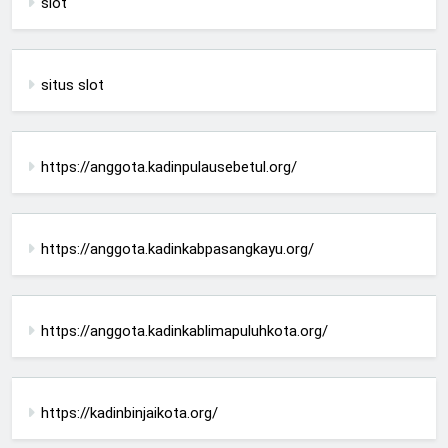
slot
situs slot
https://anggota.kadinpulausebetul.org/
https://anggota.kadinkabpasangkayu.org/
https://anggota.kadinkablimapuluhkota.org/
https://kadinbinjaikota.org/