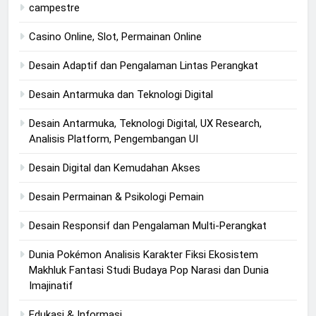
campestre
Casino Online, Slot, Permainan Online
Desain Adaptif dan Pengalaman Lintas Perangkat
Desain Antarmuka dan Teknologi Digital
Desain Antarmuka, Teknologi Digital, UX Research,
Analisis Platform, Pengembangan UI
Desain Digital dan Kemudahan Akses
Desain Permainan & Psikologi Pemain
Desain Responsif dan Pengalaman Multi-Perangkat
Dunia Pokémon Analisis Karakter Fiksi Ekosistem
Makhluk Fantasi Studi Budaya Pop Narasi dan Dunia
Imajinatif
Edukasi & Informasi