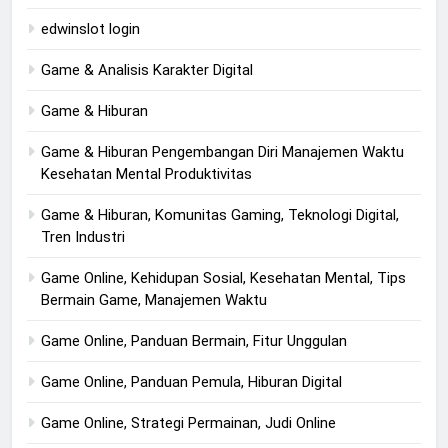
edwinslot login
Game & Analisis Karakter Digital
Game & Hiburan
Game & Hiburan Pengembangan Diri Manajemen Waktu
Kesehatan Mental Produktivitas
Game & Hiburan, Komunitas Gaming, Teknologi Digital,
Tren Industri
Game Online, Kehidupan Sosial, Kesehatan Mental, Tips
Bermain Game, Manajemen Waktu
Game Online, Panduan Bermain, Fitur Unggulan
Game Online, Panduan Pemula, Hiburan Digital
Game Online, Strategi Permainan, Judi Online