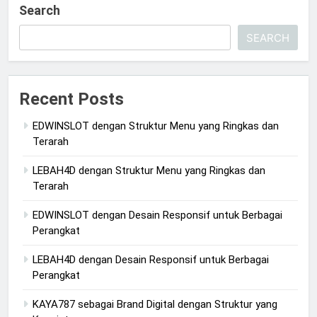
Search
SEARCH
Recent Posts
EDWINSLOT dengan Struktur Menu yang Ringkas dan
Terarah
LEBAH4D dengan Struktur Menu yang Ringkas dan
Terarah
EDWINSLOT dengan Desain Responsif untuk Berbagai
Perangkat
LEBAH4D dengan Desain Responsif untuk Berbagai
Perangkat
KAYA787 sebagai Brand Digital dengan Struktur yang