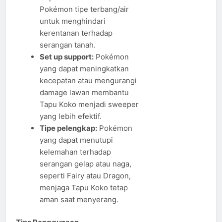
Pokémon tipe terbang/air
untuk menghindari
kerentanan terhadap
serangan tanah.
Set up support:
Pokémon
yang dapat meningkatkan
kecepatan atau mengurangi
damage lawan membantu
Tapu Koko menjadi sweeper
yang lebih efektif.
Tipe pelengkap:
Pokémon
yang dapat menutupi
kelemahan terhadap
serangan gelap atau naga,
seperti Fairy atau Dragon,
menjaga Tapu Koko tetap
aman saat menyerang.