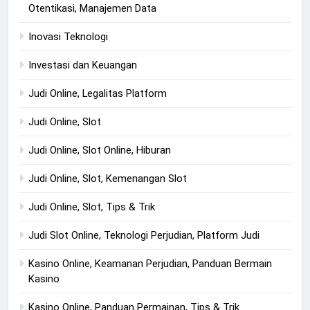
Otentikasi, Manajemen Data
Inovasi Teknologi
Investasi dan Keuangan
Judi Online, Legalitas Platform
Judi Online, Slot
Judi Online, Slot Online, Hiburan
Judi Online, Slot, Kemenangan Slot
Judi Online, Slot, Tips & Trik
Judi Slot Online, Teknologi Perjudian, Platform Judi
Kasino Online, Keamanan Perjudian, Panduan Bermain
Kasino
Kasino Online, Panduan Permainan, Tips & Trik