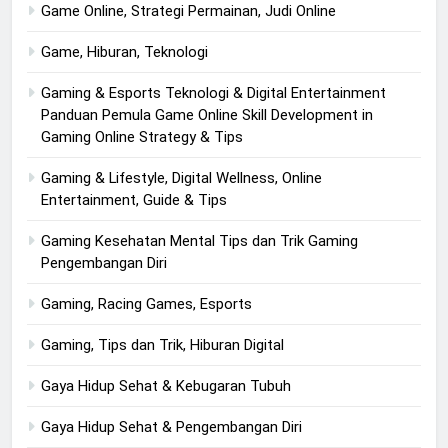
Game Online, Strategi Permainan, Judi Online
Game, Hiburan, Teknologi
Gaming & Esports Teknologi & Digital Entertainment
Panduan Pemula Game Online Skill Development in
Gaming Online Strategy & Tips
Gaming & Lifestyle, Digital Wellness, Online
Entertainment, Guide & Tips
Gaming Kesehatan Mental Tips dan Trik Gaming
Pengembangan Diri
Gaming, Racing Games, Esports
Gaming, Tips dan Trik, Hiburan Digital
Gaya Hidup Sehat & Kebugaran Tubuh
Gaya Hidup Sehat & Pengembangan Diri