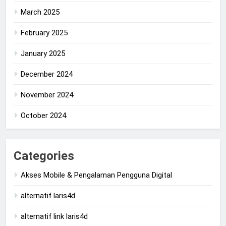
March 2025
February 2025
January 2025
December 2024
November 2024
October 2024
Categories
Akses Mobile & Pengalaman Pengguna Digital
alternatif laris4d
alternatif link laris4d