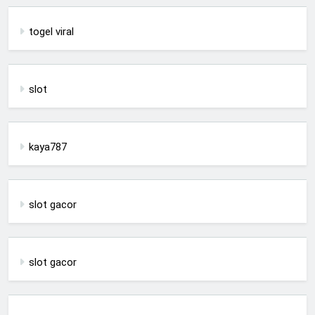
togel viral
slot
kaya787
slot gacor
slot gacor