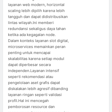
layanan web modern, horizontal
scaling lebih dipilih karena lebih
tangguh dan dapat didistribusikan
lintas wilayah.Ini memberi
redundansi sekaligus daya tahan
ketika ada kegagalan node.
Dalam konteks layanan slot digital,
microservices memainkan peran
penting untuk mencapai
skalabilitas karena setiap modul
dapat diperbesar secara
independen.Layanan intensif
seperti rekomendasi atau
pengelolaan aset grafis dapat
diskalakan lebih agresif dibanding
layanan ringan seperti validasi
profil.Hal ini mencegah
pemborosan resource dan