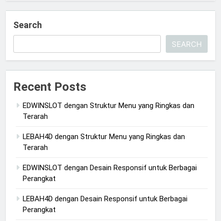
Search
SEARCH
Recent Posts
EDWINSLOT dengan Struktur Menu yang Ringkas dan
Terarah
LEBAH4D dengan Struktur Menu yang Ringkas dan
Terarah
EDWINSLOT dengan Desain Responsif untuk Berbagai
Perangkat
LEBAH4D dengan Desain Responsif untuk Berbagai
Perangkat