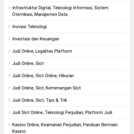
Infrastruktur Digital, Teknologi Informasi, Sistem
Otentikasi, Manajemen Data
Inovasi Teknologi
Investasi dan Keuangan
Judi Online, Legalitas Platform
Judi Online, Slot
Judi Online, Slot Online, Hiburan
Judi Online, Slot, Kemenangan Slot
Judi Online, Slot, Tips & Trik
Judi Slot Online, Teknologi Perjudian, Platform Judi
Kasino Online, Keamanan Perjudian, Panduan Bermain
Kasino