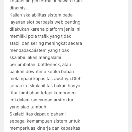
kestabilan performa di bawah trafik
dinamis.
Kajian skalabilitas sistem pada
layanan slot berbasis web penting
dilakukan karena platform jenis ini
memiliki pola trafik yang tidak
stabil dan sering meningkat secara
mendadak.Sistem yang tidak
skalabel akan mengalami
perlambatan, bottleneck, atau
bahkan downtime ketika beban
melampaui kapasitas awalnya.Oleh
sebab itu skalabilitas bukan hanya
fitur tambahan tetapi komponen
inti dalam rancangan arsitektur
yang siap tumbuh.
Skalabilitas dapat dipahami
sebagai kemampuan sistem untuk
memperluas kinerja dan kapasitas