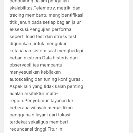
pendukung dalam pengujian
skalabilitas.Telemetry, metrik, dan
tracing membantu mengidentifikasi
titik jenuh pada setiap bagian jalur
eksekusi.Pengujian performa
seperti load test dan stress test
digunakan untuk mengukur
ketahanan sistem saat menghadapi
beban ekstrem.Data historis dari
observabilitas membantu
menyesuaikan kebijakan
autoscaling dan tuning konfigurasi.
Aspek lain yang tidak kalah penting
adalah arsitektur multi-
region.Penyebaran layanan ke
beberapa wilayah memastikan
pengguna dilayani dari lokasi
terdekat sekaligus memberi
redundansi tinggi.Fitur ini