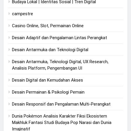
Budaya Lokal | Identitas Sosial | Tren Digital
campestre
Casino Online, Slot, Permainan Online
Desain Adaptif dan Pengalaman Lintas Perangkat
Desain Antarmuka dan Teknologi Digital
Desain Antarmuka, Teknologi Digital, UX Research,
Analisis Platform, Pengembangan UI
Desain Digital dan Kemudahan Akses
Desain Permainan & Psikologi Pemain
Desain Responsif dan Pengalaman Multi-Perangkat
Dunia Pokémon Analisis Karakter Fiksi Ekosistem
Makhluk Fantasi Studi Budaya Pop Narasi dan Dunia
Imajinatif