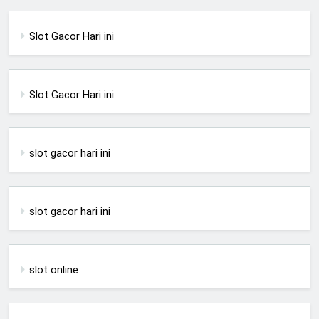
Slot Gacor Hari ini
Slot Gacor Hari ini
slot gacor hari ini
slot gacor hari ini
slot online