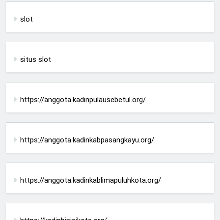
slot
situs slot
https://anggota.kadinpulausebetul.org/
https://anggota.kadinkabpasangkayu.org/
https://anggota.kadinkablimapuluhkota.org/