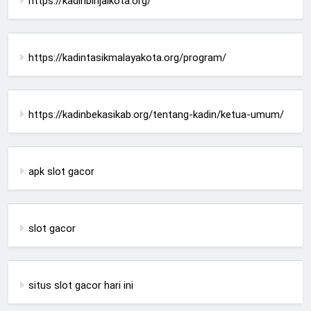
https://kadinbinjaikota.org/
https://kadintasikmalayakota.org/program/
https://kadinbekasikab.org/tentang-kadin/ketua-umum/
apk slot gacor
slot gacor
situs slot gacor hari ini