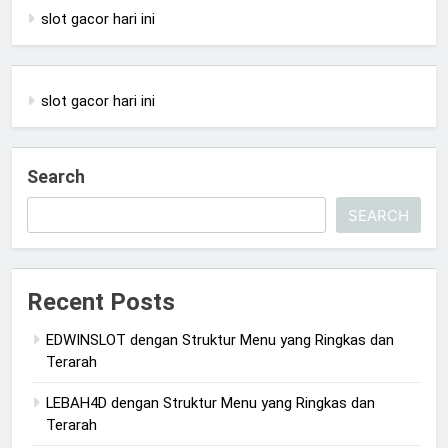
slot gacor hari ini
slot gacor hari ini
Search
SEARCH
Recent Posts
EDWINSLOT dengan Struktur Menu yang Ringkas dan
Terarah
LEBAH4D dengan Struktur Menu yang Ringkas dan
Terarah