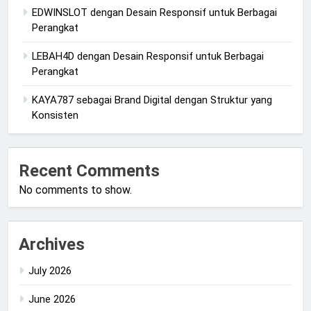
EDWINSLOT dengan Desain Responsif untuk Berbagai
Perangkat
LEBAH4D dengan Desain Responsif untuk Berbagai
Perangkat
KAYA787 sebagai Brand Digital dengan Struktur yang
Konsisten
Recent Comments
No comments to show.
Archives
July 2026
June 2026