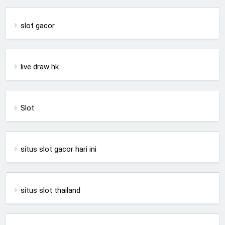
slot gacor
live draw hk
Slot
situs slot gacor hari ini
situs slot thailand