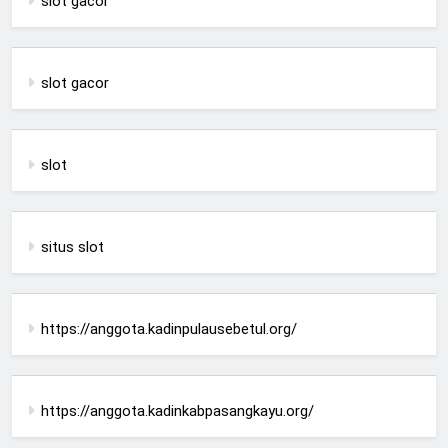
slot gacor
slot gacor
slot
situs slot
https://anggota.kadinpulausebetul.org/
https://anggota.kadinkabpasangkayu.org/