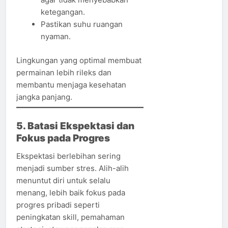
ketegangan.
Pastikan suhu ruangan
nyaman.
Lingkungan yang optimal membuat
permainan lebih rileks dan
membantu menjaga kesehatan
jangka panjang.
5. Batasi Ekspektasi dan
Fokus pada Progres
Ekspektasi berlebihan sering
menjadi sumber stres. Alih-alih
menuntut diri untuk selalu
menang, lebih baik fokus pada
progres pribadi seperti
peningkatan skill, pemahaman