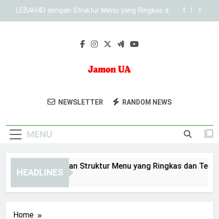
Skip
EDWINSLOT dengan Desain Responsif untuk
to
Berbagai Perangkat
content
LEBAH4D dengan Desain Responsif untuk Berbagai
Perangkat
EDWINSLOT dengan Struktur Menu yang Ringkas
dan Terarah
LEBAH4D dengan Struktur Menu yang Ringkas dan
Terarah
Jamon UA
Nikmati Jamon Iberico Berkualitas Dari
EDWINSLOT dengan Desain Responsif untuk
NEWSLETTER
RANDOM NEWS
Berbagai Perangkat
Jamonua. Produk Khas Spanyol Dengan
LEBAH4D dengan Desain Responsif untuk Berbagai
Cita Rasa Autentik.
Perangkat
MENU
WINSLOT dengan Struktur Menu yang Ringkas dan Terarah
HEADLINES
Weeks Ago
Home