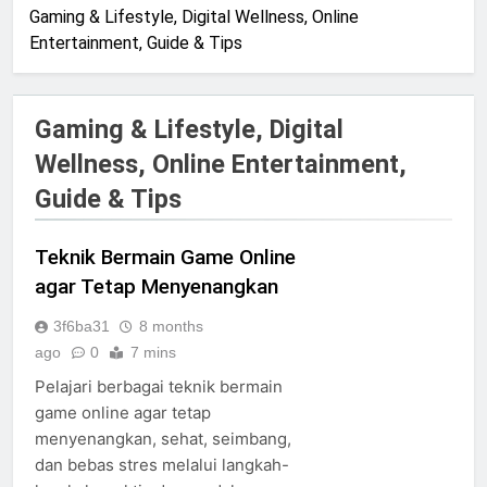
Gaming & Lifestyle, Digital Wellness, Online
Entertainment, Guide & Tips
Gaming & Lifestyle, Digital
Wellness, Online Entertainment,
Guide & Tips
Teknik Bermain Game Online
agar Tetap Menyenangkan
3f6ba31
8 months
ago
0
7 mins
Pelajari berbagai teknik bermain
game online agar tetap
menyenangkan, sehat, seimbang,
dan bebas stres melalui langkah-