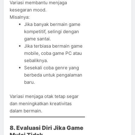
Variasi membantu menjaga
kesegaran mood.
Misalnya:
Jika banyak bermain game
kompetitif, selingi dengan
game santai.
Jika terbiasa bermain game
mobile, coba game PC atau
sebaliknya.
Sesekali coba genre yang
berbeda untuk pengalaman
baru.
Variasi menjaga otak tetap segar
dan meningkatkan kreativitas
dalam bermain.
8. Evaluasi Diri Jika Game