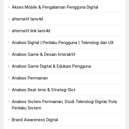
Akses Mobile & Pengalaman Pengguna Digital
alternatif laris4d
alternatif link laris4d
Analisis Digital | Perilaku Pengguna | Teknologi dan UX
Analisis Game & Desain Interaktif
Analisis Game Digital & Edukasi Pengguna
Analisis Permainan
Analisis Real-time & Strategi Slot
Analisis Sistem Permainan, Studi Teknologi Digital, Pola
Perilaku Sistem
Brand Awareness Digital