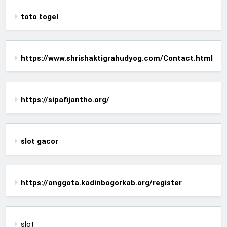
toto togel
https://www.shrishaktigrahudyog.com/Contact.html
https://sipafijantho.org/
slot gacor
https://anggota.kadinbogorkab.org/register
slot