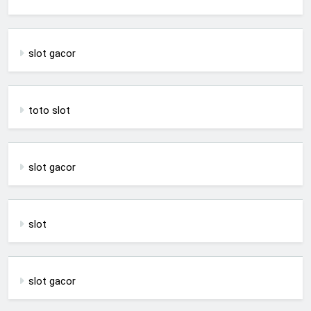
slot gacor
toto slot
slot gacor
slot
slot gacor