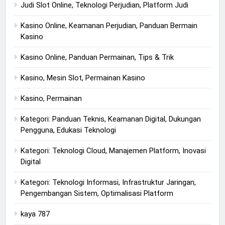
Judi Slot Online, Teknologi Perjudian, Platform Judi
Kasino Online, Keamanan Perjudian, Panduan Bermain
Kasino
Kasino Online, Panduan Permainan, Tips & Trik
Kasino, Mesin Slot, Permainan Kasino
Kasino, Permainan
Kategori: Panduan Teknis, Keamanan Digital, Dukungan
Pengguna, Edukasi Teknologi
Kategori: Teknologi Cloud, Manajemen Platform, Inovasi
Digital
Kategori: Teknologi Informasi, Infrastruktur Jaringan,
Pengembangan Sistem, Optimalisasi Platform
kaya 787