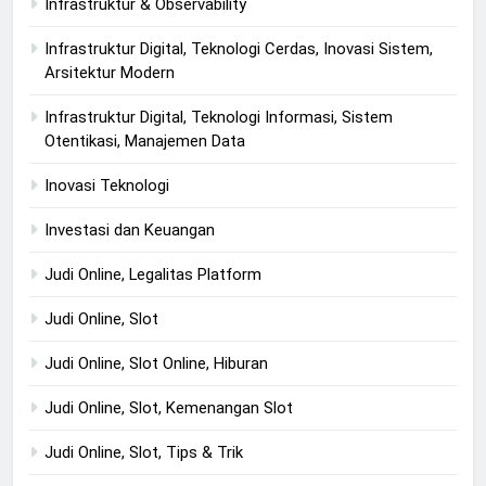
Infrastruktur & Observability
Infrastruktur Digital, Teknologi Cerdas, Inovasi Sistem,
Arsitektur Modern
Infrastruktur Digital, Teknologi Informasi, Sistem
Otentikasi, Manajemen Data
Inovasi Teknologi
Investasi dan Keuangan
Judi Online, Legalitas Platform
Judi Online, Slot
Judi Online, Slot Online, Hiburan
Judi Online, Slot, Kemenangan Slot
Judi Online, Slot, Tips & Trik