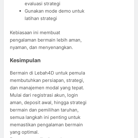
evaluasi strategi
Gunakan mode demo untuk
latihan strategi
Kebiasaan ini membuat
pengalaman bermain lebih aman,
nyaman, dan menyenangkan.
Kesimpulan
Bermain di Lebah4D untuk pemula
membutuhkan persiapan, strategi,
dan manajemen modal yang tepat.
Mulai dari registrasi akun, login
aman, deposit awal, hingga strategi
bermain dan pemilihan taruhan,
semua langkah ini penting untuk
memastikan pengalaman bermain
yang optimal.