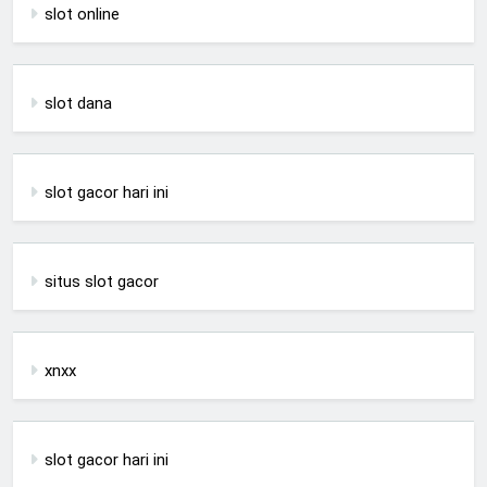
slot online
slot dana
slot gacor hari ini
situs slot gacor
xnxx
slot gacor hari ini