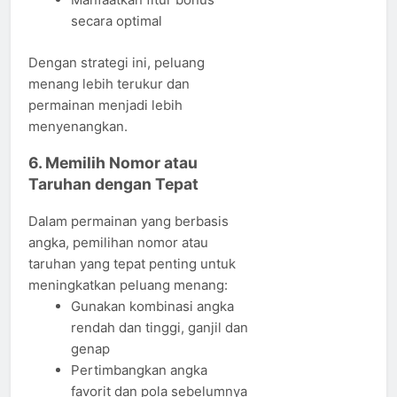
secara optimal
Dengan strategi ini, peluang
menang lebih terukur dan
permainan menjadi lebih
menyenangkan.
6. Memilih Nomor atau
Taruhan dengan Tepat
Dalam permainan yang berbasis
angka, pemilihan nomor atau
taruhan yang tepat penting untuk
meningkatkan peluang menang:
Gunakan kombinasi angka
rendah dan tinggi, ganjil dan
genap
Pertimbangkan angka
favorit dan pola sebelumnya