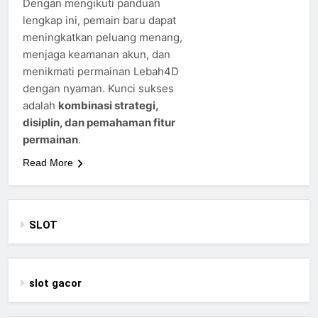
Dengan mengikuti panduan
lengkap ini, pemain baru dapat
meningkatkan peluang menang,
menjaga keamanan akun, dan
menikmati permainan Lebah4D
dengan nyaman. Kunci sukses
adalah
kombinasi strategi,
disiplin, dan pemahaman fitur
permainan
.
Read More
SLOT
slot gacor