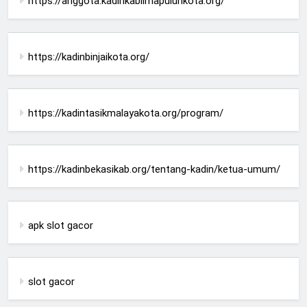
https://anggota.kadinkablimapuluhkota.org/
https://kadinbinjaikota.org/
https://kadintasikmalayakota.org/program/
https://kadinbekasikab.org/tentang-kadin/ketua-umum/
apk slot gacor
slot gacor