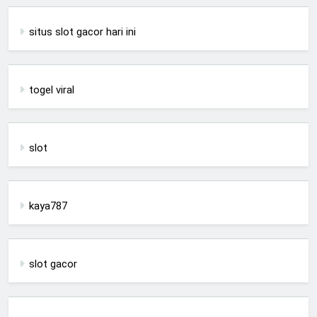
situs slot gacor hari ini
togel viral
slot
kaya787
slot gacor