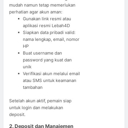
mudah namun tetap memerlukan
perhatian agar akun aman:
Gunakan link resmi atau
aplikasi resmi Lebah4D
Siapkan data pribadi valid:
nama lengkap, email, nomor
HP
Buat username dan
password yang kuat dan
unik
Verifikasi akun melalui email
atau SMS untuk keamanan
tambahan
Setelah akun aktif, pemain siap
untuk login dan melakukan
deposit.
2. Deposit dan Manajemen