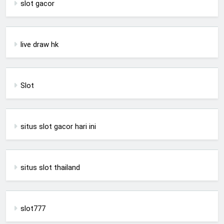
slot gacor
live draw hk
Slot
situs slot gacor hari ini
situs slot thailand
slot777