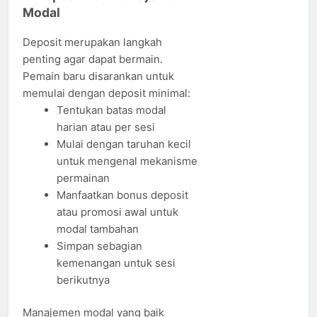
Modal
Deposit merupakan langkah
penting agar dapat bermain.
Pemain baru disarankan untuk
memulai dengan deposit minimal:
Tentukan batas modal
harian atau per sesi
Mulai dengan taruhan kecil
untuk mengenal mekanisme
permainan
Manfaatkan bonus deposit
atau promosi awal untuk
modal tambahan
Simpan sebagian
kemenangan untuk sesi
berikutnya
Manajemen modal yang baik