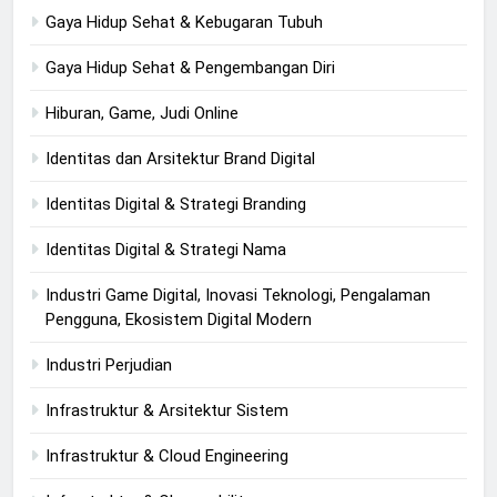
Gaya Hidup Sehat & Kebugaran Tubuh
Gaya Hidup Sehat & Pengembangan Diri
Hiburan, Game, Judi Online
Identitas dan Arsitektur Brand Digital
Identitas Digital & Strategi Branding
Identitas Digital & Strategi Nama
Industri Game Digital, Inovasi Teknologi, Pengalaman
Pengguna, Ekosistem Digital Modern
Industri Perjudian
Infrastruktur & Arsitektur Sistem
Infrastruktur & Cloud Engineering