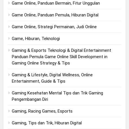
Game Online, Panduan Bermain, Fitur Unggulan
Game Online, Panduan Pemula, Hiburan Digital
Game Online, Strategi Permainan, Judi Online
Game, Hiburan, Teknologi
Gaming & Esports Teknologi & Digital Entertainment
Panduan Pemula Game Online Skill Development in
Gaming Online Strategy & Tips
Gaming & Lifestyle, Digital Wellness, Online
Entertainment, Guide & Tips
Gaming Kesehatan Mental Tips dan Trik Gaming
Pengembangan Diri
Gaming, Racing Games, Esports
Gaming, Tips dan Trik, Hiburan Digital