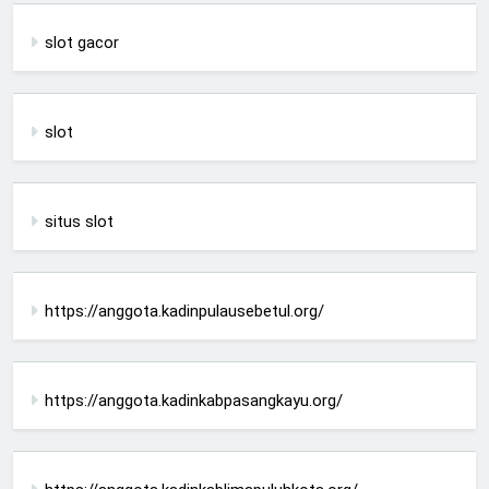
slot gacor
slot
situs slot
https://anggota.kadinpulausebetul.org/
https://anggota.kadinkabpasangkayu.org/