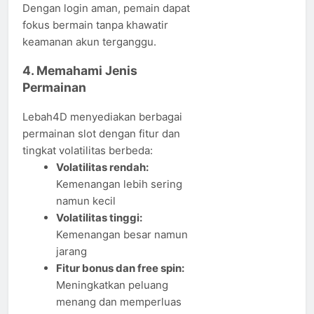
Dengan login aman, pemain dapat
fokus bermain tanpa khawatir
keamanan akun terganggu.
4. Memahami Jenis
Permainan
Lebah4D menyediakan berbagai
permainan slot dengan fitur dan
tingkat volatilitas berbeda:
Volatilitas rendah:
Kemenangan lebih sering
namun kecil
Volatilitas tinggi:
Kemenangan besar namun
jarang
Fitur bonus dan free spin:
Meningkatkan peluang
menang dan memperluas