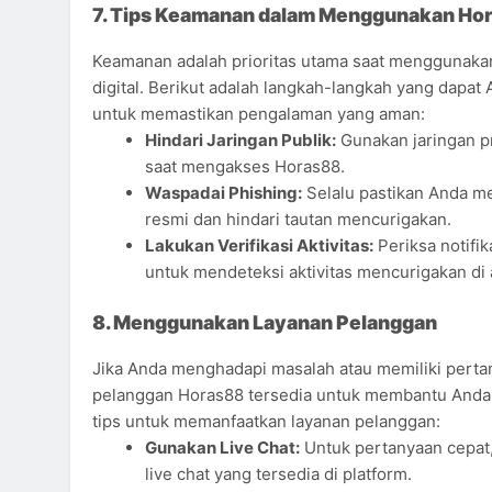
7. Tips Keamanan dalam Menggunakan Ho
Keamanan adalah prioritas utama saat menggunaka
digital. Berikut adalah langkah-langkah yang dapat
untuk memastikan pengalaman yang aman:
Hindari Jaringan Publik:
Gunakan jaringan p
saat mengakses Horas88.
Waspadai Phishing:
Selalu pastikan Anda m
resmi dan hindari tautan mencurigakan.
Lakukan Verifikasi Aktivitas:
Periksa notifika
untuk mendeteksi aktivitas mencurigakan di
8. Menggunakan Layanan Pelanggan
Jika Anda menghadapi masalah atau memiliki perta
pelanggan Horas88 tersedia untuk membantu Anda.
tips untuk memanfaatkan layanan pelanggan:
Gunakan Live Chat:
Untuk pertanyaan cepat,
live chat yang tersedia di platform.