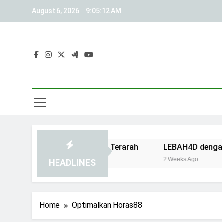
Skip
August 6, 2026
9:05:13 AM
to
content
Ja
Nikmati Ja
nu yang Ringkas dan Terarah
LEBAH4D dengan Struktu
2 Weeks Ago
HEADLINES
Home
Optimalkan Horas88