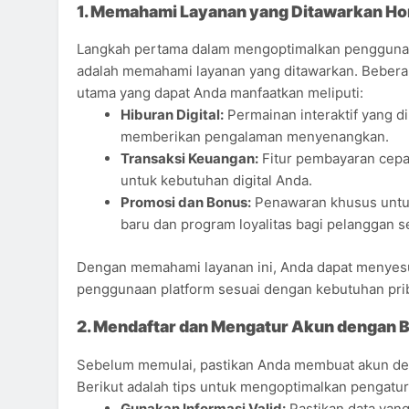
1. Memahami Layanan yang Ditawarkan H
Langkah pertama dalam mengoptimalkan penggun
adalah memahami layanan yang ditawarkan. Bebera
utama yang dapat Anda manfaatkan meliputi:
Hiburan Digital:
Permainan interaktif yang d
memberikan pengalaman menyenangkan.
Transaksi Keuangan:
Fitur pembayaran cepa
untuk kebutuhan digital Anda.
Promosi dan Bonus:
Penawaran khusus unt
baru dan program loyalitas bagi pelanggan se
Dengan memahami layanan ini, Anda dapat menyes
penggunaan platform sesuai dengan kebutuhan pri
2. Mendaftar dan Mengatur Akun dengan 
Sebelum memulai, pastikan Anda membuat akun de
Berikut adalah tips untuk mengoptimalkan pengatur
Gunakan Informasi Valid:
Pastikan data yan