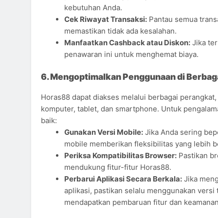
kebutuhan Anda.
Cek Riwayat Transaksi:
Pantau semua trans
memastikan tidak ada kesalahan.
Manfaatkan Cashback atau Diskon:
Jika te
penawaran ini untuk menghemat biaya.
6. Mengoptimalkan Penggunaan di Berbag
Horas88 dapat diakses melalui berbagai perangkat
komputer, tablet, dan smartphone. Untuk pengalam
baik:
Gunakan Versi Mobile:
Jika Anda sering bepe
mobile memberikan fleksibilitas yang lebih b
Periksa Kompatibilitas Browser:
Pastikan b
mendukung fitur-fitur Horas88.
Perbarui Aplikasi Secara Berkala:
Jika men
aplikasi, pastikan selalu menggunakan versi 
mendapatkan pembaruan fitur dan keamanan