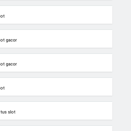
lot
lot gacor
lot gacor
lot
itus slot