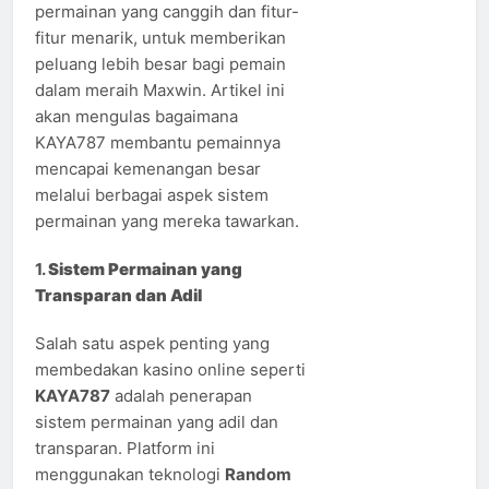
permainan yang canggih dan fitur-
fitur menarik, untuk memberikan
peluang lebih besar bagi pemain
dalam meraih Maxwin. Artikel ini
akan mengulas bagaimana
KAYA787 membantu pemainnya
mencapai kemenangan besar
melalui berbagai aspek sistem
permainan yang mereka tawarkan.
1.
Sistem Permainan yang
Transparan dan Adil
Salah satu aspek penting yang
membedakan kasino online seperti
KAYA787
adalah penerapan
sistem permainan yang adil dan
transparan. Platform ini
menggunakan teknologi
Random