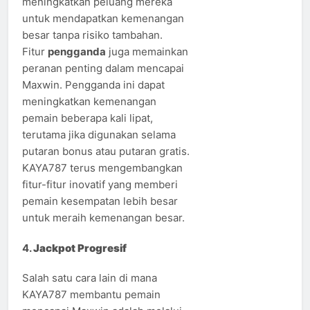
meningkatkan peluang mereka
untuk mendapatkan kemenangan
besar tanpa risiko tambahan.
Fitur
pengganda
juga memainkan
peranan penting dalam mencapai
Maxwin. Pengganda ini dapat
meningkatkan kemenangan
pemain beberapa kali lipat,
terutama jika digunakan selama
putaran bonus atau putaran gratis.
KAYA787 terus mengembangkan
fitur-fitur inovatif yang memberi
pemain kesempatan lebih besar
untuk meraih kemenangan besar.
4.
Jackpot Progresif
Salah satu cara lain di mana
KAYA787 membantu pemain