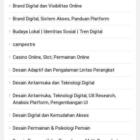
Brand Digital dan Visibilitas Online
Brand Digital, Sistem Akses, Panduan Platform
Budaya Lokal | Identitas Sosial | Tren Digital
campestre
Casino Online, Slot, Permainan Online
Desain Adaptif dan Pengalaman Lintas Perangkat
Desain Antarmuka dan Teknologi Digital
Desain Antarmuka, Teknologi Digital, UX Research,
Analisis Platform, Pengembangan UI
Desain Digital dan Kemudahan Akses
Desain Permainan & Psikologi Pemain