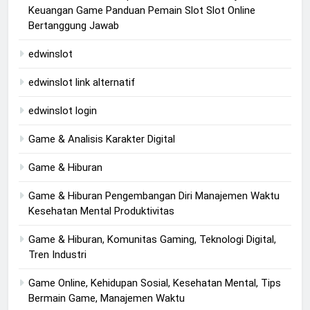
Keuangan Game Panduan Pemain Slot Slot Online
Bertanggung Jawab
edwinslot
edwinslot link alternatif
edwinslot login
Game & Analisis Karakter Digital
Game & Hiburan
Game & Hiburan Pengembangan Diri Manajemen Waktu
Kesehatan Mental Produktivitas
Game & Hiburan, Komunitas Gaming, Teknologi Digital,
Tren Industri
Game Online, Kehidupan Sosial, Kesehatan Mental, Tips
Bermain Game, Manajemen Waktu