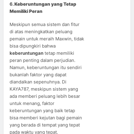
6.
Keberuntungan yang Tetap
Memiliki Peran
Meskipun semua sistem dan fitur
di atas meningkatkan peluang
pemain untuk meraih Maxwin, tidak
bisa dipungkiri bahwa
keberuntungan
tetap memiliki
peran penting dalam perjudian.
Namun, keberuntungan itu sendiri
bukanlah faktor yang dapat
diandalkan sepenuhnya. Di
KAYA787, meskipun sistem yang
ada memberi peluang lebih besar
untuk menang, faktor
keberuntungan yang baik tetap
bisa memberi kejutan bagi pemain
yang berada di tempat yang tepat
pada waktu yang tepat.