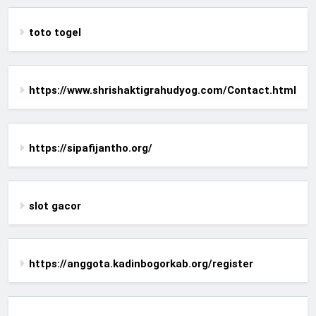
toto togel
https://www.shrishaktigrahudyog.com/Contact.html
https://sipafijantho.org/
slot gacor
https://anggota.kadinbogorkab.org/register