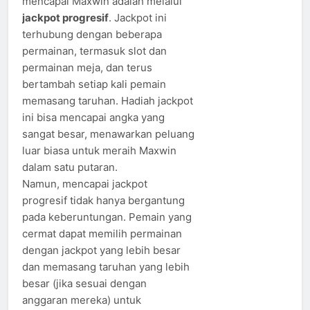
mencapai Maxwin adalah melalui
jackpot progresif
. Jackpot ini
terhubung dengan beberapa
permainan, termasuk slot dan
permainan meja, dan terus
bertambah setiap kali pemain
memasang taruhan. Hadiah jackpot
ini bisa mencapai angka yang
sangat besar, menawarkan peluang
luar biasa untuk meraih Maxwin
dalam satu putaran.
Namun, mencapai jackpot
progresif tidak hanya bergantung
pada keberuntungan. Pemain yang
cermat dapat memilih permainan
dengan jackpot yang lebih besar
dan memasang taruhan yang lebih
besar (jika sesuai dengan
anggaran mereka) untuk