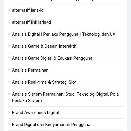
alternatif laris4d
alternatif link laris4d
Analisis Digital | Perilaku Pengguna | Teknologi dan UX
Analisis Game & Desain Interaktif
Analisis Game Digital & Edukasi Pengguna
Analisis Permainan
Analisis Real-time & Strategi Slot
Analisis Sistem Permainan, Studi Teknologi Digital, Pola
Perilaku Sistem
Brand Awareness Digital
Brand Digital dan Kenyamanan Pengguna