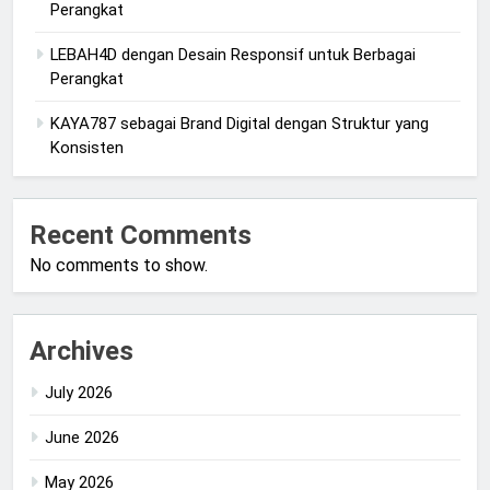
Perangkat
LEBAH4D dengan Desain Responsif untuk Berbagai
Perangkat
KAYA787 sebagai Brand Digital dengan Struktur yang
Konsisten
Recent Comments
No comments to show.
Archives
July 2026
June 2026
May 2026