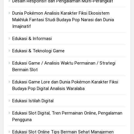
Desain Responsif dan Pengalaman Multi-Perangkat
Dunia Pokémon Analisis Karakter Fiksi Ekosistem
Makhluk Fantasi Studi Budaya Pop Narasi dan Dunia
Imajinatif
Edukasi & Informasi
Edukasi & Teknologi Game
Edukasi Game / Analisis Waktu Permainan / Strategi
Bermain Slot
Edukasi Game Lore dan Dunia Pokémon Karakter Fiksi
Budaya Pop Digital Analisis Waralaba
Edukasi Istilah Digital
Edukasi Slot Digital, Tren Permainan Online, Pengalaman
Pengguna
Edukasi Slot Online Tips Bermain Sehat Manajemen