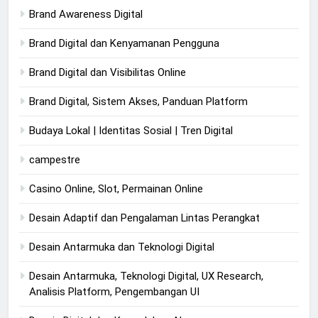
Brand Awareness Digital
Brand Digital dan Kenyamanan Pengguna
Brand Digital dan Visibilitas Online
Brand Digital, Sistem Akses, Panduan Platform
Budaya Lokal | Identitas Sosial | Tren Digital
campestre
Casino Online, Slot, Permainan Online
Desain Adaptif dan Pengalaman Lintas Perangkat
Desain Antarmuka dan Teknologi Digital
Desain Antarmuka, Teknologi Digital, UX Research,
Analisis Platform, Pengembangan UI