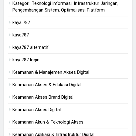
Kategori: Teknologi Informasi, Infrastruktur Jaringan,
Pengembangan Sistem, Optimalisasi Platform
kaya 787
kaya787
kaya787 alternatif
kaya787 login
Keamanan & Manajemen Akses Digital
Keamanan Akses & Edukasi Digital
Keamanan Akses Brand Digital
Keamanan Akses Digital
Keamanan Akun & Teknologi Akses
Keamanan Aplikasi & Infrastruktur Digital