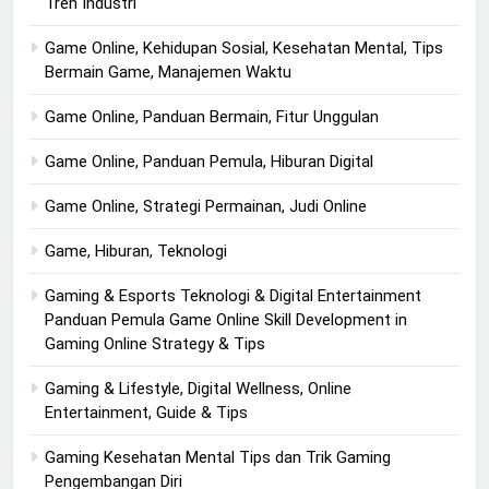
Tren Industri
Game Online, Kehidupan Sosial, Kesehatan Mental, Tips
Bermain Game, Manajemen Waktu
Game Online, Panduan Bermain, Fitur Unggulan
Game Online, Panduan Pemula, Hiburan Digital
Game Online, Strategi Permainan, Judi Online
Game, Hiburan, Teknologi
Gaming & Esports Teknologi & Digital Entertainment
Panduan Pemula Game Online Skill Development in
Gaming Online Strategy & Tips
Gaming & Lifestyle, Digital Wellness, Online
Entertainment, Guide & Tips
Gaming Kesehatan Mental Tips dan Trik Gaming
Pengembangan Diri