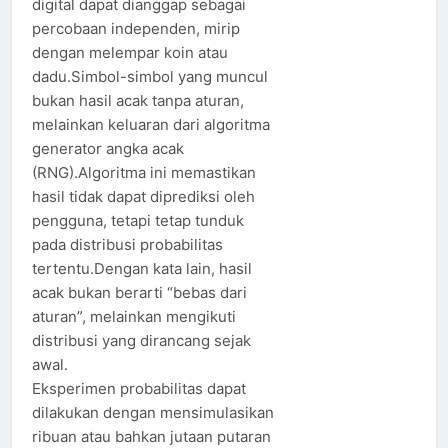
digital dapat dianggap sebagai
percobaan independen, mirip
dengan melempar koin atau
dadu.Simbol-simbol yang muncul
bukan hasil acak tanpa aturan,
melainkan keluaran dari algoritma
generator angka acak
(RNG).Algoritma ini memastikan
hasil tidak dapat diprediksi oleh
pengguna, tetapi tetap tunduk
pada distribusi probabilitas
tertentu.Dengan kata lain, hasil
acak bukan berarti “bebas dari
aturan”, melainkan mengikuti
distribusi yang dirancang sejak
awal.
Eksperimen probabilitas dapat
dilakukan dengan mensimulasikan
ribuan atau bahkan jutaan putaran