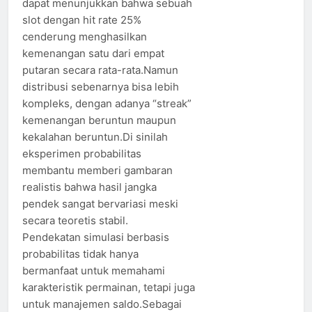
dapat menunjukkan bahwa sebuah
slot dengan hit rate 25%
cenderung menghasilkan
kemenangan satu dari empat
putaran secara rata-rata.Namun
distribusi sebenarnya bisa lebih
kompleks, dengan adanya “streak”
kemenangan beruntun maupun
kekalahan beruntun.Di sinilah
eksperimen probabilitas
membantu memberi gambaran
realistis bahwa hasil jangka
pendek sangat bervariasi meski
secara teoretis stabil.
Pendekatan simulasi berbasis
probabilitas tidak hanya
bermanfaat untuk memahami
karakteristik permainan, tetapi juga
untuk manajemen saldo.Sebagai