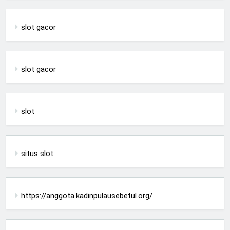
slot gacor
slot gacor
slot
situs slot
https://anggota.kadinpulausebetul.org/