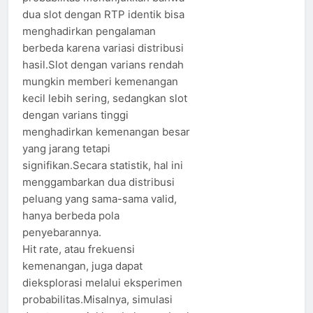
dua slot dengan RTP identik bisa
menghadirkan pengalaman
berbeda karena variasi distribusi
hasil.Slot dengan varians rendah
mungkin memberi kemenangan
kecil lebih sering, sedangkan slot
dengan varians tinggi
menghadirkan kemenangan besar
yang jarang tetapi
signifikan.Secara statistik, hal ini
menggambarkan dua distribusi
peluang yang sama-sama valid,
hanya berbeda pola
penyebarannya.
Hit rate, atau frekuensi
kemenangan, juga dapat
dieksplorasi melalui eksperimen
probabilitas.Misalnya, simulasi