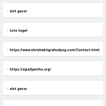
slot gacor
toto togel
https://www.shrishaktigrahudyog.com/Contact.html
https://sipafijantho.org/
slot gacor