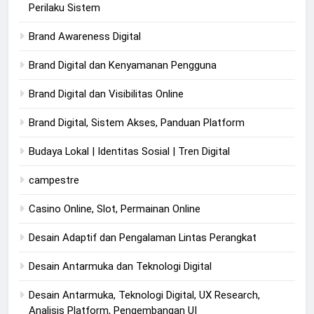
Perilaku Sistem
Brand Awareness Digital
Brand Digital dan Kenyamanan Pengguna
Brand Digital dan Visibilitas Online
Brand Digital, Sistem Akses, Panduan Platform
Budaya Lokal | Identitas Sosial | Tren Digital
campestre
Casino Online, Slot, Permainan Online
Desain Adaptif dan Pengalaman Lintas Perangkat
Desain Antarmuka dan Teknologi Digital
Desain Antarmuka, Teknologi Digital, UX Research,
Analisis Platform, Pengembangan UI