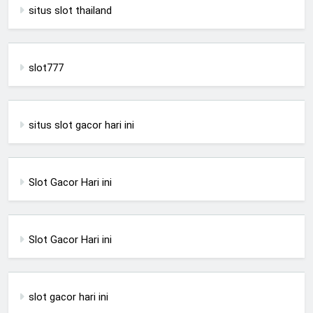
situs slot thailand
slot777
situs slot gacor hari ini
Slot Gacor Hari ini
Slot Gacor Hari ini
slot gacor hari ini