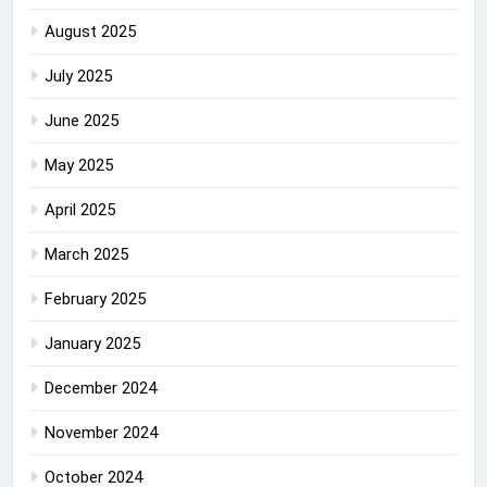
August 2025
July 2025
June 2025
May 2025
April 2025
March 2025
February 2025
January 2025
December 2024
November 2024
October 2024