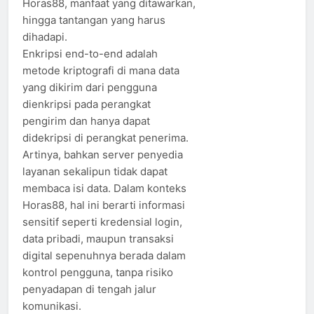
Horas88, manfaat yang ditawarkan,
hingga tantangan yang harus
dihadapi.
Enkripsi end-to-end adalah
metode kriptografi di mana data
yang dikirim dari pengguna
dienkripsi pada perangkat
pengirim dan hanya dapat
didekripsi di perangkat penerima.
Artinya, bahkan server penyedia
layanan sekalipun tidak dapat
membaca isi data. Dalam konteks
Horas88, hal ini berarti informasi
sensitif seperti kredensial login,
data pribadi, maupun transaksi
digital sepenuhnya berada dalam
kontrol pengguna, tanpa risiko
penyadapan di tengah jalur
komunikasi.