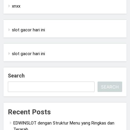
xnxx
slot gacor hari ini
slot gacor hari ini
Search
SEARCH
Recent Posts
EDWINSLOT dengan Struktur Menu yang Ringkas dan
Terarah