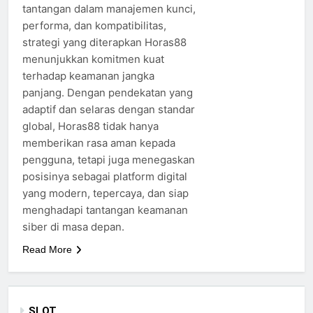
tantangan dalam manajemen kunci,
performa, dan kompatibilitas,
strategi yang diterapkan Horas88
menunjukkan komitmen kuat
terhadap keamanan jangka
panjang. Dengan pendekatan yang
adaptif dan selaras dengan standar
global, Horas88 tidak hanya
memberikan rasa aman kepada
pengguna, tetapi juga menegaskan
posisinya sebagai platform digital
yang modern, tepercaya, dan siap
menghadapi tantangan keamanan
siber di masa depan.
Read More
SLOT