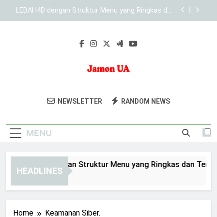
Skip
EDWINSLOT dengan Desain Responsif untuk
to
Berbagai Perangkat
content
LEBAH4D dengan Desain Responsif untuk Berbagai
Perangkat
EDWINSLOT dengan Struktur Menu yang Ringkas
dan Terarah
LEBAH4D dengan Struktur Menu yang Ringkas dan
Terarah
Jamon UA
Nikmati Jamon Iberico Berkualitas Dari
EDWINSLOT dengan Desain Responsif untuk
NEWSLETTER
RANDOM NEWS
Berbagai Perangkat
Jamonua. Produk Khas Spanyol Dengan
LEBAH4D dengan Desain Responsif untuk Berbagai
Cita Rasa Autentik.
Perangkat
MENU
DWINSLOT dengan Struktur Menu yang Ringkas dan Terarah
HEADLINES
 Weeks Ago
Home
Keamanan Siber.