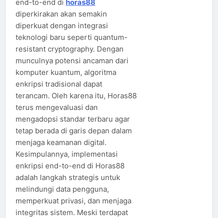
end-to-end di
horas88
diperkirakan akan semakin
diperkuat dengan integrasi
teknologi baru seperti quantum-
resistant cryptography. Dengan
munculnya potensi ancaman dari
komputer kuantum, algoritma
enkripsi tradisional dapat
terancam. Oleh karena itu, Horas88
terus mengevaluasi dan
mengadopsi standar terbaru agar
tetap berada di garis depan dalam
menjaga keamanan digital.
Kesimpulannya, implementasi
enkripsi end-to-end di Horas88
adalah langkah strategis untuk
melindungi data pengguna,
memperkuat privasi, dan menjaga
integritas sistem. Meski terdapat