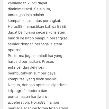
kehilangan kunci dapat
diminimalisasi. Selain itu,
tantangan lain adalah
kompatibilitas lintas perangkat.
Horas88 memastikan bahwa E2EE
dapat berfungsi secara konsisten
baik di desktop maupun perangkat
seluler dengan berbagai sistem
operasi.
Performa juga menjadi isu yang
harus diperhatikan. Proses
enkripsi dan dekripsi
membutuhkan sumber daya
komputasi yang tidak sedikit.
Namun, dengan optimasi algoritma
kriptografi modern dan
pemanfaatan hardware
acceleration, Horas88 mampu
menjaga agar performa tetap stabil