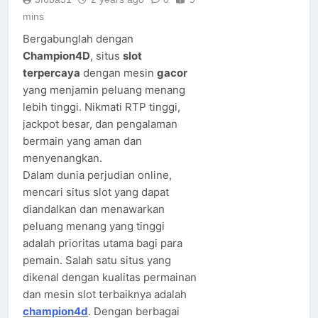
mins
Bergabunglah dengan
Champion4D
, situs
slot
terpercaya
dengan mesin
gacor
yang menjamin peluang menang
lebih tinggi. Nikmati RTP tinggi,
jackpot besar, dan pengalaman
bermain yang aman dan
menyenangkan.
Dalam dunia perjudian online,
mencari situs slot yang dapat
diandalkan dan menawarkan
peluang menang yang tinggi
adalah prioritas utama bagi para
pemain. Salah satu situs yang
dikenal dengan kualitas permainan
dan mesin slot terbaiknya adalah
champion4d
. Dengan berbagai