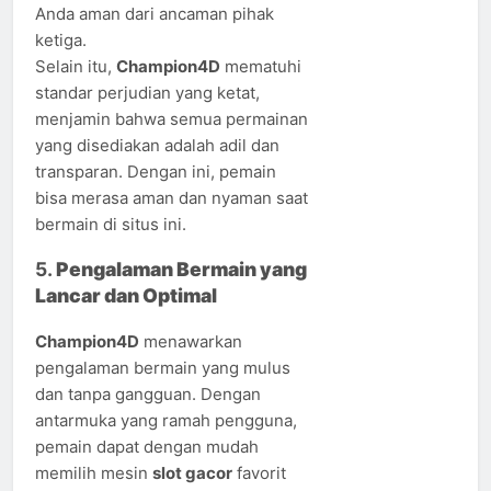
Anda aman dari ancaman pihak
ketiga.
Selain itu,
Champion4D
mematuhi
standar perjudian yang ketat,
menjamin bahwa semua permainan
yang disediakan adalah adil dan
transparan. Dengan ini, pemain
bisa merasa aman dan nyaman saat
bermain di situs ini.
5.
Pengalaman Bermain yang
Lancar dan Optimal
Champion4D
menawarkan
pengalaman bermain yang mulus
dan tanpa gangguan. Dengan
antarmuka yang ramah pengguna,
pemain dapat dengan mudah
memilih mesin
slot gacor
favorit