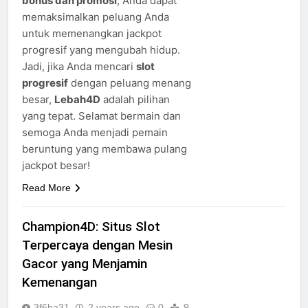
bonus dan promosi
, Anda dapat
memaksimalkan peluang Anda
untuk memenangkan jackpot
progresif yang mengubah hidup.
Jadi, jika Anda mencari
slot
progresif
dengan peluang menang
besar,
Lebah4D
adalah pilihan
yang tepat. Selamat bermain dan
semoga Anda menjadi pemain
beruntung yang membawa pulang
jackpot besar!
Read More
Champion4D: Situs Slot
Terpercaya dengan Mesin
Gacor yang Menjamin
Kemenangan
3f6ba31
2 years ago
0
9