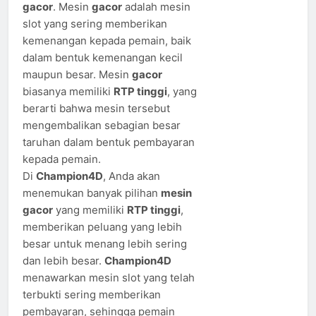
gacor
. Mesin
gacor
adalah mesin
slot yang sering memberikan
kemenangan kepada pemain, baik
dalam bentuk kemenangan kecil
maupun besar. Mesin
gacor
biasanya memiliki
RTP tinggi
, yang
berarti bahwa mesin tersebut
mengembalikan sebagian besar
taruhan dalam bentuk pembayaran
kepada pemain.
Di
Champion4D
, Anda akan
menemukan banyak pilihan
mesin
gacor
yang memiliki
RTP tinggi
,
memberikan peluang yang lebih
besar untuk menang lebih sering
dan lebih besar.
Champion4D
menawarkan mesin slot yang telah
terbukti sering memberikan
pembayaran, sehingga pemain