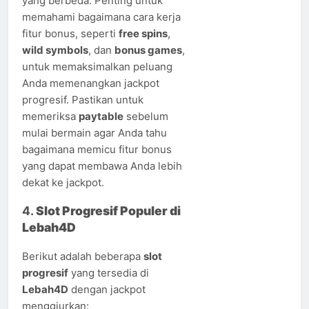
yang berbeda. Penting untuk
memahami bagaimana cara kerja
fitur bonus, seperti
free spins
,
wild symbols
, dan
bonus games
,
untuk memaksimalkan peluang
Anda memenangkan jackpot
progresif. Pastikan untuk
memeriksa
paytable
sebelum
mulai bermain agar Anda tahu
bagaimana memicu fitur bonus
yang dapat membawa Anda lebih
dekat ke jackpot.
4.
Slot Progresif Populer di
Lebah4D
Berikut adalah beberapa
slot
progresif
yang tersedia di
Lebah4D
dengan jackpot
menggiurkan: