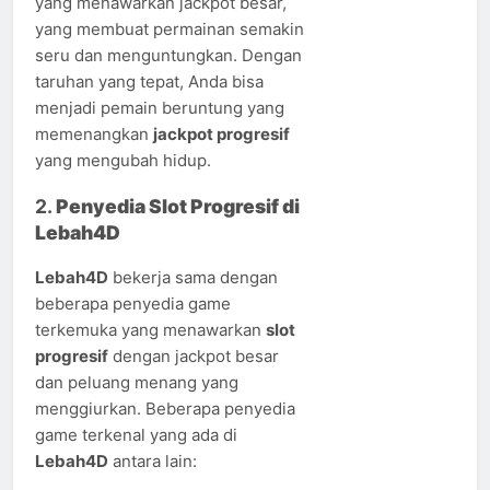
yang menawarkan jackpot besar,
yang membuat permainan semakin
seru dan menguntungkan. Dengan
taruhan yang tepat, Anda bisa
menjadi pemain beruntung yang
memenangkan
jackpot progresif
yang mengubah hidup.
2.
Penyedia Slot Progresif di
Lebah4D
Lebah4D
bekerja sama dengan
beberapa penyedia game
terkemuka yang menawarkan
slot
progresif
dengan jackpot besar
dan peluang menang yang
menggiurkan. Beberapa penyedia
game terkenal yang ada di
Lebah4D
antara lain: