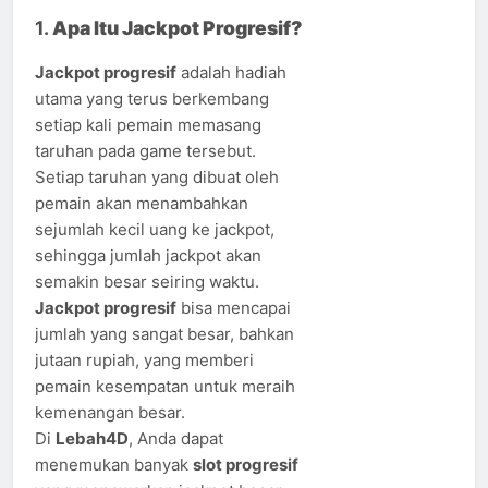
1.
Apa Itu Jackpot Progresif?
Jackpot progresif
adalah hadiah
utama yang terus berkembang
setiap kali pemain memasang
taruhan pada game tersebut.
Setiap taruhan yang dibuat oleh
pemain akan menambahkan
sejumlah kecil uang ke jackpot,
sehingga jumlah jackpot akan
semakin besar seiring waktu.
Jackpot progresif
bisa mencapai
jumlah yang sangat besar, bahkan
jutaan rupiah, yang memberi
pemain kesempatan untuk meraih
kemenangan besar.
Di
Lebah4D
, Anda dapat
menemukan banyak
slot progresif