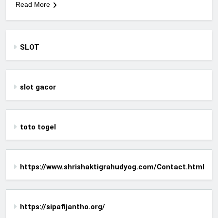
Read More
SLOT
slot gacor
toto togel
https://www.shrishaktigrahudyog.com/Contact.html
https://sipafijantho.org/