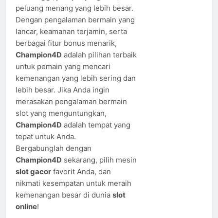
peluang menang yang lebih besar.
Dengan pengalaman bermain yang
lancar, keamanan terjamin, serta
berbagai fitur bonus menarik,
Champion4D
adalah pilihan terbaik
untuk pemain yang mencari
kemenangan yang lebih sering dan
lebih besar. Jika Anda ingin
merasakan pengalaman bermain
slot yang menguntungkan,
Champion4D
adalah tempat yang
tepat untuk Anda.
Bergabunglah dengan
Champion4D
sekarang, pilih mesin
slot gacor
favorit Anda, dan
nikmati kesempatan untuk meraih
kemenangan besar di dunia
slot
online
!