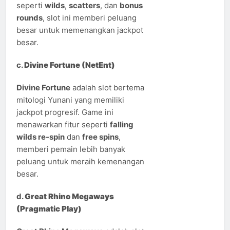
seperti
wilds
,
scatters
, dan
bonus
rounds
, slot ini memberi peluang
besar untuk memenangkan jackpot
besar.
c.
Divine Fortune (NetEnt)
Divine Fortune
adalah slot bertema
mitologi Yunani yang memiliki
jackpot progresif. Game ini
menawarkan fitur seperti
falling
wilds re-spin
dan
free spins
,
memberi pemain lebih banyak
peluang untuk meraih kemenangan
besar.
d.
Great Rhino Megaways
(Pragmatic Play)