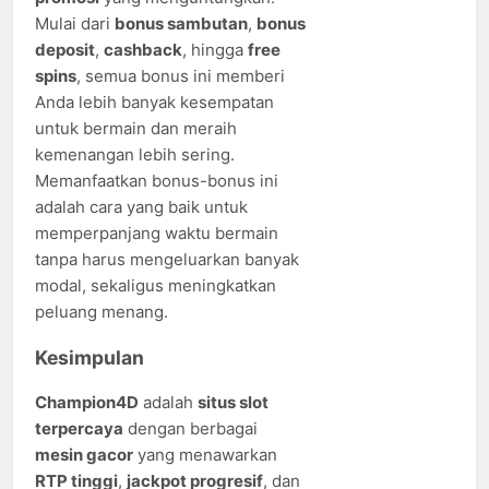
Mulai dari
bonus sambutan
,
bonus
deposit
,
cashback
, hingga
free
spins
, semua bonus ini memberi
Anda lebih banyak kesempatan
untuk bermain dan meraih
kemenangan lebih sering.
Memanfaatkan bonus-bonus ini
adalah cara yang baik untuk
memperpanjang waktu bermain
tanpa harus mengeluarkan banyak
modal, sekaligus meningkatkan
peluang menang.
Kesimpulan
Champion4D
adalah
situs slot
terpercaya
dengan berbagai
mesin gacor
yang menawarkan
RTP tinggi
,
jackpot progresif
, dan