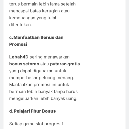
terus bermain lebih lama setelah
mencapai batas kerugian atau
kemenangan yang telah
ditentukan.
c.
Manfaatkan Bonus dan
Promosi
Lebah4D
sering menawarkan
bonus setoran
atau
putaran gratis
yang dapat digunakan untuk
memperbesar peluang menang.
Manfaatkan promosi ini untuk
bermain lebih banyak tanpa harus
mengeluarkan lebih banyak uang.
d.
Pelajari Fitur Bonus
Setiap game slot progresif