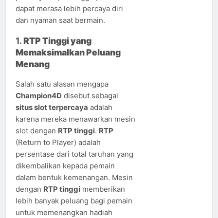
dapat merasa lebih percaya diri
dan nyaman saat bermain.
1.
RTP Tinggi yang
Memaksimalkan Peluang
Menang
Salah satu alasan mengapa
Champion4D
disebut sebagai
situs slot terpercaya
adalah
karena mereka menawarkan mesin
slot dengan
RTP tinggi
.
RTP
(Return to Player) adalah
persentase dari total taruhan yang
dikembalikan kepada pemain
dalam bentuk kemenangan. Mesin
dengan
RTP tinggi
memberikan
lebih banyak peluang bagi pemain
untuk memenangkan hadiah