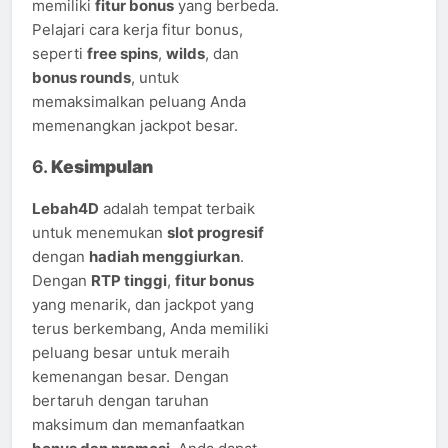
memiliki
fitur bonus
yang berbeda.
Pelajari cara kerja fitur bonus,
seperti
free spins
,
wilds
, dan
bonus rounds
, untuk
memaksimalkan peluang Anda
memenangkan jackpot besar.
6.
Kesimpulan
Lebah4D
adalah tempat terbaik
untuk menemukan
slot progresif
dengan
hadiah menggiurkan
.
Dengan
RTP tinggi
,
fitur bonus
yang menarik, dan jackpot yang
terus berkembang, Anda memiliki
peluang besar untuk meraih
kemenangan besar. Dengan
bertaruh dengan taruhan
maksimum dan memanfaatkan