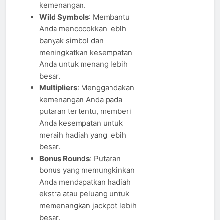
kemenangan.
Wild Symbols
: Membantu
Anda mencocokkan lebih
banyak simbol dan
meningkatkan kesempatan
Anda untuk menang lebih
besar.
Multipliers
: Menggandakan
kemenangan Anda pada
putaran tertentu, memberi
Anda kesempatan untuk
meraih hadiah yang lebih
besar.
Bonus Rounds
: Putaran
bonus yang memungkinkan
Anda mendapatkan hadiah
ekstra atau peluang untuk
memenangkan jackpot lebih
besar.