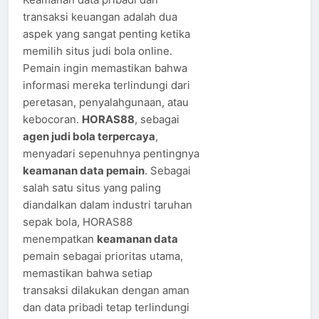
transaksi keuangan adalah dua
aspek yang sangat penting ketika
memilih situs judi bola online.
Pemain ingin memastikan bahwa
informasi mereka terlindungi dari
peretasan, penyalahgunaan, atau
kebocoran.
HORAS88
, sebagai
agen judi bola terpercaya
,
menyadari sepenuhnya pentingnya
keamanan data pemain
. Sebagai
salah satu situs yang paling
diandalkan dalam industri taruhan
sepak bola, HORAS88
menempatkan
keamanan data
pemain sebagai prioritas utama,
memastikan bahwa setiap
transaksi dilakukan dengan aman
dan data pribadi tetap terlindungi