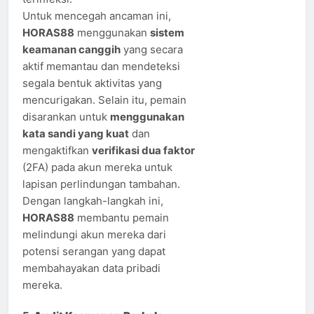
Untuk mencegah ancaman ini,
HORAS88
menggunakan
sistem
keamanan canggih
yang secara
aktif memantau dan mendeteksi
segala bentuk aktivitas yang
mencurigakan. Selain itu, pemain
disarankan untuk
menggunakan
kata sandi yang kuat
dan
mengaktifkan
verifikasi dua faktor
(2FA) pada akun mereka untuk
lapisan perlindungan tambahan.
Dengan langkah-langkah ini,
HORAS88
membantu pemain
melindungi akun mereka dari
potensi serangan yang dapat
membahayakan data pribadi
mereka.