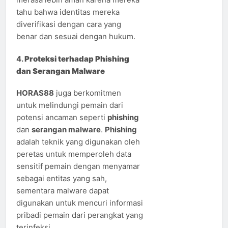
tahu bahwa identitas mereka
diverifikasi dengan cara yang
benar dan sesuai dengan hukum.
4.
Proteksi terhadap Phishing
dan Serangan Malware
HORAS88
juga berkomitmen
untuk melindungi pemain dari
potensi ancaman seperti
phishing
dan
serangan malware
.
Phishing
adalah teknik yang digunakan oleh
peretas untuk memperoleh data
sensitif pemain dengan menyamar
sebagai entitas yang sah,
sementara malware dapat
digunakan untuk mencuri informasi
pribadi pemain dari perangkat yang
terinfeksi.