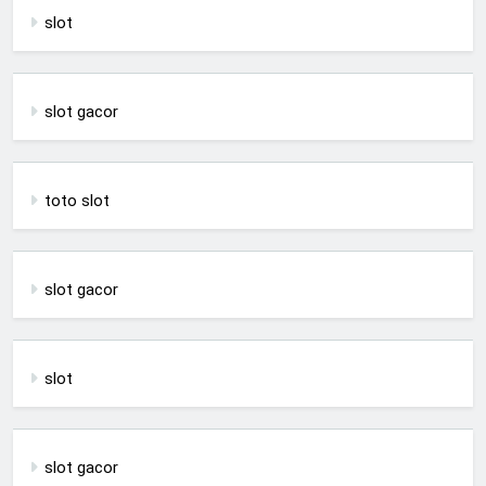
slot
slot gacor
toto slot
slot gacor
slot
slot gacor