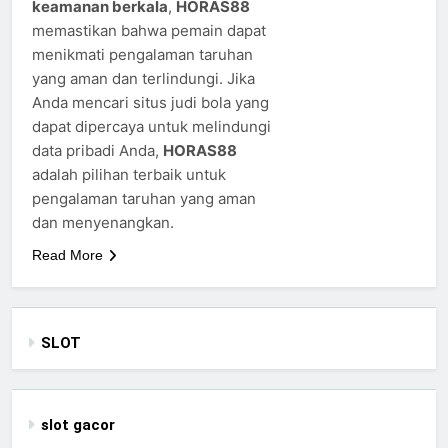
keamanan berkala
,
HORAS88
memastikan bahwa pemain dapat
menikmati pengalaman taruhan
yang aman dan terlindungi. Jika
Anda mencari situs judi bola yang
dapat dipercaya untuk melindungi
data pribadi Anda,
HORAS88
adalah pilihan terbaik untuk
pengalaman taruhan yang aman
dan menyenangkan.
Read More
SLOT
slot gacor