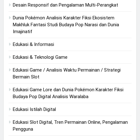
Desain Responsif dan Pengalaman Multi-Perangkat
Dunia Pokémon Analisis Karakter Fiksi Ekosistem
Makhluk Fantasi Studi Budaya Pop Narasi dan Dunia
Imajinatif
Edukasi & Informasi
Edukasi & Teknologi Game
Edukasi Game / Analisis Waktu Permainan / Strategi
Bermain Slot
Edukasi Game Lore dan Dunia Pokémon Karakter Fiksi
Budaya Pop Digital Analisis Waralaba
Edukasi Istilah Digital
Edukasi Slot Digital, Tren Permainan Online, Pengalaman
Pengguna