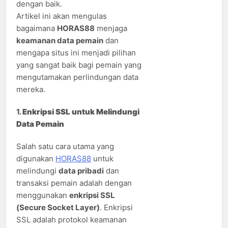
dengan baik.
Artikel ini akan mengulas
bagaimana
HORAS88
menjaga
keamanan data pemain
dan
mengapa situs ini menjadi pilihan
yang sangat baik bagi pemain yang
mengutamakan perlindungan data
mereka.
1.
Enkripsi SSL untuk Melindungi
Data Pemain
Salah satu cara utama yang
digunakan
HORAS88
untuk
melindungi
data pribadi
dan
transaksi pemain adalah dengan
menggunakan
enkripsi SSL
(Secure Socket Layer)
. Enkripsi
SSL adalah protokol keamanan