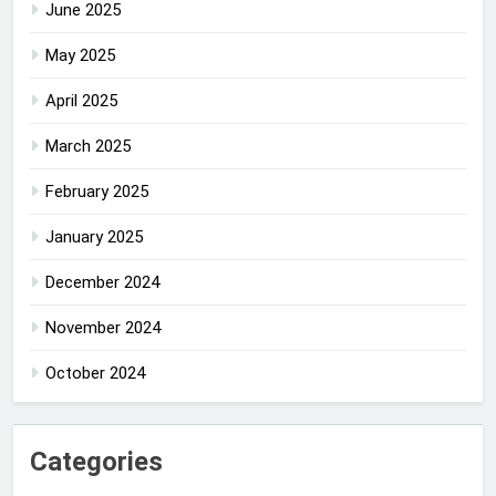
June 2025
May 2025
April 2025
March 2025
February 2025
January 2025
December 2024
November 2024
October 2024
Categories