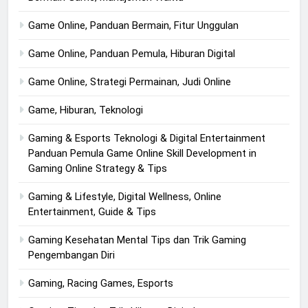
Game Online, Panduan Bermain, Fitur Unggulan
Game Online, Panduan Pemula, Hiburan Digital
Game Online, Strategi Permainan, Judi Online
Game, Hiburan, Teknologi
Gaming & Esports Teknologi & Digital Entertainment
Panduan Pemula Game Online Skill Development in
Gaming Online Strategy & Tips
Gaming & Lifestyle, Digital Wellness, Online
Entertainment, Guide & Tips
Gaming Kesehatan Mental Tips dan Trik Gaming
Pengembangan Diri
Gaming, Racing Games, Esports