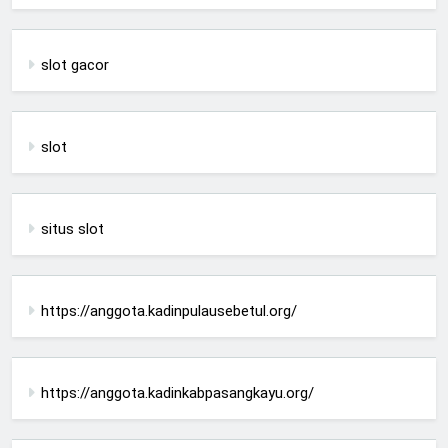
slot gacor
slot
situs slot
https://anggota.kadinpulausebetul.org/
https://anggota.kadinkabpasangkayu.org/