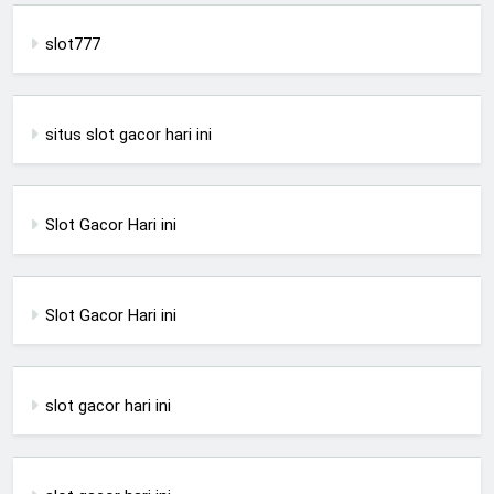
slot777
situs slot gacor hari ini
Slot Gacor Hari ini
Slot Gacor Hari ini
slot gacor hari ini