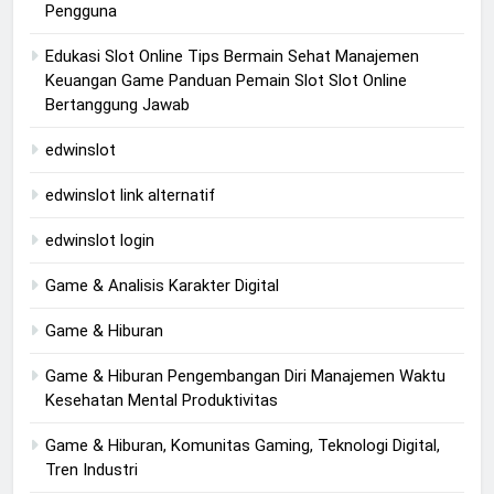
Pengguna
Edukasi Slot Online Tips Bermain Sehat Manajemen
Keuangan Game Panduan Pemain Slot Slot Online
Bertanggung Jawab
edwinslot
edwinslot link alternatif
edwinslot login
Game & Analisis Karakter Digital
Game & Hiburan
Game & Hiburan Pengembangan Diri Manajemen Waktu
Kesehatan Mental Produktivitas
Game & Hiburan, Komunitas Gaming, Teknologi Digital,
Tren Industri