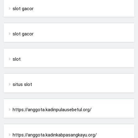
slot gacor
slot gacor
slot
situs slot
https://anggota.kadinpulausebetul.org/
https://anggota.kadinkabpasangkayu.org/