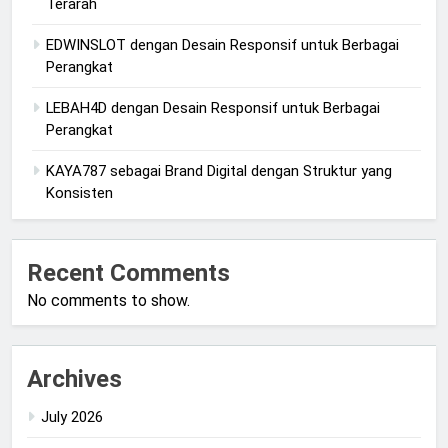
Terarah
EDWINSLOT dengan Desain Responsif untuk Berbagai
Perangkat
LEBAH4D dengan Desain Responsif untuk Berbagai
Perangkat
KAYA787 sebagai Brand Digital dengan Struktur yang
Konsisten
Recent Comments
No comments to show.
Archives
July 2026