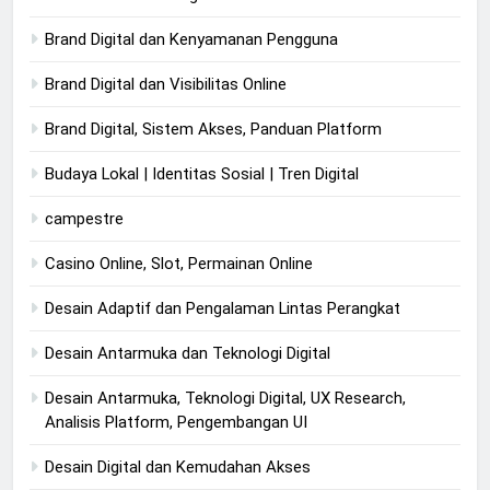
Brand Digital dan Kenyamanan Pengguna
Brand Digital dan Visibilitas Online
Brand Digital, Sistem Akses, Panduan Platform
Budaya Lokal | Identitas Sosial | Tren Digital
campestre
Casino Online, Slot, Permainan Online
Desain Adaptif dan Pengalaman Lintas Perangkat
Desain Antarmuka dan Teknologi Digital
Desain Antarmuka, Teknologi Digital, UX Research,
Analisis Platform, Pengembangan UI
Desain Digital dan Kemudahan Akses