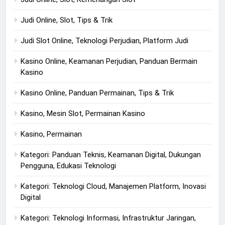
Judi Online, Slot, Tips & Trik
Judi Slot Online, Teknologi Perjudian, Platform Judi
Kasino Online, Keamanan Perjudian, Panduan Bermain
Kasino
Kasino Online, Panduan Permainan, Tips & Trik
Kasino, Mesin Slot, Permainan Kasino
Kasino, Permainan
Kategori: Panduan Teknis, Keamanan Digital, Dukungan
Pengguna, Edukasi Teknologi
Kategori: Teknologi Cloud, Manajemen Platform, Inovasi
Digital
Kategori: Teknologi Informasi, Infrastruktur Jaringan,