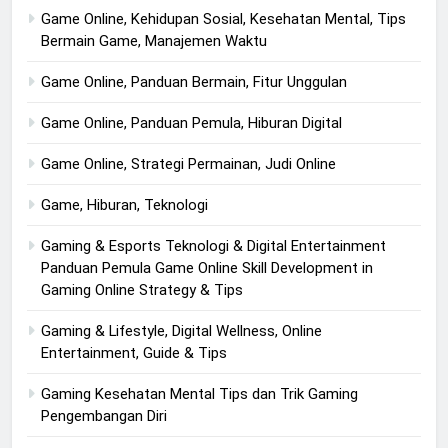
Game Online, Kehidupan Sosial, Kesehatan Mental, Tips
Bermain Game, Manajemen Waktu
Game Online, Panduan Bermain, Fitur Unggulan
Game Online, Panduan Pemula, Hiburan Digital
Game Online, Strategi Permainan, Judi Online
Game, Hiburan, Teknologi
Gaming & Esports Teknologi & Digital Entertainment
Panduan Pemula Game Online Skill Development in
Gaming Online Strategy & Tips
Gaming & Lifestyle, Digital Wellness, Online
Entertainment, Guide & Tips
Gaming Kesehatan Mental Tips dan Trik Gaming
Pengembangan Diri