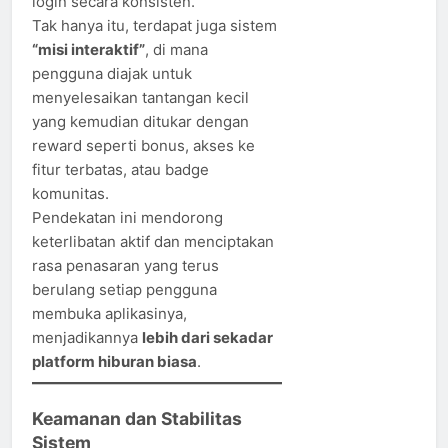
login secara konsisten.
Tak hanya itu, terdapat juga sistem
“misi interaktif”
, di mana
pengguna diajak untuk
menyelesaikan tantangan kecil
yang kemudian ditukar dengan
reward seperti bonus, akses ke
fitur terbatas, atau badge
komunitas.
Pendekatan ini mendorong
keterlibatan aktif dan menciptakan
rasa penasaran yang terus
berulang setiap pengguna
membuka aplikasinya,
menjadikannya
lebih dari sekadar
platform hiburan biasa
.
Keamanan dan Stabilitas
Sistem