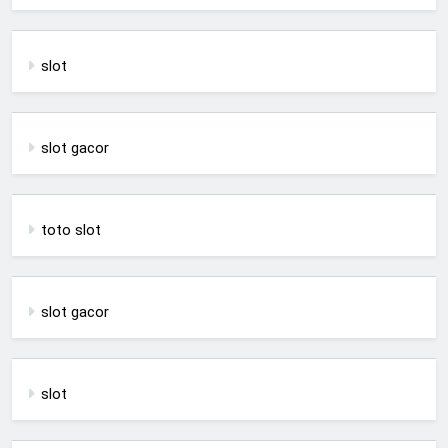
slot
slot gacor
toto slot
slot gacor
slot