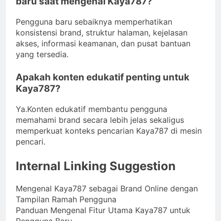
baru saat mengenal Kaya787?
Pengguna baru sebaiknya memperhatikan
konsistensi brand, struktur halaman, kejelasan
akses, informasi keamanan, dan pusat bantuan
yang tersedia.
Apakah konten edukatif penting untuk
Kaya787?
Ya.Konten edukatif membantu pengguna
memahami brand secara lebih jelas sekaligus
memperkuat konteks pencarian Kaya787 di mesin
pencari.
Internal Linking Suggestion
Mengenal Kaya787 sebagai Brand Online dengan
Tampilan Ramah Pengguna
Panduan Mengenal Fitur Utama Kaya787 untuk
Pengguna Baru