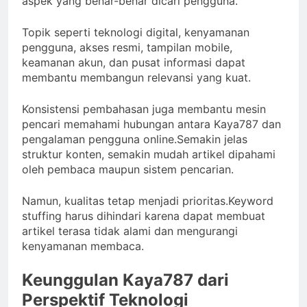
aspek yang benar-benar dicari pengguna.
Topik seperti teknologi digital, kenyamanan
pengguna, akses resmi, tampilan mobile,
keamanan akun, dan pusat informasi dapat
membantu membangun relevansi yang kuat.
Konsistensi pembahasan juga membantu mesin
pencari memahami hubungan antara Kaya787 dan
pengalaman pengguna online.Semakin jelas
struktur konten, semakin mudah artikel dipahami
oleh pembaca maupun sistem pencarian.
Namun, kualitas tetap menjadi prioritas.Keyword
stuffing harus dihindari karena dapat membuat
artikel terasa tidak alami dan mengurangi
kenyamanan membaca.
Keunggulan Kaya787 dari
Perspektif Teknologi