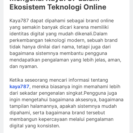
Ekosistem Teknologi Online
Kaya787 dapat dipahami sebagai brand online
yang semakin banyak dicari karena memiliki
identitas digital yang mudah dikenali.Dalam
perkembangan teknologi modern, sebuah brand
tidak hanya dinilai dari nama, tetapi juga dari
bagaimana sistemnya membantu pengguna
mendapatkan pengalaman yang lebih jelas, aman,
dan nyaman.
Ketika seseorang mencari informasi tentang
kaya787
, mereka biasanya ingin memahami lebih
dari sekadar pengenalan singkat.Pengguna juga
ingin mengetahui bagaimana aksesnya, bagaimana
tampilan halamannya, apakah sistemnya mudah
dipahami, serta bagaimana brand tersebut
membangun kepercayaan melalui pengalaman
digital yang konsisten.