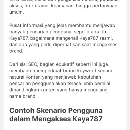
akses, fitur utama, keamanan, hingga pertanyaan
umum.
Pusat informasi yang jelas membantu menjawab
banyak pencarian pengguna, seperti apa itu
Kaya787, bagaimana mengenali Kaya787 resmi,
dan apa yang perlu diperhatikan saat mengakses
brand.
Dari sisi SEO, bagian edukatif seperti ini juga
membantu memperkuat brand keyword secara
natural.Konten yang menjawab kebutuhan
pencarian pengguna akan terasa lebih bernilai
dibandingkan konten yang hanya mengulang
nama brand.
Contoh Skenario Pengguna
dalam Mengakses Kaya787