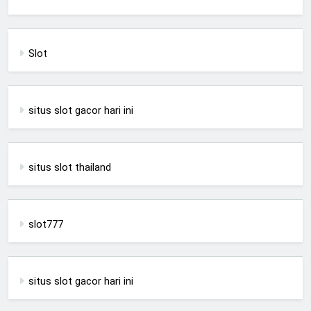
Slot
situs slot gacor hari ini
situs slot thailand
slot777
situs slot gacor hari ini