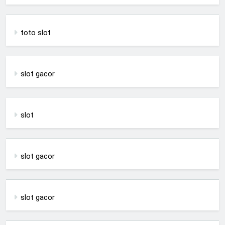
toto slot
slot gacor
slot
slot gacor
slot gacor