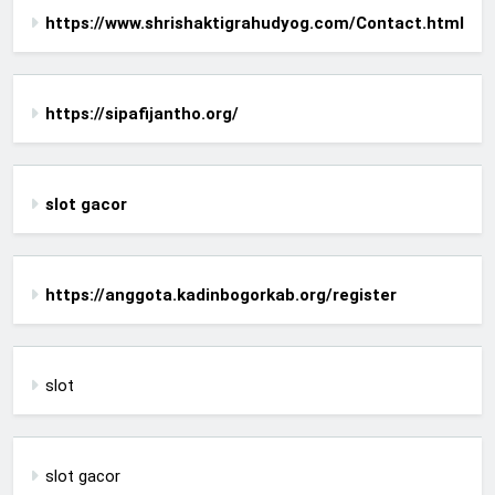
https://www.shrishaktigrahudyog.com/Contact.html
https://sipafijantho.org/
slot gacor
https://anggota.kadinbogorkab.org/register
slot
slot gacor