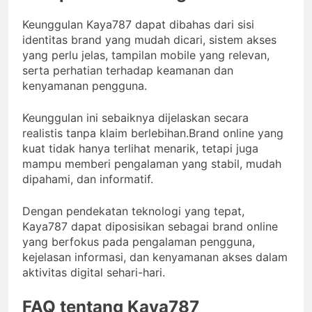
Keunggulan Kaya787 dapat dibahas dari sisi
identitas brand yang mudah dicari, sistem akses
yang perlu jelas, tampilan mobile yang relevan,
serta perhatian terhadap keamanan dan
kenyamanan pengguna.
Keunggulan ini sebaiknya dijelaskan secara
realistis tanpa klaim berlebihan.Brand online yang
kuat tidak hanya terlihat menarik, tetapi juga
mampu memberi pengalaman yang stabil, mudah
dipahami, dan informatif.
Dengan pendekatan teknologi yang tepat,
Kaya787 dapat diposisikan sebagai brand online
yang berfokus pada pengalaman pengguna,
kejelasan informasi, dan kenyamanan akses dalam
aktivitas digital sehari-hari.
FAQ tentang Kaya787