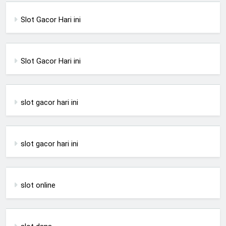
Slot Gacor Hari ini
Slot Gacor Hari ini
slot gacor hari ini
slot gacor hari ini
slot online