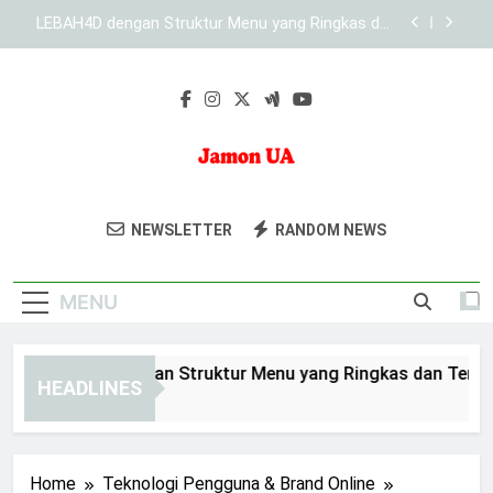
Skip
EDWINSLOT dengan Desain Responsif untuk
to
Berbagai Perangkat
content
LEBAH4D dengan Desain Responsif untuk Berbagai
Perangkat
EDWINSLOT dengan Struktur Menu yang Ringkas
dan Terarah
LEBAH4D dengan Struktur Menu yang Ringkas dan
Terarah
Jamon UA
Nikmati Jamon Iberico Berkualitas Dari
EDWINSLOT dengan Desain Responsif untuk
NEWSLETTER
RANDOM NEWS
Berbagai Perangkat
Jamonua. Produk Khas Spanyol Dengan
LEBAH4D dengan Desain Responsif untuk Berbagai
Cita Rasa Autentik.
Perangkat
MENU
WINSLOT dengan Struktur Menu yang Ringkas dan Terarah
HEADLINES
eeks Ago
Home
Teknologi Pengguna & Brand Online