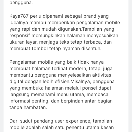
pengguna.
Kaya787 perlu dipahami sebagai brand yang
idealnya mampu memberikan pengalaman mobile
yang rapi dan mudah digunakan.Tampilan yang
responsif memungkinkan halaman menyesuaikan
ukuran layar, menjaga teks tetap terbaca, dan
membuat tombol tetap nyaman disentuh.
Pengalaman mobile yang baik tidak hanya
membuat halaman terlihat modern, tetapi juga
membantu pengguna menyelesaikan aktivitas
digital dengan lebih efisien.Misalnya, pengguna
yang membuka halaman melalui ponsel dapat
langsung memahami menu utama, membaca
informasi penting, dan berpindah antar bagian
tanpa hambatan.
Dari sudut pandang user experience, tampilan
mobile adalah salah satu penentu utama kesan