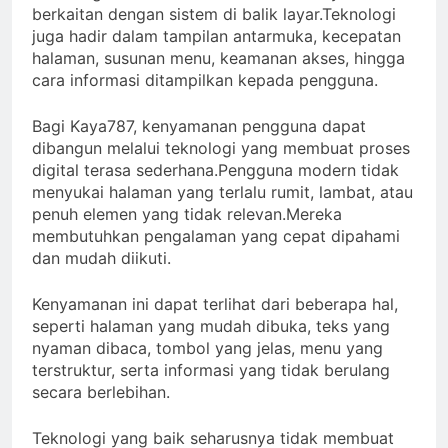
berkaitan dengan sistem di balik layar.Teknologi
juga hadir dalam tampilan antarmuka, kecepatan
halaman, susunan menu, keamanan akses, hingga
cara informasi ditampilkan kepada pengguna.
Bagi Kaya787, kenyamanan pengguna dapat
dibangun melalui teknologi yang membuat proses
digital terasa sederhana.Pengguna modern tidak
menyukai halaman yang terlalu rumit, lambat, atau
penuh elemen yang tidak relevan.Mereka
membutuhkan pengalaman yang cepat dipahami
dan mudah diikuti.
Kenyamanan ini dapat terlihat dari beberapa hal,
seperti halaman yang mudah dibuka, teks yang
nyaman dibaca, tombol yang jelas, menu yang
terstruktur, serta informasi yang tidak berulang
secara berlebihan.
Teknologi yang baik seharusnya tidak membuat