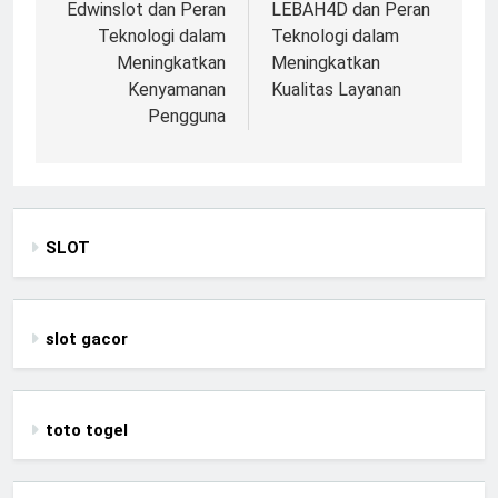
navigation
Edwinslot dan Peran
LEBAH4D dan Peran
Teknologi dalam
Teknologi dalam
Meningkatkan
Meningkatkan
Kenyamanan
Kualitas Layanan
Pengguna
SLOT
slot gacor
toto togel