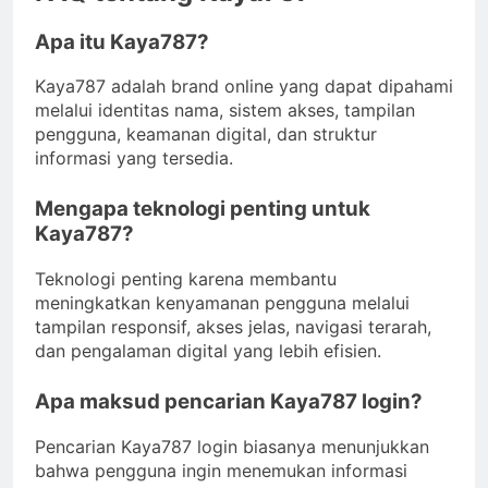
Apa itu Kaya787?
Kaya787 adalah brand online yang dapat dipahami
melalui identitas nama, sistem akses, tampilan
pengguna, keamanan digital, dan struktur
informasi yang tersedia.
Mengapa teknologi penting untuk
Kaya787?
Teknologi penting karena membantu
meningkatkan kenyamanan pengguna melalui
tampilan responsif, akses jelas, navigasi terarah,
dan pengalaman digital yang lebih efisien.
Apa maksud pencarian Kaya787 login?
Pencarian Kaya787 login biasanya menunjukkan
bahwa pengguna ingin menemukan informasi