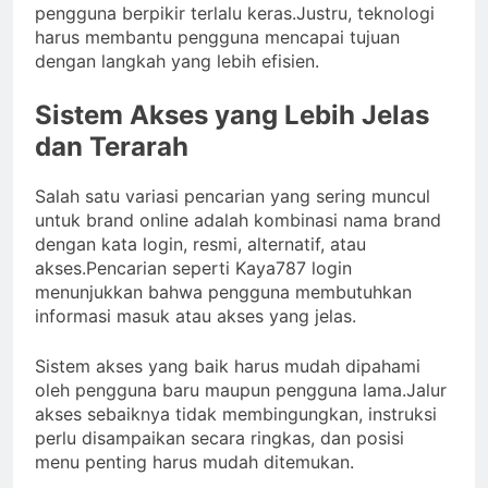
pengguna berpikir terlalu keras.Justru, teknologi
harus membantu pengguna mencapai tujuan
dengan langkah yang lebih efisien.
Sistem Akses yang Lebih Jelas
dan Terarah
Salah satu variasi pencarian yang sering muncul
untuk brand online adalah kombinasi nama brand
dengan kata login, resmi, alternatif, atau
akses.Pencarian seperti Kaya787 login
menunjukkan bahwa pengguna membutuhkan
informasi masuk atau akses yang jelas.
Sistem akses yang baik harus mudah dipahami
oleh pengguna baru maupun pengguna lama.Jalur
akses sebaiknya tidak membingungkan, instruksi
perlu disampaikan secara ringkas, dan posisi
menu penting harus mudah ditemukan.