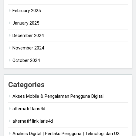
February 2025
January 2025
December 2024
November 2024
October 2024
Categories
Akses Mobile & Pengalaman Pengguna Digital
alternatif laris4d
alternatif link laris4d
Analisis Digital | Perilaku Pengguna | Teknologi dan UX