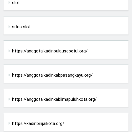
slot
situs slot
https://anggota.kadinpulausebetul.org/
https://anggota.kadinkabpasangkayu.org/
https://anggota.kadinkablimapuluhkota.org/
https://kadinbinjaikota.org/