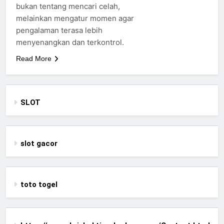
bukan tentang mencari celah,
melainkan mengatur momen agar
pengalaman terasa lebih
menyenangkan dan terkontrol.
Read More
SLOT
slot gacor
toto togel