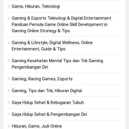
Game, Hiburan, Teknologi
Gaming & Esports Teknologi & Digital Entertainment
Panduan Pemula Game Online Skill Development in
Gaming Online Strategy & Tips
Gaming & Lifestyle, Digital Wellness, Online
Entertainment, Guide & Tips
Gaming Kesehatan Mental Tips dan Trik Gaming
Pengembangan Diri
Gaming, Racing Games, Esports
Gaming, Tips dan Trik, Hiburan Digital
Gaya Hidup Sehat & Kebugaran Tubuh
Gaya Hidup Sehat & Pengembangan Diri
Hiburan, Game, Judi Online