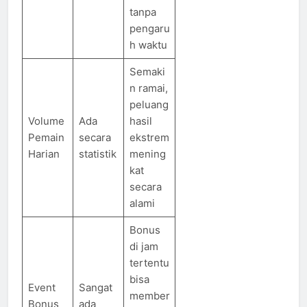
tanpa
pengaru
h waktu
Semaki
n ramai,
peluang
Volume
Ada
hasil
Pemain
secara
ekstrem
Harian
statistik
mening
kat
secara
alami
Bonus
di jam
tertentu
bisa
Event
Sangat
member
Bonus
ada