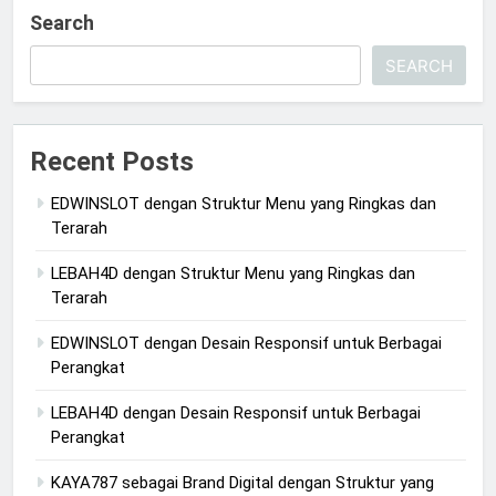
Search
SEARCH
Recent Posts
EDWINSLOT dengan Struktur Menu yang Ringkas dan
Terarah
LEBAH4D dengan Struktur Menu yang Ringkas dan
Terarah
EDWINSLOT dengan Desain Responsif untuk Berbagai
Perangkat
LEBAH4D dengan Desain Responsif untuk Berbagai
Perangkat
KAYA787 sebagai Brand Digital dengan Struktur yang