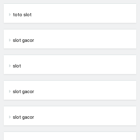
toto slot
slot gacor
slot
slot gacor
slot gacor