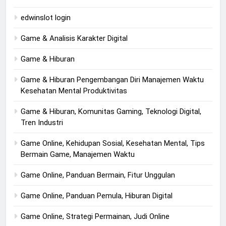
edwinslot login
Game & Analisis Karakter Digital
Game & Hiburan
Game & Hiburan Pengembangan Diri Manajemen Waktu
Kesehatan Mental Produktivitas
Game & Hiburan, Komunitas Gaming, Teknologi Digital,
Tren Industri
Game Online, Kehidupan Sosial, Kesehatan Mental, Tips
Bermain Game, Manajemen Waktu
Game Online, Panduan Bermain, Fitur Unggulan
Game Online, Panduan Pemula, Hiburan Digital
Game Online, Strategi Permainan, Judi Online