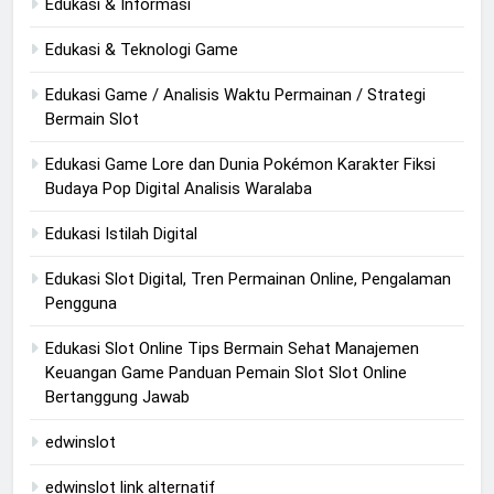
Edukasi & Informasi
Edukasi & Teknologi Game
Edukasi Game / Analisis Waktu Permainan / Strategi
Bermain Slot
Edukasi Game Lore dan Dunia Pokémon Karakter Fiksi
Budaya Pop Digital Analisis Waralaba
Edukasi Istilah Digital
Edukasi Slot Digital, Tren Permainan Online, Pengalaman
Pengguna
Edukasi Slot Online Tips Bermain Sehat Manajemen
Keuangan Game Panduan Pemain Slot Slot Online
Bertanggung Jawab
edwinslot
edwinslot link alternatif