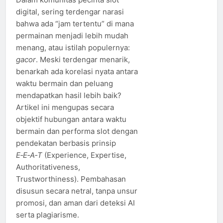
digital, sering terdengar narasi
bahwa ada “jam tertentu” di mana
permainan menjadi lebih mudah
menang, atau istilah populernya:
gacor
. Meski terdengar menarik,
benarkah ada korelasi nyata antara
waktu bermain dan peluang
mendapatkan hasil lebih baik?
Artikel ini mengupas secara
objektif hubungan antara waktu
bermain dan performa slot dengan
pendekatan berbasis prinsip
E‑E‑A‑T
(Experience, Expertise,
Authoritativeness,
Trustworthiness). Pembahasan
disusun secara netral, tanpa unsur
promosi, dan aman dari deteksi AI
serta plagiarisme.