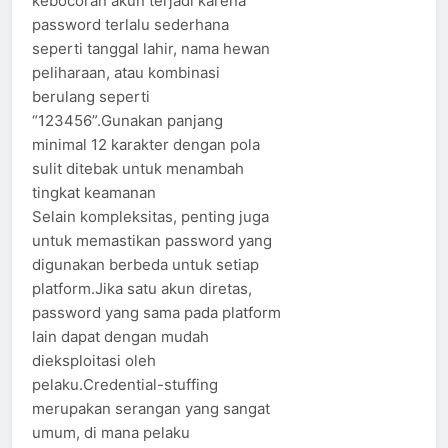
kebocoran akun terjadi karena
password terlalu sederhana
seperti tanggal lahir, nama hewan
peliharaan, atau kombinasi
berulang seperti
“123456”.Gunakan panjang
minimal 12 karakter dengan pola
sulit ditebak untuk menambah
tingkat keamanan
Selain kompleksitas, penting juga
untuk memastikan password yang
digunakan berbeda untuk setiap
platform.Jika satu akun diretas,
password yang sama pada platform
lain dapat dengan mudah
dieksploitasi oleh
pelaku.Credential-stuffing
merupakan serangan yang sangat
umum, di mana pelaku