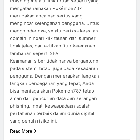
Phishing melalui link tiruan seperti yang
mengatasnamakan Pokémon787
merupakan ancaman serius yang
mengincar kelengahan pengguna. Untuk
menghindarinya, selalu periksa keaslian
domain, hindari klik tautan dari sumber
tidak jelas, dan aktifkan fitur keamanan
tambahan seperti 2FA.
Keamanan siber tidak hanya bergantung
pada sistem, tetapi juga pada kesadaran
pengguna. Dengan menerapkan langkah-
langkah pencegahan yang tepat, Anda
bisa menjaga akun Pokémon787 tetap
aman dari pencurian data dan serangan
phishing. Ingat, kewaspadaan adalah
pertahanan terbaik dalam dunia digital
yang penuh risiko ini.
Read More