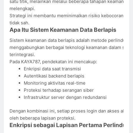
satu titik, melainkan melalui beberapa tahapan keamanan y
melengkapi.
Strategi ini membantu meminimalkan risiko kebocoran dat
tidak sah.
Apa Itu Sistem Keamanan Data Berlapis
Sistem keamanan data berlapis adalah metode perlindung
menggabungkan berbagai teknologi keamanan dalam satu
terintegrasi.
Pada KAYA787, pendekatan ini mencakup:
Enkripsi data saat transmisi
Autentikasi backend berlapis
Monitoring aktivitas real-time
Proteksi terhadap serangan siber
Infrastruktur server dengan redundansi
Dengan kombinasi ini, setiap proses login dan akses akun 
oleh beberapa lapisan proteksi.
Enkripsi sebagai Lapisan Pertama Perlindun