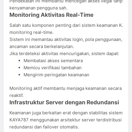
Pendekatan ini membantu mencegah akses ilegal tanpa 
kenyamanan pengguna sah.
Monitoring Aktivitas Real-Time
Salah satu komponen penting dari sistem keamanan KAYA
monitoring real-time.
Sistem ini memantau aktivitas login, pola penggunaan, dan
ancaman secara berkelanjutan.
Jika terdeteksi aktivitas mencurigakan, sistem dapat:
Membatasi akses sementara
Memicu verifikasi tambahan
Mengirim peringatan keamanan
Monitoring aktif membantu menjaga keamanan secara proak
reaktif.
Infrastruktur Server dengan Redundansi
Keamanan juga berkaitan erat dengan stabilitas sistem.
KAYA787 menggunakan arsitektur server terdistribusi den
redundansi dan failover otomatis.