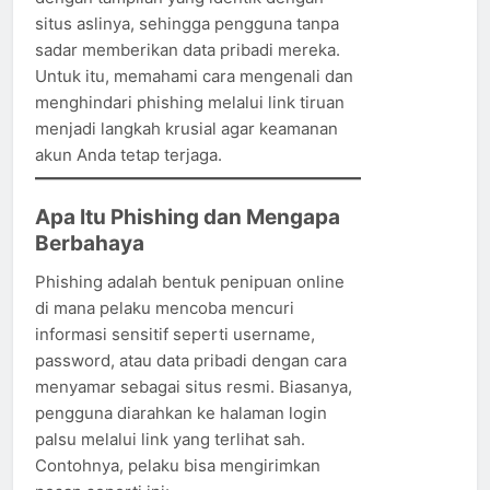
situs aslinya, sehingga pengguna tanpa
sadar memberikan data pribadi mereka.
Untuk itu, memahami cara mengenali dan
menghindari phishing melalui link tiruan
menjadi langkah krusial agar keamanan
akun Anda tetap terjaga.
Apa Itu Phishing dan Mengapa
Berbahaya
Phishing adalah bentuk penipuan online
di mana pelaku mencoba mencuri
informasi sensitif seperti username,
password, atau data pribadi dengan cara
menyamar sebagai situs resmi. Biasanya,
pengguna diarahkan ke halaman login
palsu melalui link yang terlihat sah.
Contohnya, pelaku bisa mengirimkan