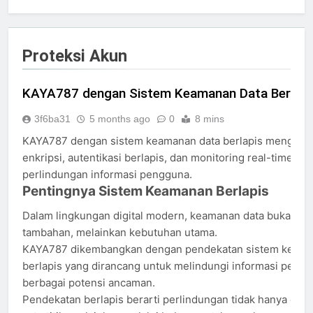
Proteksi Akun
KAYA787 dengan Sistem Keamanan Data Berlapi
3f6ba31
5 months ago
0
8 mins
KAYA787 dengan sistem keamanan data berlapis menghad
enkripsi, autentikasi berlapis, dan monitoring real-time u
perlindungan informasi pengguna.
Pentingnya Sistem Keamanan Berlapis
Dalam lingkungan digital modern, keamanan data bukan lag
tambahan, melainkan kebutuhan utama.
KAYA787 dikembangkan dengan pendekatan sistem keam
berlapis yang dirancang untuk melindungi informasi pengg
berbagai potensi ancaman.
Pendekatan berlapis berarti perlindungan tidak hanya dila