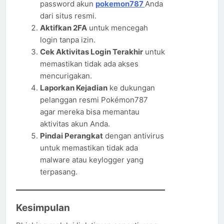
password akun
pokemon787
Anda
dari situs resmi.
Aktifkan 2FA
untuk mencegah
login tanpa izin.
Cek Aktivitas Login Terakhir
untuk
memastikan tidak ada akses
mencurigakan.
Laporkan Kejadian
ke dukungan
pelanggan resmi Pokémon787
agar mereka bisa memantau
aktivitas akun Anda.
Pindai Perangkat
dengan antivirus
untuk memastikan tidak ada
malware atau keylogger yang
terpasang.
Kesimpulan