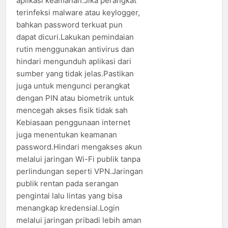
aplikasi keamanan.Jika perangkat
terinfeksi malware atau keylogger,
bahkan password terkuat pun
dapat dicuri.Lakukan pemindaian
rutin menggunakan antivirus dan
hindari mengunduh aplikasi dari
sumber yang tidak jelas.Pastikan
juga untuk mengunci perangkat
dengan PIN atau biometrik untuk
mencegah akses fisik tidak sah
Kebiasaan penggunaan internet
juga menentukan keamanan
password.Hindari mengakses akun
melalui jaringan Wi-Fi publik tanpa
perlindungan seperti VPN.Jaringan
publik rentan pada serangan
pengintai lalu lintas yang bisa
menangkap kredensial.Login
melalui jaringan pribadi lebih aman