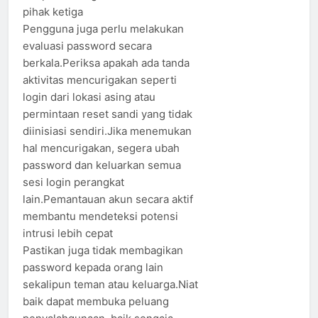
pihak ketiga
Pengguna juga perlu melakukan
evaluasi password secara
berkala.Periksa apakah ada tanda
aktivitas mencurigakan seperti
login dari lokasi asing atau
permintaan reset sandi yang tidak
diinisiasi sendiri.Jika menemukan
hal mencurigakan, segera ubah
password dan keluarkan semua
sesi login perangkat
lain.Pemantauan akun secara aktif
membantu mendeteksi potensi
intrusi lebih cepat
Pastikan juga tidak membagikan
password kepada orang lain
sekalipun teman atau keluarga.Niat
baik dapat membuka peluang