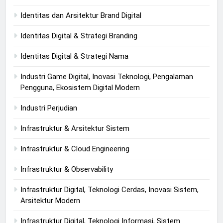
Identitas dan Arsitektur Brand Digital
Identitas Digital & Strategi Branding
Identitas Digital & Strategi Nama
Industri Game Digital, Inovasi Teknologi, Pengalaman
Pengguna, Ekosistem Digital Modern
Industri Perjudian
Infrastruktur & Arsitektur Sistem
Infrastruktur & Cloud Engineering
Infrastruktur & Observability
Infrastruktur Digital, Teknologi Cerdas, Inovasi Sistem,
Arsitektur Modern
Infrastruktur Digital, Teknologi Informasi, Sistem