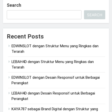
Search
SEARCH
Recent Posts
EDWINSLOT dengan Struktur Menu yang Ringkas dan
Terarah
LEBAH4D dengan Struktur Menu yang Ringkas dan
Terarah
EDWINSLOT dengan Desain Responsif untuk Berbagai
Perangkat
LEBAH4D dengan Desain Responsif untuk Berbagai
Perangkat
KAYA787 sebagai Brand Digital dengan Struktur yang