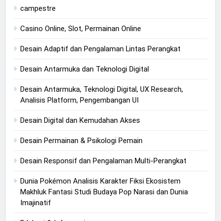
campestre
Casino Online, Slot, Permainan Online
Desain Adaptif dan Pengalaman Lintas Perangkat
Desain Antarmuka dan Teknologi Digital
Desain Antarmuka, Teknologi Digital, UX Research,
Analisis Platform, Pengembangan UI
Desain Digital dan Kemudahan Akses
Desain Permainan & Psikologi Pemain
Desain Responsif dan Pengalaman Multi-Perangkat
Dunia Pokémon Analisis Karakter Fiksi Ekosistem
Makhluk Fantasi Studi Budaya Pop Narasi dan Dunia
Imajinatif