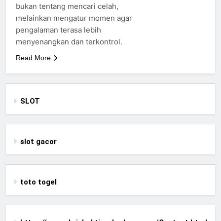
bukan tentang mencari celah,
melainkan mengatur momen agar
pengalaman terasa lebih
menyenangkan dan terkontrol.
Read More
SLOT
slot gacor
toto togel