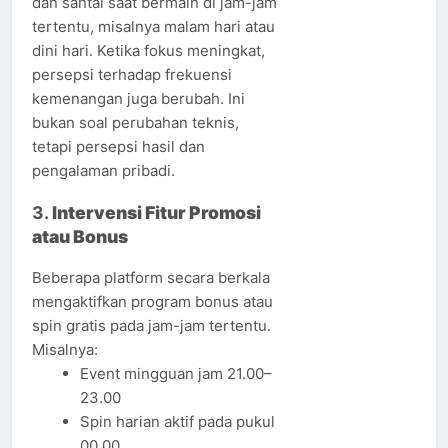
dan santai saat bermain di jam-jam
tertentu, misalnya malam hari atau
dini hari. Ketika fokus meningkat,
persepsi terhadap frekuensi
kemenangan juga berubah. Ini
bukan soal perubahan teknis,
tetapi persepsi hasil dan
pengalaman pribadi.
3.
Intervensi Fitur Promosi
atau Bonus
Beberapa platform secara berkala
mengaktifkan program bonus atau
spin gratis pada jam-jam tertentu.
Misalnya:
Event mingguan jam 21.00–
23.00
Spin harian aktif pada pukul
00.00