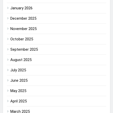
January 2026
December 2025
November 2025
October 2025
September 2025
August 2025
July 2025
June 2025
May 2025
April 2025
March 2025