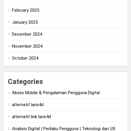
February 2025
January 2025
December 2024
November 2024
October 2024
Categories
Akses Mobile & Pengalaman Pengguna Digital
alternatif laris4d
alternatif link laris4d
Analisis Digital | Perilaku Pengguna | Teknologi dan UX