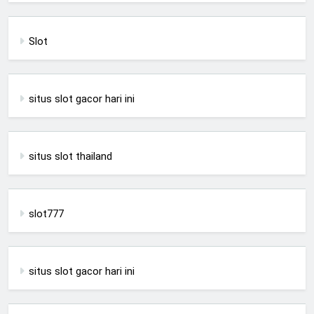
Slot
situs slot gacor hari ini
situs slot thailand
slot777
situs slot gacor hari ini