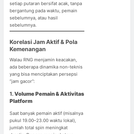
setiap putaran bersifat acak, tanpa
bergantung pada waktu, pemain
sebelumnya, atau hasil
sebelumnya.
Korelasi Jam Aktif & Pola
Kemenangan
Walau RNG menjamin keacakan,
ada beberapa dinamika non-teknis
yang bisa menciptakan persepsi
“jam gacor”:
1.
Volume Pemain & Aktivitas
Platform
Saat banyak pemain aktif (misalnya
pukul 19.00–23.00 waktu lokal),
jumlah total spin meningkat