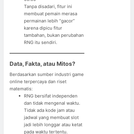
Tanpa disadari, fitur ini
membuat pemain merasa
permainan lebih “gacor”
karena dipicu fitur
tambahan, bukan perubahan
RNG itu sendiri.
Data, Fakta, atau Mitos?
Berdasarkan sumber industri game
online terpercaya dan riset
matematis:
RNG bersifat independen
dan tidak mengenal waktu.
Tidak ada kode jam atau
jadwal yang membuat slot
jadi lebih longgar atau ketat
pada waktu tertentu.