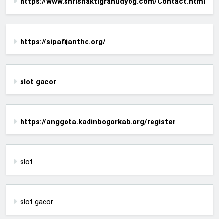
https://www.shrishaktigrahudyog.com/Contact.html
https://sipafijantho.org/
slot gacor
https://anggota.kadinbogorkab.org/register
slot
slot gacor