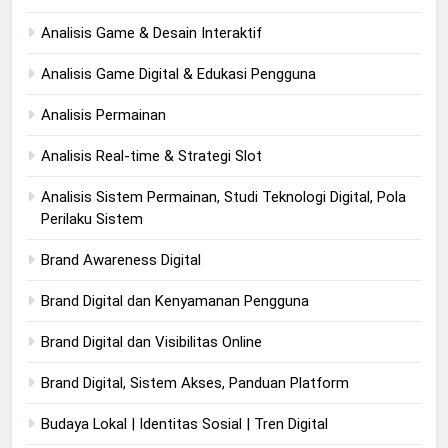
Analisis Game & Desain Interaktif
Analisis Game Digital & Edukasi Pengguna
Analisis Permainan
Analisis Real-time & Strategi Slot
Analisis Sistem Permainan, Studi Teknologi Digital, Pola
Perilaku Sistem
Brand Awareness Digital
Brand Digital dan Kenyamanan Pengguna
Brand Digital dan Visibilitas Online
Brand Digital, Sistem Akses, Panduan Platform
Budaya Lokal | Identitas Sosial | Tren Digital