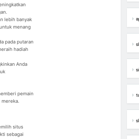
eningkatkan
an.
a
 lebih banyak
 untuk menang
a pada putaran
s
eraih hadiah
gkinkan Anda
s
tuk
emberi pemain
t
n mereka.
s
milih situs
kti sebagai