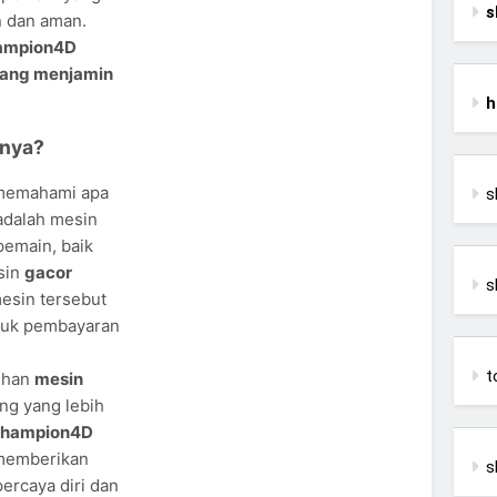
s
 dan aman.
ampion4D
 yang menjamin
h
hnya?
 memahami apa
s
dalah mesin
emain, baik
sin
gacor
s
mesin tersebut
tuk pembayaran
t
ihan
mesin
ng yang lebih
hampion4D
 memberikan
s
ercaya diri dan