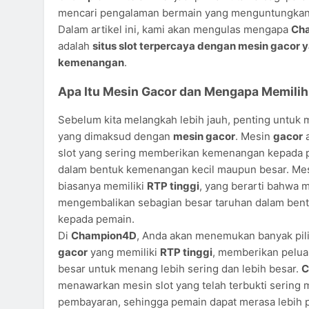
mencari pengalaman bermain yang menguntungkan
Dalam artikel ini, kami akan mengulas mengapa
Ch
adalah
situs slot terpercaya dengan mesin gacor
kemenangan
.
Apa Itu Mesin Gacor dan Mengapa Memili
Sebelum kita melangkah lebih jauh, penting untuk
yang dimaksud dengan
mesin gacor
. Mesin
gacor
a
slot yang sering memberikan kemenangan kepada p
dalam bentuk kemenangan kecil maupun besar. Me
biasanya memiliki
RTP tinggi
, yang berarti bahwa 
mengembalikan sebagian besar taruhan dalam ben
kepada pemain.
Di
Champion4D
, Anda akan menemukan banyak pil
gacor
yang memiliki
RTP tinggi
, memberikan pelua
besar untuk menang lebih sering dan lebih besar.
C
menawarkan mesin slot yang telah terbukti sering
pembayaran, sehingga pemain dapat merasa lebih p