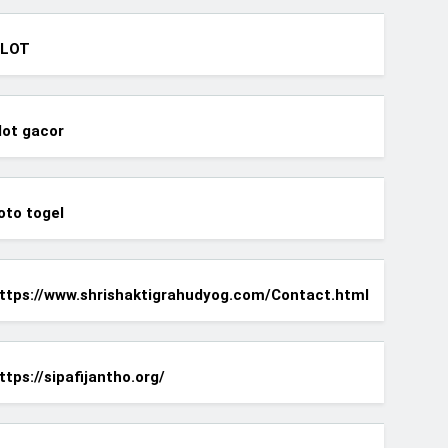
LOT
lot gacor
oto togel
ttps://www.shrishaktigrahudyog.com/Contact.html
ttps://sipafijantho.org/