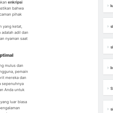
akan
enkripsi
k
tikan bahwa
ncaman pihak
 yang ketat,
s
adalah adil dan
dan nyaman saat
s
ptimal
ng mulus dan
l
engguna, pemain
rit mereka dan
ga sepenuhnya
S
an Anda untuk
yang luar biasa
pengalaman
s