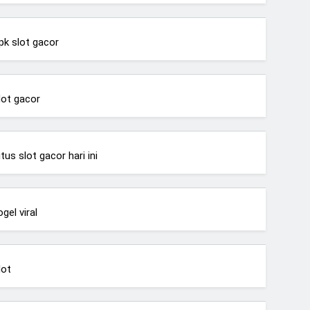
pk slot gacor
lot gacor
itus slot gacor hari ini
ogel viral
lot