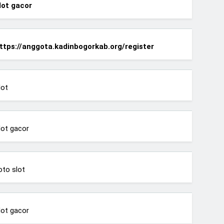
lot gacor
ttps://anggota.kadinbogorkab.org/register
lot
lot gacor
oto slot
lot gacor