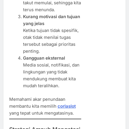
takut memulai, sehingga kita
terus menunda.
Kurang motivasi dan tujuan
yang jelas
Ketika tujuan tidak spesifik,
otak tidak menilai tugas
tersebut sebagai prioritas
penting.
Gangguan eksternal
Media sosial, notifikasi, dan
lingkungan yang tidak
mendukung membuat kita
mudah teralihkan.
Memahami akar penundaan
membantu kita memilih
corlaslot
yang tepat untuk mengatasinya.