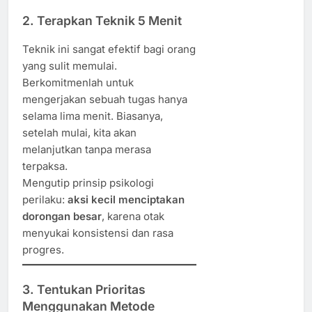
2. Terapkan Teknik 5 Menit
Teknik ini sangat efektif bagi orang
yang sulit memulai.
Berkomitmenlah untuk
mengerjakan sebuah tugas hanya
selama lima menit. Biasanya,
setelah mulai, kita akan
melanjutkan tanpa merasa
terpaksa.
Mengutip prinsip psikologi
perilaku:
aksi kecil menciptakan
dorongan besar
, karena otak
menyukai konsistensi dan rasa
progres.
3. Tentukan Prioritas
Menggunakan Metode