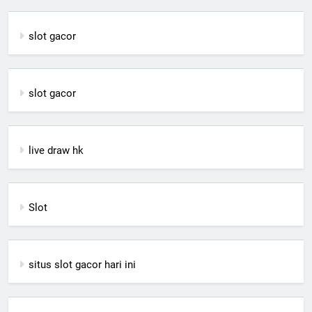
slot gacor
slot gacor
live draw hk
Slot
situs slot gacor hari ini