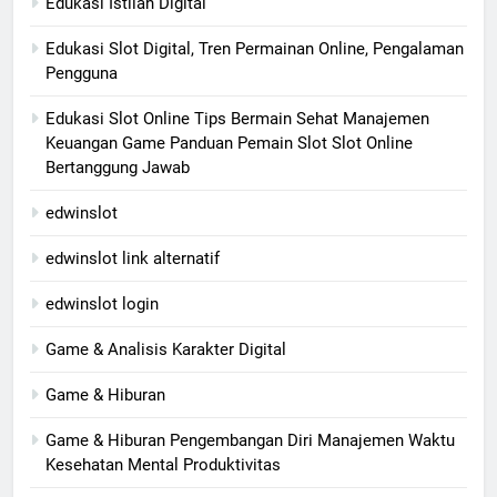
Edukasi Istilah Digital
Edukasi Slot Digital, Tren Permainan Online, Pengalaman
Pengguna
Edukasi Slot Online Tips Bermain Sehat Manajemen
Keuangan Game Panduan Pemain Slot Slot Online
Bertanggung Jawab
edwinslot
edwinslot link alternatif
edwinslot login
Game & Analisis Karakter Digital
Game & Hiburan
Game & Hiburan Pengembangan Diri Manajemen Waktu
Kesehatan Mental Produktivitas