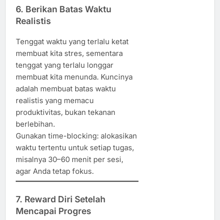
6. Berikan Batas Waktu
Realistis
Tenggat waktu yang terlalu ketat
membuat kita stres, sementara
tenggat yang terlalu longgar
membuat kita menunda. Kuncinya
adalah membuat batas waktu
realistis yang memacu
produktivitas, bukan tekanan
berlebihan.
Gunakan time-blocking: alokasikan
waktu tertentu untuk setiap tugas,
misalnya 30–60 menit per sesi,
agar Anda tetap fokus.
7. Reward Diri Setelah
Mencapai Progres