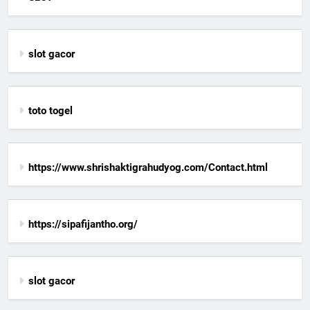
slot gacor
toto togel
https://www.shrishaktigrahudyog.com/Contact.html
https://sipafijantho.org/
slot gacor