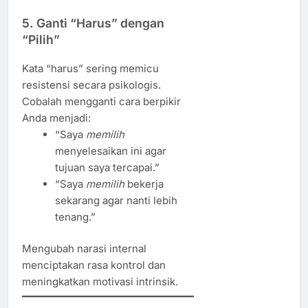
5. Ganti “Harus” dengan
“Pilih”
Kata “harus” sering memicu
resistensi secara psikologis.
Cobalah mengganti cara berpikir
Anda menjadi:
“Saya
memilih
menyelesaikan ini agar
tujuan saya tercapai.”
“Saya
memilih
bekerja
sekarang agar nanti lebih
tenang.”
Mengubah narasi internal
menciptakan rasa kontrol dan
meningkatkan motivasi intrinsik.