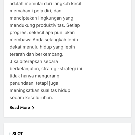
adalah memulai dari langkah kecil,
memahami pola diri, dan
menciptakan lingkungan yang
mendukung produktivitas. Setiap
progres, sekecil apa pun, akan
membawa Anda selangkah lebih
dekat menuju hidup yang lebih
terarah dan berkembang.
Jika diterapkan secara
berkelanjutan, strategi-strategi ini
tidak hanya mengurangi
penundaan, tetapi juga
meningkatkan kualitas hidup
secara keseluruhan.
Read More
SLOT