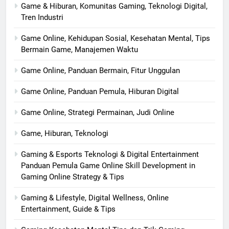
Game & Hiburan, Komunitas Gaming, Teknologi Digital,
Tren Industri
Game Online, Kehidupan Sosial, Kesehatan Mental, Tips
Bermain Game, Manajemen Waktu
Game Online, Panduan Bermain, Fitur Unggulan
Game Online, Panduan Pemula, Hiburan Digital
Game Online, Strategi Permainan, Judi Online
Game, Hiburan, Teknologi
Gaming & Esports Teknologi & Digital Entertainment
Panduan Pemula Game Online Skill Development in
Gaming Online Strategy & Tips
Gaming & Lifestyle, Digital Wellness, Online
Entertainment, Guide & Tips