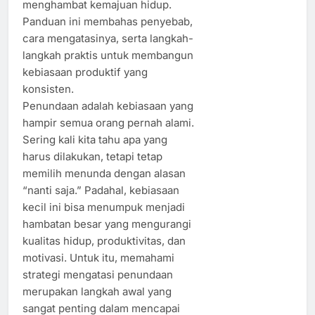
menghambat kemajuan hidup.
Panduan ini membahas penyebab,
cara mengatasinya, serta langkah-
langkah praktis untuk membangun
kebiasaan produktif yang
konsisten.
Penundaan adalah kebiasaan yang
hampir semua orang pernah alami.
Sering kali kita tahu apa yang
harus dilakukan, tetapi tetap
memilih menunda dengan alasan
“nanti saja.” Padahal, kebiasaan
kecil ini bisa menumpuk menjadi
hambatan besar yang mengurangi
kualitas hidup, produktivitas, dan
motivasi. Untuk itu, memahami
strategi mengatasi penundaan
merupakan langkah awal yang
sangat penting dalam mencapai