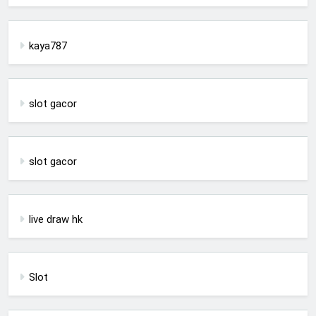
kaya787
slot gacor
slot gacor
live draw hk
Slot