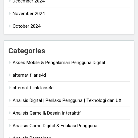
December 2024
November 2024
October 2024
Categories
Akses Mobile & Pengalaman Pengguna Digital
alternatif laris4d
alternatif link laris4d
Analisis Digital | Perilaku Pengguna | Teknologi dan UX
Analisis Game & Desain Interaktif
Analisis Game Digital & Edukasi Pengguna