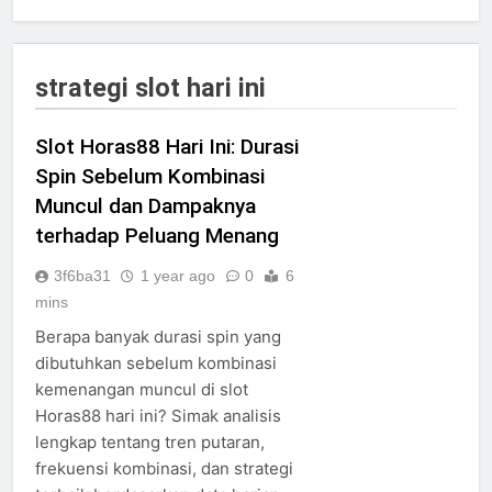
strategi slot hari ini
Slot Horas88 Hari Ini: Durasi
Spin Sebelum Kombinasi
Muncul dan Dampaknya
terhadap Peluang Menang
3f6ba31
1 year ago
0
6
mins
Berapa banyak durasi spin yang
dibutuhkan sebelum kombinasi
kemenangan muncul di slot
Horas88 hari ini? Simak analisis
lengkap tentang tren putaran,
frekuensi kombinasi, dan strategi