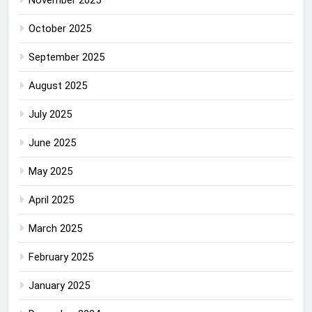
November 2025
October 2025
September 2025
August 2025
July 2025
June 2025
May 2025
April 2025
March 2025
February 2025
January 2025