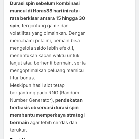
Durasi spin sebelum kombinasi
muncul di Horas88 hari ini rata-
rata berkisar antara 15 hingga 30
spin
, tergantung game dan
volatilitas yang dimainkan. Dengan
memahami pola ini, pemain bisa
mengelola saldo lebih efektif,
menentukan kapan waktu untuk
lanjut atau berhenti bermain, serta
mengoptimalkan peluang memicu
fitur bonus.
Meskipun hasil slot tetap
bergantung pada RNG (Random
Number Generator),
pendekatan
berbasis observasi durasi spin
membantu memperkaya strategi
bermain
agar lebih cerdas dan
terukur.