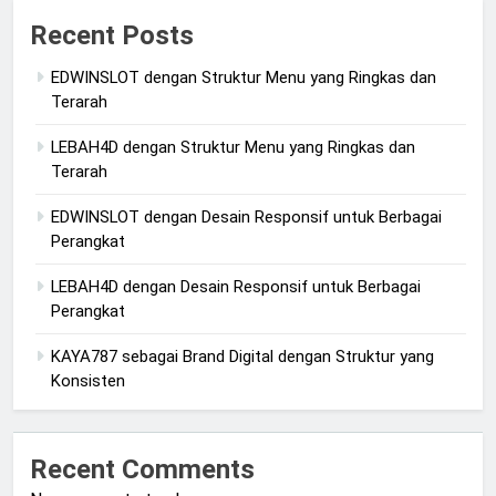
Recent Posts
EDWINSLOT dengan Struktur Menu yang Ringkas dan
Terarah
LEBAH4D dengan Struktur Menu yang Ringkas dan
Terarah
EDWINSLOT dengan Desain Responsif untuk Berbagai
Perangkat
LEBAH4D dengan Desain Responsif untuk Berbagai
Perangkat
KAYA787 sebagai Brand Digital dengan Struktur yang
Konsisten
Recent Comments