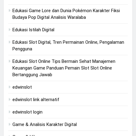
Edukasi Game Lore dan Dunia Pokémon Karakter Fiksi
Budaya Pop Digital Analisis Waralaba
Edukasi Istilah Digital
Edukasi Slot Digital, Tren Permainan Online, Pengalaman
Pengguna
Edukasi Slot Online Tips Bermain Sehat Manajemen
Keuangan Game Panduan Pemain Slot Slot Online
Bertanggung Jawab
edwinslot
edwinslot link alternatif
edwinslot login
Game & Analisis Karakter Digital