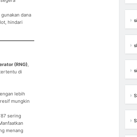
 segera
 gunakan dana
s
t, hindari
s
rator (RNG)
,
s
ertentu di
ngan lebih
S
gresif mungkin
87 sering
S
Manfaatkan
ang menang