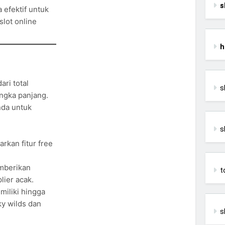
s
 efektif untuk
lot online
h
ari total
s
ngka panjang.
nda untuk
s
rkan fitur free
mberikan
t
lier acak.
iliki hingga
ky wilds dan
s