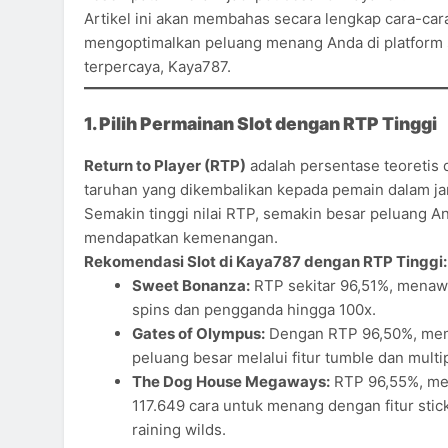
Artikel ini akan membahas secara lengkap cara-cara
mengoptimalkan peluang menang Anda di platform s
terpercaya, Kaya787.
1. Pilih Permainan Slot dengan RTP Tinggi
Return to Player (RTP)
adalah persentase teoretis d
taruhan yang dikembalikan kepada pemain dalam ja
Semakin tinggi nilai RTP, semakin besar peluang A
mendapatkan kemenangan.
Rekomendasi Slot di Kaya787 dengan RTP Tinggi:
Sweet Bonanza:
RTP sekitar 96,51%, menawa
spins dan pengganda hingga 100x.
Gates of Olympus:
Dengan RTP 96,50%, me
peluang besar melalui fitur tumble dan multip
The Dog House Megaways:
RTP 96,55%, mem
117.649 cara untuk menang dengan fitur stic
raining wilds.