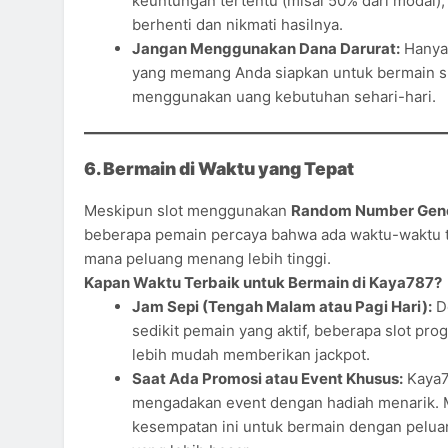
keuntungan tertentu (misal 50% dari modal),
berhenti dan nikmati hasilnya.
Jangan Menggunakan Dana Darurat:
Hanya
yang memang Anda siapkan untuk bermain slo
menggunakan uang kebutuhan sehari-hari.
6. Bermain di Waktu yang Tepat
Meskipun slot menggunakan
Random Number Gene
beberapa pemain percaya bahwa ada waktu-waktu t
mana peluang menang lebih tinggi.
Kapan Waktu Terbaik untuk Bermain di Kaya787?
Jam Sepi (Tengah Malam atau Pagi Hari):
De
sedikit pemain yang aktif, beberapa slot pro
lebih mudah memberikan jackpot.
Saat Ada Promosi atau Event Khusus:
Kaya7
mengadakan event dengan hadiah menarik. 
kesempatan ini untuk bermain dengan pelu