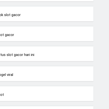
pk slot gacor
lot gacor
itus slot gacor hari ini
ogel viral
lot