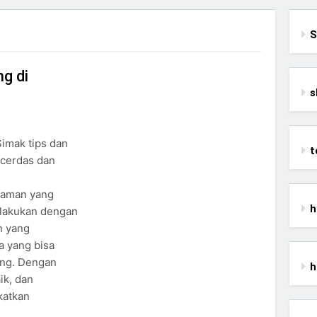
S
g di
s
Simak tips dan
t
h cerdas dan
alaman yang
h
ilakukan dengan
n yang
a yang bisa
ang. Dengan
h
ik, dan
katkan