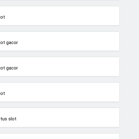
lot
lot gacor
lot gacor
lot
itus slot