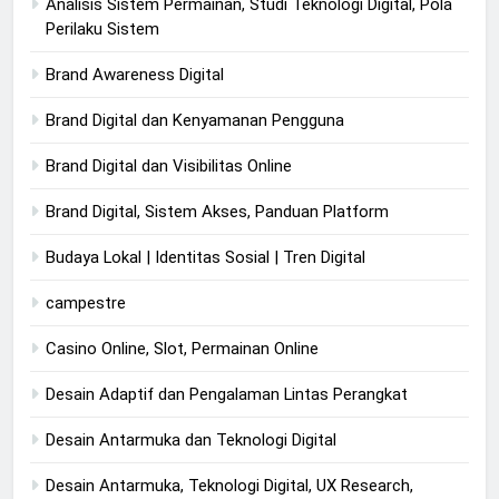
Analisis Sistem Permainan, Studi Teknologi Digital, Pola
Perilaku Sistem
Brand Awareness Digital
Brand Digital dan Kenyamanan Pengguna
Brand Digital dan Visibilitas Online
Brand Digital, Sistem Akses, Panduan Platform
Budaya Lokal | Identitas Sosial | Tren Digital
campestre
Casino Online, Slot, Permainan Online
Desain Adaptif dan Pengalaman Lintas Perangkat
Desain Antarmuka dan Teknologi Digital
Desain Antarmuka, Teknologi Digital, UX Research,