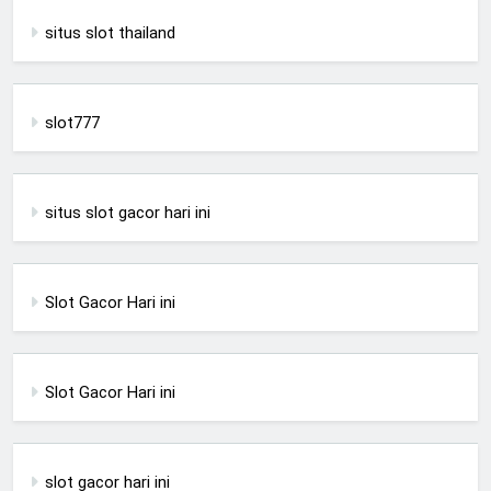
situs slot thailand
slot777
situs slot gacor hari ini
Slot Gacor Hari ini
Slot Gacor Hari ini
slot gacor hari ini