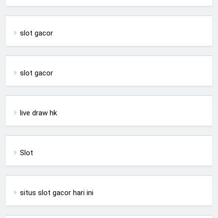
slot gacor
slot gacor
live draw hk
Slot
situs slot gacor hari ini