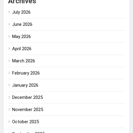
Archives
July 2026
June 2026
May 2026
April 2026
March 2026
February 2026
January 2026
December 2025
November 2025
October 2025