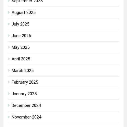
September 2025
August 2025
July 2025
June 2025
May 2025
April 2025
March 2025
February 2025
January 2025
December 2024
November 2024