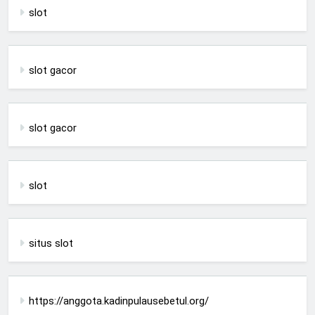
slot
slot gacor
slot gacor
slot
situs slot
https://anggota.kadinpulausebetul.org/