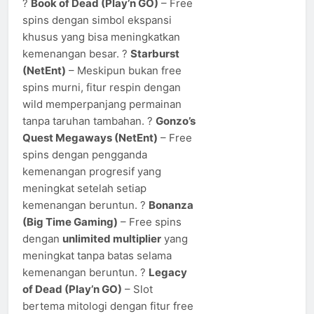
?
Book of Dead (Play’n GO)
– Free
spins dengan simbol ekspansi
khusus yang bisa meningkatkan
kemenangan besar. ?
Starburst
(NetEnt)
– Meskipun bukan free
spins murni, fitur respin dengan
wild memperpanjang permainan
tanpa taruhan tambahan. ?
Gonzo’s
Quest Megaways (NetEnt)
– Free
spins dengan pengganda
kemenangan progresif yang
meningkat setelah setiap
kemenangan beruntun. ?
Bonanza
(Big Time Gaming)
– Free spins
dengan
unlimited multiplier
yang
meningkat tanpa batas selama
kemenangan beruntun. ?
Legacy
of Dead (Play’n GO)
– Slot
bertema mitologi dengan fitur free