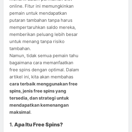
online. Fitur ini memungkinkan
pemain untuk mendapatkan
putaran tambahan tanpa harus
mempertaruhkan saldo mereka,
memberikan peluang lebih besar
untuk menang tanpa risiko
tambahan.
Namun, tidak semua pemain tahu
bagaimana cara memanfaatkan
free spins dengan optimal. Dalam
artikel ini, kita akan membahas
cara terbaik menggunakan free
spins, jenis free spins yang
tersedia, dan strategi untuk
mendapatkan kemenangan
maksimal
.
1.
Apa Itu Free Spins?