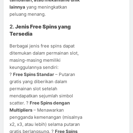
lainnya
yang meningkatkan
peluang menang.
2.
Jenis Free Spins yang
Tersedia
Berbagai jenis free spins dapat
ditemukan dalam permainan slot,
masing-masing memiliki
keunggulannya sendiri:
?
Free Spins Standar
– Putaran
gratis yang diberikan dalam
permainan slot setelah
mendapatkan sejumlah simbol
scatter. ?
Free Spins dengan
Multipliers
– Menawarkan
pengganda kemenangan (misalnya
x2, x3, atau lebih) selama putaran
gratis berlangsung. ?
Free Spins