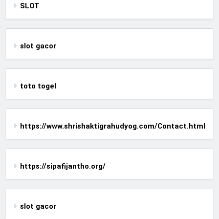
SLOT
slot gacor
toto togel
https://www.shrishaktigrahudyog.com/Contact.html
https://sipafijantho.org/
slot gacor