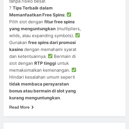
tanpa risiko besar.
?
Tips Terbaik dalam
Memanfaatkan Free Spins:
Pilih slot dengan
fitur free spins
yang menguntungkan
(multipliers,
wilds, atau expanding symbols).
Gunakan
free spins dari promosi
kasino
dengan memahami syarat
dan ketentuannya.
Bermain di
slot dengan
RTP tinggi
untuk
memaksimalkan kemenangan.
Hindari kesalahan umum seperti
tidak membaca persyaratan
bonus atau bermain di slot yang
kurang menguntungkan
.
Read More