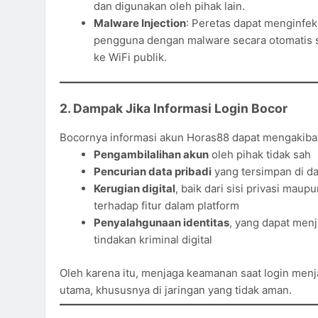
dan digunakan oleh pihak lain.
Malware Injection
: Peretas dapat menginfek
pengguna dengan malware secara otomatis 
ke WiFi publik.
2. Dampak Jika Informasi Login Bocor
Bocornya informasi akun Horas88 dapat mengakiba
Pengambilalihan akun
oleh pihak tidak sah
Pencurian data pribadi
yang tersimpan di d
Kerugian digital
, baik dari sisi privasi maup
terhadap fitur dalam platform
Penyalahgunaan identitas
, yang dapat menj
tindakan kriminal digital
Oleh karena itu, menjaga keamanan saat login menja
utama, khususnya di jaringan yang tidak aman.