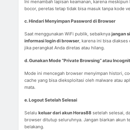
Ini menambah lapisan keamanan, karena meskipun 
bocor, peretas tetap tidak bisa masuk tanpa kode ve
c. Hindari Menyimpan Password di Browser
Saat menggunakan WiFi publik, sebaiknya
jangan 
informasi login di browser
, karena ini bisa diakse
jika perangkat Anda diretas atau hilang.
d. Gunakan Mode “Private Browsing” atau Incogni
Mode ini mencegah browser menyimpan histori, coo
cache yang bisa dieksploitasi oleh malware atau apl
mata.
e. Logout Setelah Selesai
Selalu
keluar dari akun Horas88
setelah selesai, d
browser ditutup seluruhnya. Jangan biarkan akun teta
belakang.