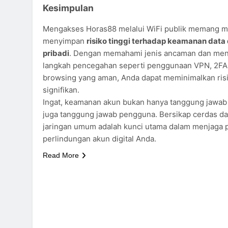
Kesimpulan
Mengakses Horas88 melalui WiFi publik memang mu
menyimpan
risiko tinggi terhadap keamanan data
pribadi
. Dengan memahami jenis ancaman dan me
langkah pencegahan seperti penggunaan VPN, 2FA,
browsing yang aman, Anda dapat meminimalkan ris
signifikan.
Ingat, keamanan akun bukan hanya tanggung jawab p
juga tanggung jawab pengguna. Bersikap cerdas d
jaringan umum adalah kunci utama dalam menjaga p
perlindungan akun digital Anda.
Read More