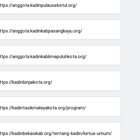
ttps://anggota.kadinpulausebetul.org/
ttps://anggota.kadinkabpasangkayu.org/
ttps://anggota.kadinkablimapuluhkota.org/
ttps://kadinbinjaikota.org/
ttps://kadintasikmalayakota.org/program/
ttps://kadinbekasikab.org/tentang-kadin/ketua-umum/