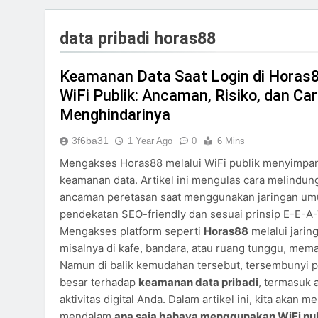
data pribadi horas88
Keamanan Data Saat Login di Horas8
WiFi Publik: Ancaman, Risiko, dan Ca
Menghindarinya
3f6ba31
1 Year Ago
0
6 Mins
Mengakses Horas88 melalui WiFi publik menyimpan 
keamanan data. Artikel ini mengulas cara melindung
ancaman peretasan saat menggunakan jaringan u
pendekatan SEO-friendly dan sesuai prinsip E-E-A-
Mengakses platform seperti
Horas88
melalui jaring
misalnya di kafe, bandara, atau ruang tunggu, mema
Namun di balik kemudahan tersebut, tersembunyi po
besar terhadap
keamanan data pribadi
, termasuk 
aktivitas digital Anda. Dalam artikel ini, kita akan
mendalam
apa saja bahaya menggunakan WiFi pub