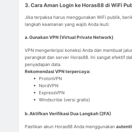
3. Cara Aman Login ke Horas88 di WiFi Pub
Jika terpaksa harus menggunakan WiFi publik, beri
langkah keamanan yang wajib Anda ikuti:
a. Gunakan VPN (Virtual Private Network)
VPN mengenkripsi koneksi Anda dan membuat jalur
perangkat dan server Horas88. Ini sangat efektif 
penyadapan data.
Rekomendasi VPN terpercaya:
ProtonVPN
NordVPN
ExpressVPN
Windscribe (versi gratis)
b. Aktifkan Verifikasi Dua Langkah (2FA)
Pastikan akun Horas88 Anda menggunakan
autenti