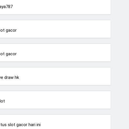
aya787
lot gacor
lot gacor
ive draw hk
lot
itus slot gacor hari ini