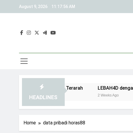
Skip
August 9, 2026
11:17:57 AM
to
content
Ja
Nikmati Ja
yang Ringkas dan Terarah
LEBAH4D dengan Struktur 
2 Weeks Ago
HEADLINES
Home
data pribadi horas88