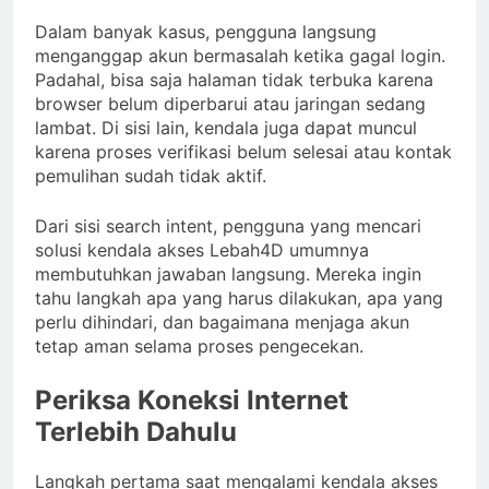
Dalam banyak kasus, pengguna langsung
menganggap akun bermasalah ketika gagal login.
Padahal, bisa saja halaman tidak terbuka karena
browser belum diperbarui atau jaringan sedang
lambat. Di sisi lain, kendala juga dapat muncul
karena proses verifikasi belum selesai atau kontak
pemulihan sudah tidak aktif.
Dari sisi search intent, pengguna yang mencari
solusi kendala akses Lebah4D umumnya
membutuhkan jawaban langsung. Mereka ingin
tahu langkah apa yang harus dilakukan, apa yang
perlu dihindari, dan bagaimana menjaga akun
tetap aman selama proses pengecekan.
Periksa Koneksi Internet
Terlebih Dahulu
Langkah pertama saat mengalami kendala akses