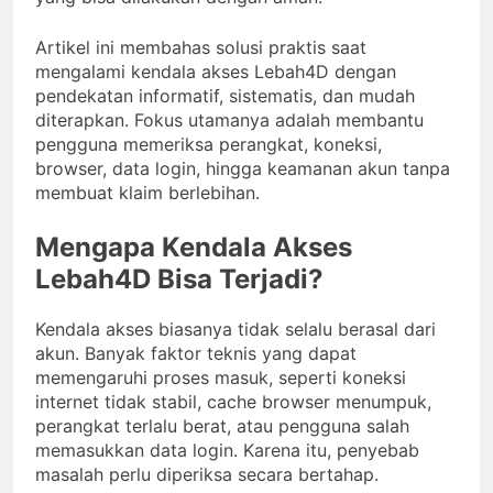
Artikel ini membahas solusi praktis saat
mengalami kendala akses Lebah4D dengan
pendekatan informatif, sistematis, dan mudah
diterapkan. Fokus utamanya adalah membantu
pengguna memeriksa perangkat, koneksi,
browser, data login, hingga keamanan akun tanpa
membuat klaim berlebihan.
Mengapa Kendala Akses
Lebah4D Bisa Terjadi?
Kendala akses biasanya tidak selalu berasal dari
akun. Banyak faktor teknis yang dapat
memengaruhi proses masuk, seperti koneksi
internet tidak stabil, cache browser menumpuk,
perangkat terlalu berat, atau pengguna salah
memasukkan data login. Karena itu, penyebab
masalah perlu diperiksa secara bertahap.