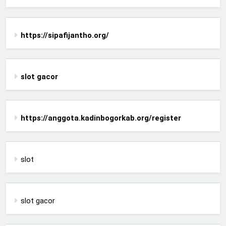
https://sipafijantho.org/
slot gacor
https://anggota.kadinbogorkab.org/register
slot
slot gacor