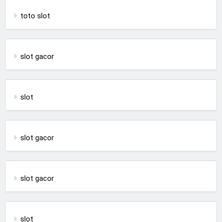
toto slot
slot gacor
slot
slot gacor
slot gacor
slot