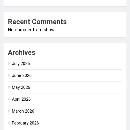
Recent Comments
No comments to show.
Archives
July 2026
June 2026
May 2026
April 2026
March 2026
February 2026