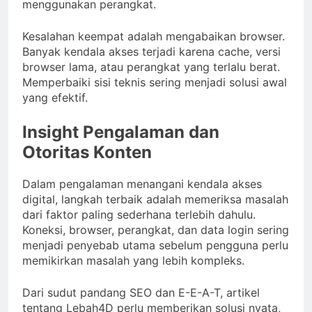
menggunakan perangkat.
Kesalahan keempat adalah mengabaikan browser.
Banyak kendala akses terjadi karena cache, versi
browser lama, atau perangkat yang terlalu berat.
Memperbaiki sisi teknis sering menjadi solusi awal
yang efektif.
Insight Pengalaman dan
Otoritas Konten
Dalam pengalaman menangani kendala akses
digital, langkah terbaik adalah memeriksa masalah
dari faktor paling sederhana terlebih dahulu.
Koneksi, browser, perangkat, dan data login sering
menjadi penyebab utama sebelum pengguna perlu
memikirkan masalah yang lebih kompleks.
Dari sudut pandang SEO dan E-E-A-T, artikel
tentang Lebah4D perlu memberikan solusi nyata,