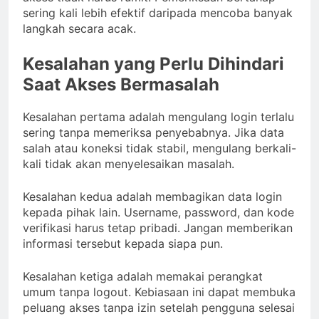
sering kali lebih efektif daripada mencoba banyak
langkah secara acak.
Kesalahan yang Perlu Dihindari
Saat Akses Bermasalah
Kesalahan pertama adalah mengulang login terlalu
sering tanpa memeriksa penyebabnya. Jika data
salah atau koneksi tidak stabil, mengulang berkali-
kali tidak akan menyelesaikan masalah.
Kesalahan kedua adalah membagikan data login
kepada pihak lain. Username, password, dan kode
verifikasi harus tetap pribadi. Jangan memberikan
informasi tersebut kepada siapa pun.
Kesalahan ketiga adalah memakai perangkat
umum tanpa logout. Kebiasaan ini dapat membuka
peluang akses tanpa izin setelah pengguna selesai