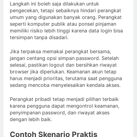
Langkah ini boleh saja dilakukan untuk
pengecekan, tetapi sebaiknya hindari perangkat
umum yang digunakan banyak orang. Perangkat
seperti komputer publik atau ponsel pinjaman
memiliki risiko lebih tinggi karena data login bisa
tersimpan tanpa disadari.
Jika terpaksa memakai perangkat bersama,
jangan centang opsi simpan password. Setelah
selesai, pastikan logout dan bersihkan riwayat
browser jika diperlukan. Keamanan akun tetap
harus menjadi prioritas, terutama saat pengguna
sedang mencoba menyelesaikan kendala akses.
Perangkat pribadi tetap menjadi pilihan terbaik
karena pengguna dapat mengontrol keamanan,
penyimpanan password, dan riwayat akses
dengan lebih baik.
Contoh Skenario Praktis