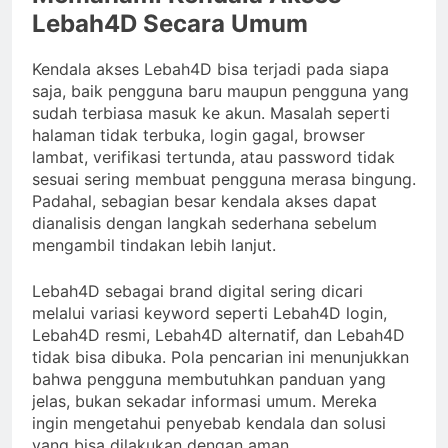
Lebah4D Secara Umum
Kendala akses Lebah4D bisa terjadi pada siapa
saja, baik pengguna baru maupun pengguna yang
sudah terbiasa masuk ke akun. Masalah seperti
halaman tidak terbuka, login gagal, browser
lambat, verifikasi tertunda, atau password tidak
sesuai sering membuat pengguna merasa bingung.
Padahal, sebagian besar kendala akses dapat
dianalisis dengan langkah sederhana sebelum
mengambil tindakan lebih lanjut.
Lebah4D sebagai brand digital sering dicari
melalui variasi keyword seperti Lebah4D login,
Lebah4D resmi, Lebah4D alternatif, dan Lebah4D
tidak bisa dibuka. Pola pencarian ini menunjukkan
bahwa pengguna membutuhkan panduan yang
jelas, bukan sekadar informasi umum. Mereka
ingin mengetahui penyebab kendala dan solusi
yang bisa dilakukan dengan aman.