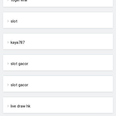
slot
kaya787
slot gacor
slot gacor
live draw hk