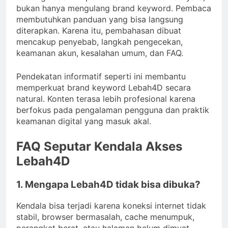
bukan hanya mengulang brand keyword. Pembaca
membutuhkan panduan yang bisa langsung
diterapkan. Karena itu, pembahasan dibuat
mencakup penyebab, langkah pengecekan,
keamanan akun, kesalahan umum, dan FAQ.
Pendekatan informatif seperti ini membantu
memperkuat brand keyword Lebah4D secara
natural. Konten terasa lebih profesional karena
berfokus pada pengalaman pengguna dan praktik
keamanan digital yang masuk akal.
FAQ Seputar Kendala Akses
Lebah4D
1. Mengapa Lebah4D tidak bisa dibuka?
Kendala bisa terjadi karena koneksi internet tidak
stabil, browser bermasalah, cache menumpuk,
perangkat berat, atau halaman belum dimuat