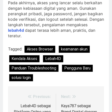
Pada akhirnya, akses yang lancar selalu berkaitan
dengan kebiasaan digital yang aman. Gunakan
perangkat pribadi, jaga password, jangan bagikan
kode verifikasi, dan logout setelah selesai. Dengan
langkah tersebut, pengalaman mengakses
lebah4d
dapat terasa lebih aman, praktis, dan
teratur.
Tagged:
Akses Browser
keamanan akun
Kendala Akses
Lebah4D
Panduan Troubleshooting
Pengguna Baru
solusi login
Previous:
Next:
Post
navigation
Lebah4D sebagai
Kaya787 sebagai
Platform Online yang
Brand Digital dengan