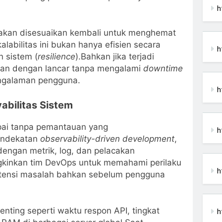
h
s akan disesuaikan kembali untuk menghemat
labilitas ini bukan hanya efisien secara
h
 sistem (
resilience
).Bahkan jika terjadi
jalan dengan lancar tanpa mengalami
downtime
ngalaman pengguna.
h
abilitas Sistem
apai tanpa pemantauan yang
h
endekatan
observability-driven development
,
dengan metrik, log, dan pelacakan
gkinkan tim DevOps untuk memahami perilaku
h
potensi masalah bahkan sebelum pengguna
ting seperti waktu respon API, tingkat
h