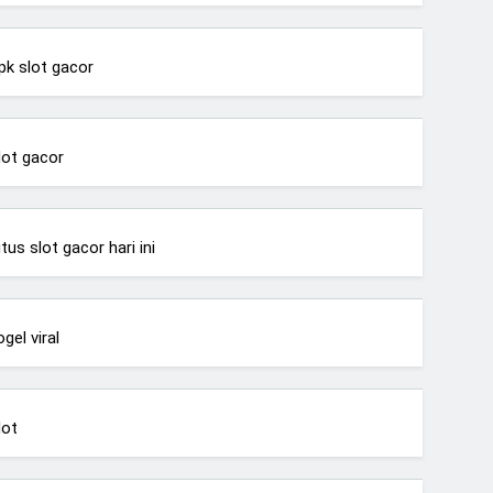
pk slot gacor
lot gacor
itus slot gacor hari ini
ogel viral
lot