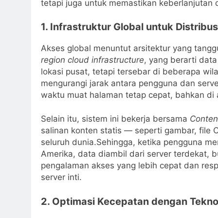
tetapi juga untuk memastikan keberlanjutan o
1. Infrastruktur Global untuk Distribu
Akses global menuntut arsitektur yang ta
region cloud infrastructure
, yang berarti dat
lokasi pusat, tetapi tersebar di beberapa wil
mengurangi jarak antara pengguna dan serv
waktu muat halaman tetap cepat, bahkan di 
Selain itu, sistem ini bekerja bersama
Conten
salinan konten statis — seperti gambar, file
seluruh dunia.Sehingga, ketika pengguna men
Amerika, data diambil dari server terdekat, 
pengalaman akses yang lebih cepat dan resp
server inti.
2. Optimasi Kecepatan dengan Tekn