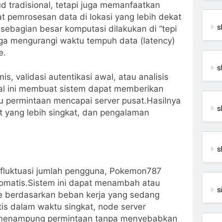
 tradisional, tetapi juga memanfaatkan
 pemrosesan data di lokasi yang lebih dekat
s
ebagian besar komputasi dilakukan di “tepi
gga mengurangi waktu tempuh data (latency)
e.
s
s, validasi autentikasi awal, atau analisis
al ini membuat sistem dapat memberikan
u permintaan mencapai server pusat.Hasilnya
s
at yang lebih singkat, dan pengalaman
s
 fluktuasi jumlah pengguna, Pokemon787
omatis.Sistem ini dapat menambah atau
s
me berdasarkan beban kerja yang sedang
tis dalam waktu singkat, node server
k menampung permintaan tanpa menyebabkan