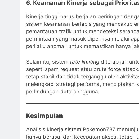
6. Keamanan Kinerja sebagai Priorita
Kinerja tinggi harus berjalan beriringan 
sistem keamanan berlapis yang mencakup enkr
pemantauan trafik untuk mendeteksi seranga
permintaan yang masuk diperiksa melalui
app
perilaku anomali untuk memastikan hanya lalu 
Selain itu, sistem
rate limiting
diterapkan un
seperti spam request atau brute force attac
tetap stabil dan tidak terganggu oleh aktivit
melengkapi strategi performa, menciptakan 
perlindungan data pengguna.
Kesimpulan
Analisis kinerja sistem Pokemon787 menunju
hanya berasal dari kecepatan akses, tetapi ju