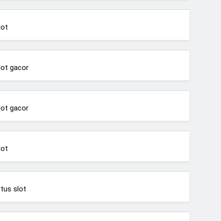
lot
lot gacor
lot gacor
lot
itus slot