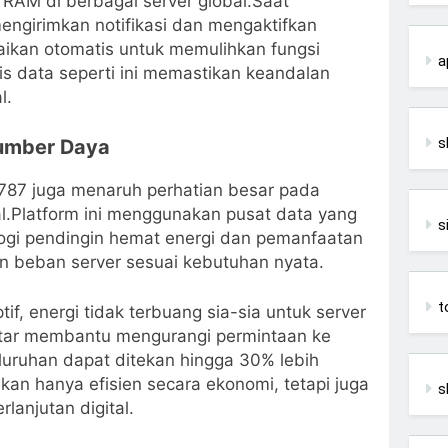
u RAM di berbagai server global.Saat
mengirimkan notifikasi dan mengaktifkan
baikan otomatis untuk memulihkan fungsi
a
s data seperti ini memastikan keandalan
l.
s
 Sumber Daya
787 juga menaruh perhatian besar pada
nal.Platform ini menggunakan pusat data yang
s
logi pendingin hemat energi dan pemanfaatan
n beban server sesuai kebutuhan nyata.
t
, energi tidak terbuang sia-sia untuk server
 pintar membantu mengurangi permintaan ke
luruhan dapat ditekan hingga 30% lebih
kan hanya efisien secara ekonomi, tetapi juga
s
lanjutan digital.