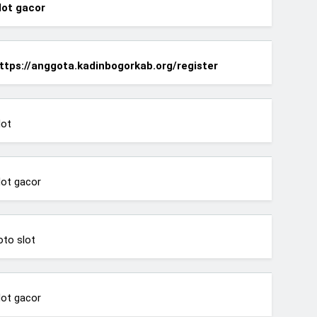
lot gacor
ttps://anggota.kadinbogorkab.org/register
lot
lot gacor
oto slot
lot gacor