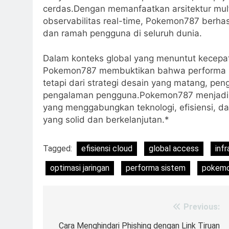
cerdas.Dengan memanfaatkan arsitektur mult
observabilitas real-time, Pokemon787 berhas
dan ramah pengguna di seluruh dunia.
Dalam konteks global yang menuntut kecepa
Pokemon787 membuktikan bahwa performa buk
tetapi dari strategi desain yang matang, pe
pengalaman pengguna.Pokemon787 menjadi r
yang menggabungkan teknologi, efisiensi, d
yang solid dan berkelanjutan.*
Tagged:
efisiensi cloud
global access
infr
optimasi jaringan
performa sistem
pokem
Previous:
Post
navigation
Cara Menghindari Phishing dengan Link Tiruan